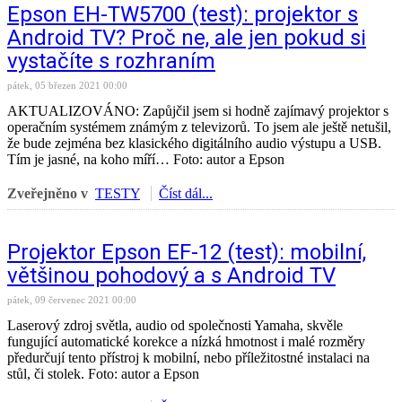
Epson EH-TW5700 (test): projektor s
Android TV? Proč ne, ale jen pokud si
vystačíte s rozhraním
pátek, 05 březen 2021 00:00
AKTUALIZOVÁNO: Zapůjčil jsem si hodně zajímavý projektor s
operačním systémem známým z televizorů. To jsem ale ještě netušil,
že bude zejména bez klasického digitálního audio výstupu a USB.
Tím je jasné, na koho míří… Foto: autor a Epson
Zveřejněno v
TESTY
Číst dál...
Projektor Epson EF-12 (test): mobilní,
většinou pohodový a s Android TV
pátek, 09 červenec 2021 00:00
Laserový zdroj světla, audio od společnosti Yamaha, skvěle
fungující automatické korekce a nízká hmotnost i malé rozměry
předurčují tento přístroj k mobilní, nebo příležitostné instalaci na
stůl, či stolek. Foto: autor a Epson