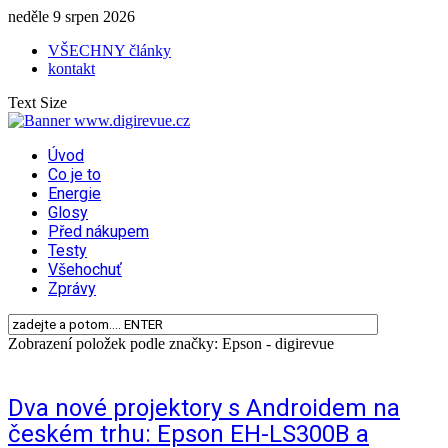
neděle 9 srpen 2026
VŠECHNY články
kontakt
Text Size
Úvod
Co je to
Energie
Glosy
Před nákupem
Testy
Všehochuť
Zprávy
Zobrazení položek podle značky: Epson - digirevue
Dva nové projektory s Androidem na
českém trhu: Epson EH-LS300B a