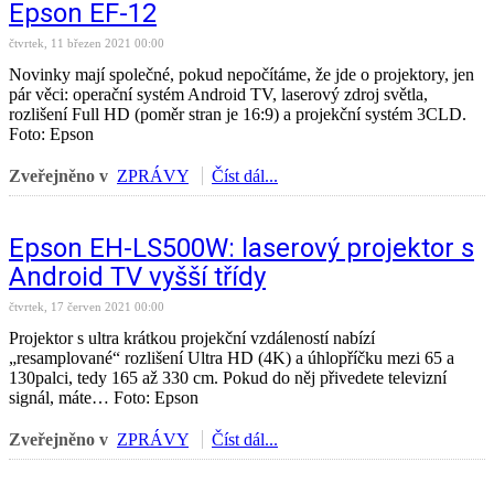
Epson EF-12
čtvrtek, 11 březen 2021 00:00
Novinky mají společné, pokud nepočítáme, že jde o projektory, jen
pár věci: operační systém Android TV, laserový zdroj světla,
rozlišení Full HD (poměr stran je 16:9) a projekční systém 3CLD.
Foto: Epson
Zveřejněno v
ZPRÁVY
Číst dál...
Epson EH-LS500W: laserový projektor s
Android TV vyšší třídy
čtvrtek, 17 červen 2021 00:00
Projektor s ultra krátkou projekční vzdáleností nabízí
„resamplované“ rozlišení Ultra HD (4K) a úhlopříčku mezi 65 a
130palci, tedy 165 až 330 cm. Pokud do něj přivedete televizní
signál, máte… Foto: Epson
Zveřejněno v
ZPRÁVY
Číst dál...