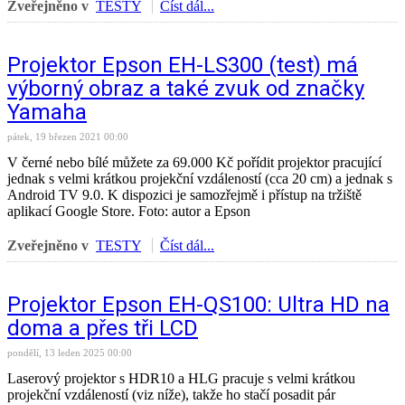
Zveřejněno v
TESTY
Číst dál...
Projektor Epson EH-LS300 (test) má
výborný obraz a také zvuk od značky
Yamaha
pátek, 19 březen 2021 00:00
V černé nebo bílé můžete za 69.000 Kč pořídit projektor pracující
jednak s velmi krátkou projekční vzdáleností (cca 20 cm) a jednak s
Android TV 9.0. K dispozici je samozřejmě i přístup na tržiště
aplikací Google Store. Foto: autor a Epson
Zveřejněno v
TESTY
Číst dál...
Projektor Epson EH-QS100: Ultra HD na
doma a přes tři LCD
pondělí, 13 leden 2025 00:00
Laserový projektor s HDR10 a HLG pracuje s velmi krátkou
projekční vzdáleností (viz níže), takže ho stačí posadit pár