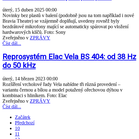
úterý, 15 duben 2025 00:00
Novinky bez plastů v balení (podobně jsou na tom například i nové
Bravia Theatre) se vzájemně doplňují, uvedeny rovněž byly
bezdrátové mikrofony mající se automaticky spárovat po vložení
hardwarových klíčů. Foto: Sony
Zveřejněno v
ZPRÁVY
Číst dál...
Reprosystém Elac Vela BS 404: od 38 Hz
do 50 kHz
úterý, 14 březen 2023 00:00
Rozšíření vrcholové řady Vela nabídne tři různá provedení –
variantu černou a bílou a model potažený ořechovou dýhou v
kombinaci s hliníkem. Foto: Elac
Zveřejněno v
ZPRÁVY
Číst dál...
Začátek
Předchozí
10
11