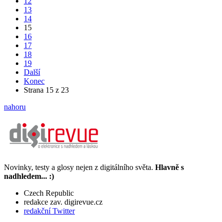
12
13
14
15
16
17
18
19
Další
Konec
Strana 15 z 23
nahoru
Novinky, testy a glosy nejen z digitálního světa.
Hlavně s
nadhledem... :)
Czech Republic
redakce zav. digirevue.cz
redakční Twitter