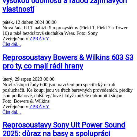
vysokou odolností a řadou zajímavých
vlastností
pátek, 12 duben 2024 00:00
Nová řada ULT nabízí tři reprosystémy (Field 1, Field 7 a Tower
10) a také bezdrátová sluchátka Wear. Foto: Sony
Zveřejněno v
ZPRÁVY
Číst dál...
Reprosoustavy Bowers & Wilkins 603 S3
pro ty, co mají rádi hrany
úterý, 29 srpen 2023 00:00
Noví zástupci řady 600 jsou navrženi pro specifický okruh
posluchačů. Ke koupi jsou ve třech barevných provedeních, předky
jsou podlahové, další regálové i když můžete dokoupit i stojan.
Foto: Bowers & Wilkins
Zveřejněno v
ZPRÁVY
Číst dál...
Reprosoustavy Sony Ult Power Sound
2025: důraz na basy a spolupráci