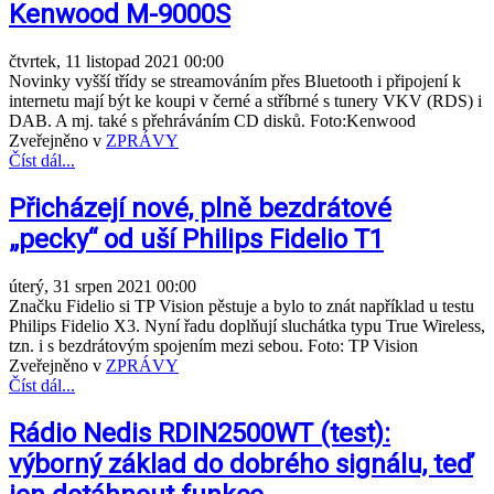
Kenwood M-9000S
čtvrtek, 11 listopad 2021 00:00
Novinky vyšší třídy se streamováním přes Bluetooth i připojení k
internetu mají být ke koupi v černé a stříbrné s tunery VKV (RDS) i
DAB. A mj. také s přehráváním CD disků. Foto:Kenwood
Zveřejněno v
ZPRÁVY
Číst dál...
Přicházejí nové, plně bezdrátové
„pecky“ od uší Philips Fidelio T1
úterý, 31 srpen 2021 00:00
Značku Fidelio si TP Vision pěstuje a bylo to znát například u testu
Philips Fidelio X3. Nyní řadu doplňují sluchátka typu True Wireless,
tzn. i s bezdrátovým spojením mezi sebou. Foto: TP Vision
Zveřejněno v
ZPRÁVY
Číst dál...
Rádio Nedis RDIN2500WT (test):
výborný základ do dobrého signálu, teď