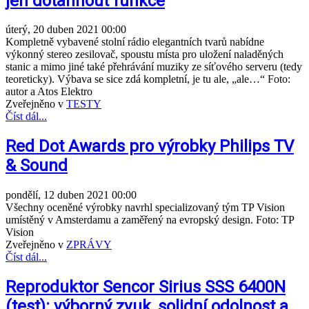
jen dotáhnout funkce
úterý, 20 duben 2021 00:00
Kompletně vybavené stolní rádio elegantních tvarů nabídne
výkonný stereo zesilovač, spoustu místa pro uložení naladěných
stanic a mimo jiné také přehrávání muziky ze síťového serveru (tedy
teoreticky). Výbava se sice zdá kompletní, je tu ale, „ale…“ Foto:
autor a Atos Elektro
Zveřejněno v
TESTY
Číst dál...
Red Dot Awards pro výrobky Philips TV
& Sound
pondělí, 12 duben 2021 00:00
Všechny oceněné výrobky navrhl specializovaný tým TP Vision
umístěný v Amsterdamu a zaměřený na evropský design. Foto: TP
Vision
Zveřejněno v
ZPRÁVY
Číst dál...
Reproduktor Sencor Sirius SSS 6400N
(test): výborný zvuk, solidní odolnost a