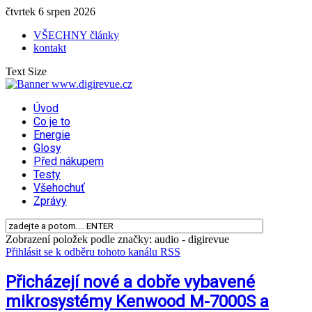
čtvrtek 6 srpen 2026
VŠECHNY články
kontakt
Text Size
Úvod
Co je to
Energie
Glosy
Před nákupem
Testy
Všehochuť
Zprávy
Zobrazení položek podle značky: audio - digirevue
Přihlásit se k odběru tohoto kanálu RSS
Přicházejí nové a dobře vybavené
mikrosystémy Kenwood M-7000S a