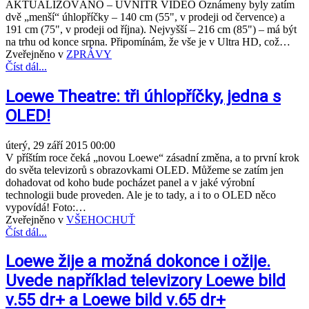
AKTUALIZOVÁNO – UVNITŘ VIDEO Oznámeny byly zatím
dvě „menší“ úhlopříčky – 140 cm (55", v prodeji od července) a
191 cm (75", v prodeji od října). Nejvyšší – 216 cm (85") – má být
na trhu od konce srpna. Připomínám, že vše je v Ultra HD, což…
Zveřejněno v
ZPRÁVY
Číst dál...
Loewe Theatre: tři úhlopříčky, jedna s
OLED!
úterý, 29 září 2015 00:00
V příštím roce čeká „novou Loewe“ zásadní změna, a to první krok
do světa televizorů s obrazovkami OLED. Můžeme se zatím jen
dohadovat od koho bude pocházet panel a v jaké výrobní
technologii bude proveden. Ale je to tady, a i to o OLED něco
vypovídá! Foto:…
Zveřejněno v
VŠEHOCHUŤ
Číst dál...
Loewe žije a možná dokonce i ožije.
Uvede například televizory Loewe bild
v.55 dr+ a Loewe bild v.65 dr+