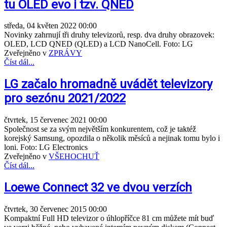
tu OLED evo i tzv. QNED
středa, 04 květen 2022 00:00
Novinky zahrnují tři druhy televizorů, resp. dva druhy obrazovek:
OLED, LCD QNED (QLED) a LCD NanoCell. Foto: LG
Zveřejněno v
ZPRÁVY
Číst dál...
LG začalo hromadně uvádět televizory
pro sezónu 2021/2022
čtvrtek, 15 červenec 2021 00:00
Společnost se za svým největším konkurentem, což je taktéž
korejský Samsung, opozdila o několik měsíců a nejinak tomu bylo i
loni. Foto: LG Electronics
Zveřejněno v
VŠEHOCHUŤ
Číst dál...
Loewe Connect 32 ve dvou verzích
čtvrtek, 30 červenec 2015 00:00
Kompaktní Full HD televizor o úhlopříčce 81 cm můžete mít buď