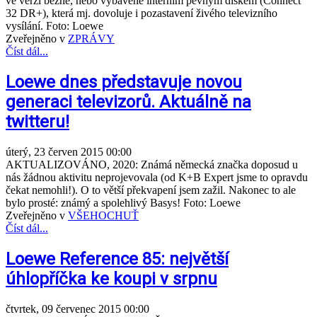
ve verzi běžné, nebo vybavené interním pevným diskem (Connect
32 DR+), která mj. dovoluje i pozastavení živého televizního
vysílání. Foto: Loewe
Zveřejněno v
ZPRÁVY
Číst dál...
Loewe dnes představuje novou
generaci televizorů. Aktuálně na
twitteru!
úterý, 23 červen 2015 00:00
AKTUALIZOVÁNO, 2020: Známá německá značka doposud u
nás žádnou aktivitu neprojevovala (od K+B Expert jsme to opravdu
čekat nemohli!). O to větší překvapení jsem zažil. Nakonec to ale
bylo prosté: známý a spolehlivý Basys! Foto: Loewe
Zveřejněno v
VŠEHOCHUŤ
Číst dál...
Loewe Reference 85: největší
úhlopříčka ke koupi v srpnu
čtvrtek, 09 červenec 2015 00:00