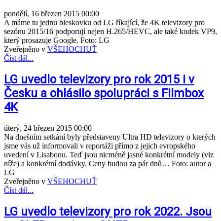
pondělí, 16 březen 2015 00:00
A máme tu jednu bleskovku od LG říkající, že 4K televizory pro
sezónu 2015/16 podporují nejen H.265/HEVC, ale také kodek VP9,
který prosazuje Google. Foto: LG
Zveřejněno v
VŠEHOCHUŤ
Číst dál...
LG uvedlo televizory pro rok 2015 i v
Česku a ohlásilo spolupráci s Filmbox
4K
úterý, 24 březen 2015 00:00
Na dnešním setkání byly představeny Ultra HD televizory o kterých
jsme vás už informovali v reportáži přímo z jejich evropského
uvedení v Lisabonu. Teď jsou nicméně jasné konkrétní modely (viz
níže) a konkrétní dodávky. Ceny budou za pár dnů… Foto: autor a
LG
Zveřejněno v
VŠEHOCHUŤ
Číst dál...
LG uvedlo televizory pro rok 2022. Jsou