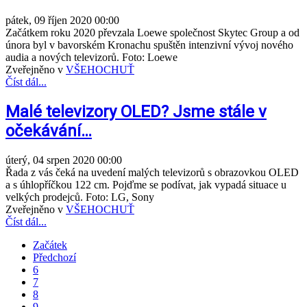
pátek, 09 říjen 2020 00:00
Začátkem roku 2020 převzala Loewe společnost Skytec Group a od
února byl v bavorském Kronachu spuštěn intenzivní vývoj nového
audia a nových televizorů. Foto: Loewe
Zveřejněno v
VŠEHOCHUŤ
Číst dál...
Malé televizory OLED? Jsme stále v
očekávání…
úterý, 04 srpen 2020 00:00
Řada z vás čeká na uvedení malých televizorů s obrazovkou OLED
a s úhlopříčkou 122 cm. Pojďme se podívat, jak vypadá situace u
velkých prodejců. Foto: LG, Sony
Zveřejněno v
VŠEHOCHUŤ
Číst dál...
Začátek
Předchozí
6
7
8
9