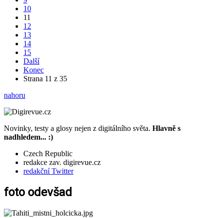
10
11
12
13
14
15
Další
Konec
Strana 11 z 35
nahoru
Novinky, testy a glosy nejen z digitálního světa.
Hlavně s
nadhledem... :)
Czech Republic
redakce zav. digirevue.cz
redakční Twitter
foto odevšad