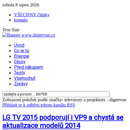
sobota 8 srpen 2026
VŠECHNY články
kontakt
Text Size
Úvod
Co je to
Energie
Glosy
Před nákupem
Testy
Všehochuť
Zprávy
Zobrazení položek podle značky: televizory a projektory - digirevue
Přihlásit se k odběru tohoto kanálu RSS
LG TV 2015 podporují i VP9 a chystá se
aktualizace modelů 2014