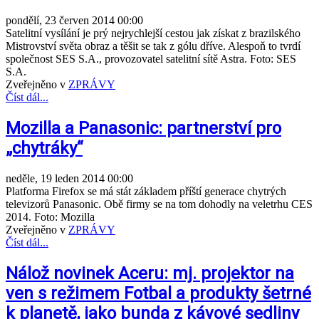
pondělí, 23 červen 2014 00:00
Satelitní vysílání je prý nejrychlejší cestou jak získat z brazilského
Mistrovství světa obraz a těšit se tak z gólu dříve. Alespoň to tvrdí
společnost SES S.A., provozovatel satelitní sítě Astra. Foto: SES
S.A.
Zveřejněno v
ZPRÁVY
Číst dál...
Mozilla a Panasonic: partnerství pro
„chytráky“
neděle, 19 leden 2014 00:00
Platforma Firefox se má stát základem příští generace chytrých
televizorů Panasonic. Obě firmy se na tom dohodly na veletrhu CES
2014. Foto: Mozilla
Zveřejněno v
ZPRÁVY
Číst dál...
Nálož novinek Aceru: mj. projektor na
ven s režimem Fotbal a produkty šetrné
k planetě, jako bunda z kávové sedliny