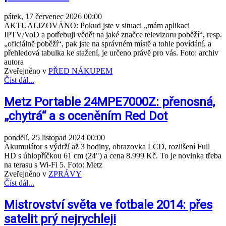
pátek, 17 červenec 2026 00:00
AKTUALIZOVÁNO: Pokud jste v situaci „mám aplikaci
IPTV/VoD a potřebuji vědět na jaké značce televizoru poběží“, resp.
„oficiálně poběží“, pak jste na správném místě a tohle povídání, a
přehledová tabulka ke stažení, je určeno právě pro vás. Foto: archiv
autora
Zveřejněno v
PŘED NÁKUPEM
Číst dál...
Metz Portable 24MPE7000Z: přenosná,
„chytrá“ a s oceněním Red Dot
pondělí, 25 listopad 2024 00:00
Akumulátor s výdrží až 3 hodiny, obrazovka LCD, rozlišení Full
HD s úhlopříčkou 61 cm (24") a cena 8.999 Kč. To je novinka třeba
na terasu s Wi-Fi 5. Foto: Metz
Zveřejněno v
ZPRÁVY
Číst dál...
Mistrovství světa ve fotbale 2014: přes
satelit prý nejrychleji