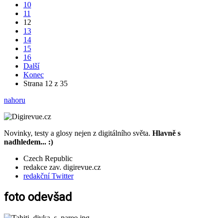
10
11
12
13
14
15
16
Další
Konec
Strana 12 z 35
nahoru
Novinky, testy a glosy nejen z digitálního světa.
Hlavně s
nadhledem... :)
Czech Republic
redakce zav. digirevue.cz
redakční Twitter
foto odevšad