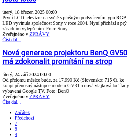
úterý, 18 březen 2025 00:00
První LCD televizor na světě s plošným podsvícením typu RGB
LED vyvinula společnost Sony v roce 2004. Nyní přichází s prý
zásadním vylepšením. Foto: Sony
Zveřejněno v
ZPRÁVY
Číst dál...
Nová generace projektoru BenQ GV50
má zdokonalit promítání na strop
úterý, 24 září 2024 00:00
Od přelomu měsíce bude, za 17.990 Kč (Slovensko: 715 €), ke
koupi přenosný nástupce modelu GV31 a nová vlajková loď řady
vybavená Google TV. Foto: BenQ
Zveřejněno v
ZPRÁVY
Číst dál...
Začátek
Předchozí
7
8
9