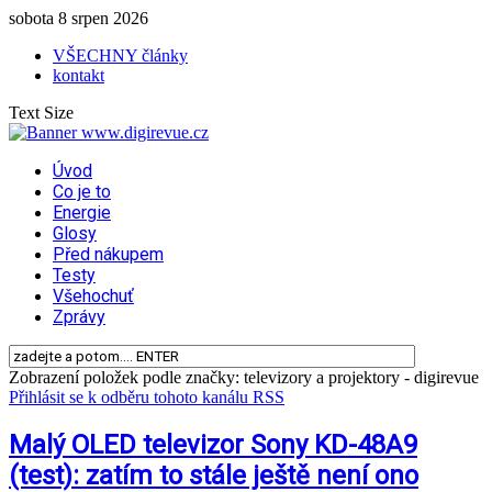
sobota 8 srpen 2026
VŠECHNY články
kontakt
Text Size
Úvod
Co je to
Energie
Glosy
Před nákupem
Testy
Všehochuť
Zprávy
Zobrazení položek podle značky: televizory a projektory - digirevue
Přihlásit se k odběru tohoto kanálu RSS
Malý OLED televizor Sony KD-48A9
(test): zatím to stále ještě není ono