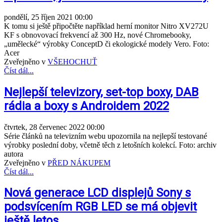
pondělí, 25 říjen 2021 00:00
K tomu si ještě připočtěte například herní monitor Nitro XV272U
KF s obnovovací frekvencí až 300 Hz, nové Chromebooky,
„umělecké“ výrobky ConceptD či ekologické modely Vero. Foto:
Acer
Zveřejněno v
VŠEHOCHUŤ
Číst dál...
Nejlepší televizory, set-top boxy, DAB
rádia a boxy s Androidem 2022
čtvrtek, 28 červenec 2022 00:00
Série článků na televizním webu upozornila na nejlepší testované
výrobky poslední doby, včetně těch z letošních kolekcí. Foto: archiv
autora
Zveřejněno v
PŘED NÁKUPEM
Číst dál...
Nová generace LCD displejů Sony s
podsvícením RGB LED se má objevit
ještě letos