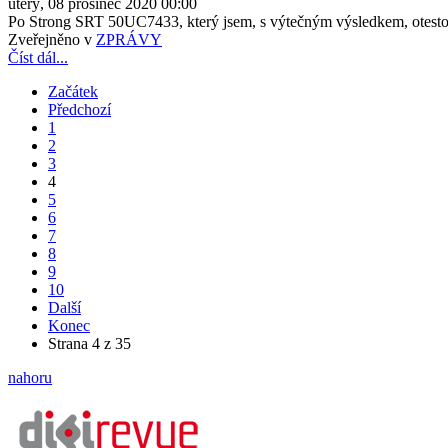
úterý, 08 prosinec 2020 00:00
Po Strong SRT 50UC7433, který jsem, s výtečným výsledkem, otestov
Zveřejněno v
ZPRÁVY
Číst dál...
Začátek
Předchozí
1
2
3
4
5
6
7
8
9
10
Další
Konec
Strana 4 z 35
nahoru