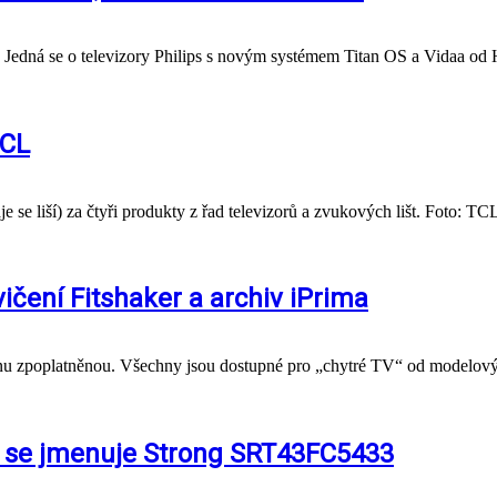
 Jedná se o televizory Philips s novým systémem Titan OS a Vidaa od H
TCL
 se liší) za čtyři produkty z řad televizorů a zvukových lišt. Foto: TC
ičení Fitshaker a archiv iPrima
dnu zpoplatněnou. Všechny jsou dostupné pro „chytré TV“ od modelový
TV se jmenuje Strong SRT43FC5433