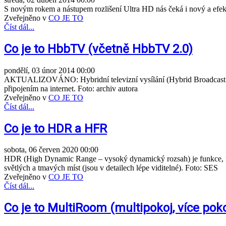
S novým rokem a nástupem rozlišení Ultra HD nás čeká i nový a efekt
Zveřejněno v
CO JE TO
Číst dál...
Co je to HbbTV (včetně HbbTV 2.0)
pondělí, 03 únor 2014 00:00
AKTUALIZOVÁNO: Hybridní televizní vysílání (Hybrid Broadcast Bro
připojením na internet. Foto: archiv autora
Zveřejněno v
CO JE TO
Číst dál...
Co je to HDR a HFR
sobota, 06 červen 2020 00:00
HDR (High Dynamic Range – vysoký dynamický rozsah) je funkce, resp. 
světlých a tmavých míst (jsou v detailech lépe viditelné). Foto: SES
Zveřejněno v
CO JE TO
Číst dál...
Co je to MultiRoom (multipokoj, více pok