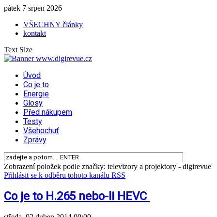
pátek 7 srpen 2026
VŠECHNY články
kontakt
Text Size
Úvod
Co je to
Energie
Glosy
Před nákupem
Testy
Všehochuť
Zprávy
Zobrazení položek podle značky: televizory a projektory - digirevue
Přihlásit se k odběru tohoto kanálu RSS
Co je to H.265 nebo-li HEVC
středa, 02 duben 2014 00:00