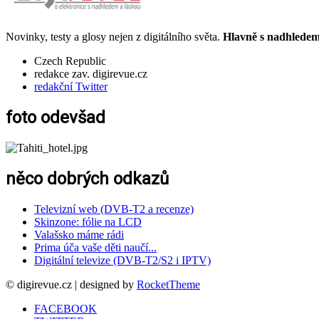
Novinky, testy a glosy nejen z digitálního světa.
Hlavně s nadhledem.
Czech Republic
redakce zav. digirevue.cz
redakční Twitter
foto odevšad
něco dobrých odkazů
Televizní web (DVB-T2 a recenze)
Skinzone: fólie na LCD
Valašsko máme rádi
Prima úča vaše děti naučí...
Digitální televize (DVB-T2/S2 i IPTV)
© digirevue.cz | designed by
RocketTheme
FACEBOOK