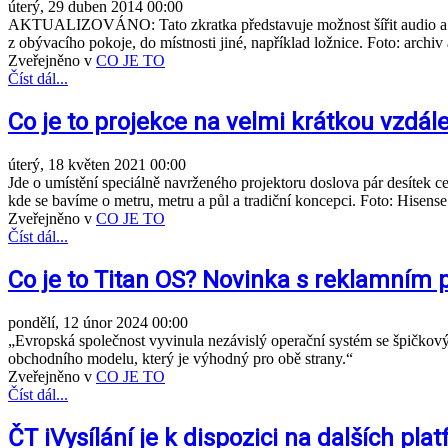
úterý, 29 duben 2014 00:00
AKTUALIZOVÁNO: Tato zkratka představuje možnost šířit audio a video
z obývacího pokoje, do místnosti jiné, například ložnice. Foto: archiv
Zveřejněno v
CO JE TO
Číst dál...
Co je to projekce na velmi krátkou vzdále
úterý, 18 květen 2021 00:00
Jde o umístění speciálně navrženého projektoru doslova pár desítek ce
kde se bavíme o metru, metru a půl a tradiční koncepci. Foto: Hisen
Zveřejněno v
CO JE TO
Číst dál...
Co je to Titan OS? Novinka s reklamním 
pondělí, 12 únor 2024 00:00
„Evropská společnost vyvinula nezávislý operační systém se špičkovým
obchodního modelu, který je výhodný pro obě strany.“
Zveřejněno v
CO JE TO
Číst dál...
ČT iVysílání je k dispozici na dalších pl