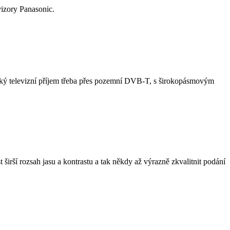
vizory Panasonic.
ý televizní příjem třeba přes pozemní DVB-T, s širokopásmovým
irší rozsah jasu a kontrastu a tak někdy až výrazně zkvalitnit podání