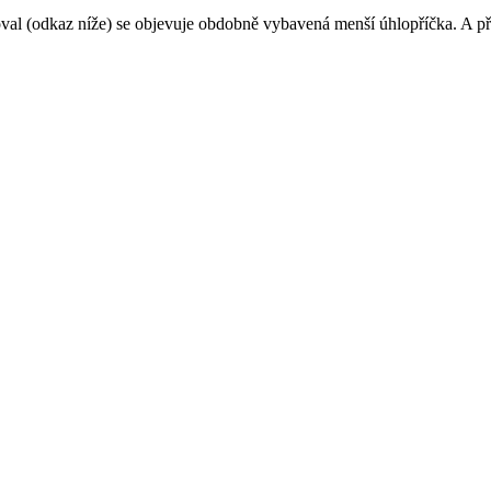
al (odkaz níže) se objevuje obdobně vybavená menší úhlopříčka. A př