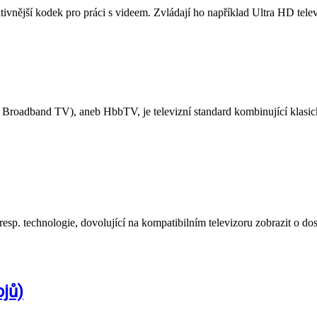
ivnější kodek pro práci s videem. Zvládají ho například Ultra HD tele
adband TV), aneb HbbTV, je televizní standard kombinující klasick
technologie, dovolující na kompatibilním televizoru zobrazit o dost š
ojů)