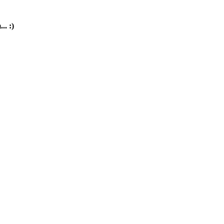
.. :)