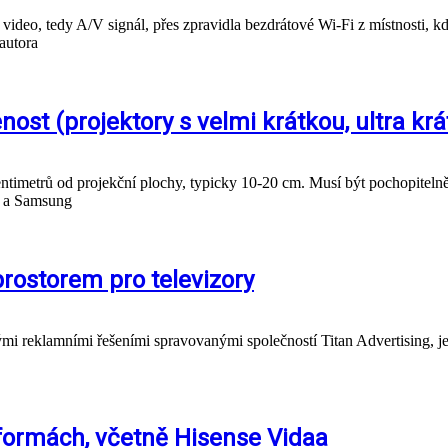
, tedy A/V signál, přes zpravidla bezdrátové Wi-Fi z místnosti, kde je
 autora
nost (projektory s velmi krátkou, ultra krá
ntimetrů od projekční plochy, typicky 10-20 cm. Musí být pochopitelně 
se a Samsung
prostorem pro televizory
i reklamními řešeními spravovanými společností Titan Advertising, jeh
atformách, včetně Hisense Vidaa