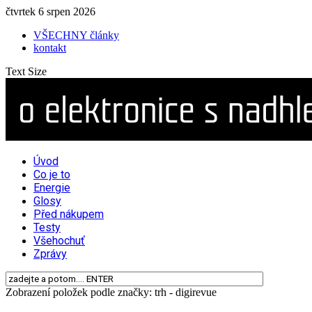
čtvrtek 6 srpen 2026
VŠECHNY články
kontakt
Text Size
Úvod
Co je to
Energie
Glosy
Před nákupem
Testy
Všehochuť
Zprávy
Zobrazení položek podle značky: trh - digirevue