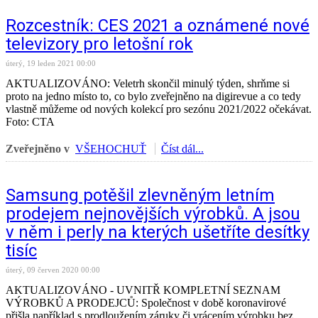
Rozcestník: CES 2021 a oznámené nové
televizory pro letošní rok
úterý, 19 leden 2021 00:00
AKTUALIZOVÁNO: Veletrh skončil minulý týden, shrňme si
proto na jedno místo to, co bylo zveřejněno na digirevue a co tedy
vlastně můžeme od nových kolekcí pro sezónu 2021/2022 očekávat.
Foto: CTA
Zveřejněno v
VŠEHOCHUŤ
Číst dál...
Samsung potěšil zlevněným letním
prodejem nejnovějších výrobků. A jsou
v něm i perly na kterých ušetříte desítky
tisíc
úterý, 09 červen 2020 00:00
AKTUALIZOVÁNO - UVNITŘ KOMPLETNÍ SEZNAM
VÝROBKŮ A PRODEJCŮ: Společnost v době koronavirové
přišla například s prodloužením záruky či vrácením výrobku bez