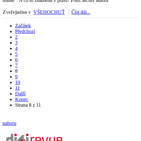
realitě“. A co to znamená v praxi? Foto: archiv autora
Zveřejněno v
VŠEHOCHUŤ
Číst dál...
Začátek
Předchozí
2
3
4
5
6
7
8
9
10
11
Další
Konec
Strana 8 z 11
nahoru