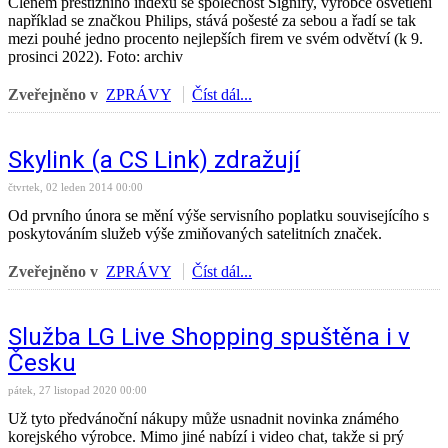
Členem prestižního indexu se společnost Signify, výrobce osvětlení
například se značkou Philips, stává pošesté za sebou a řadí se tak
mezi pouhé jedno procento nejlepších firem ve svém odvětví (k 9.
prosinci 2022). Foto: archiv
Zveřejněno v
ZPRÁVY
Číst dál...
Skylink (a CS Link) zdražují
čtvrtek, 02 leden 2014 00:00
Od prvního února se mění výše servisního poplatku souvisejícího s
poskytováním služeb výše zmiňovaných satelitních značek.
Zveřejněno v
ZPRÁVY
Číst dál...
Služba LG Live Shopping spuštěna i v
Česku
pátek, 27 listopad 2020 00:00
Už tyto předvánoční nákupy může usnadnit novinka známého
korejského výrobce. Mimo jiné nabízí i video chat, takže si prý