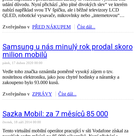
udání důvodu. Nyní přichází „léto plné divokých slev“ ve kterém
nabízí například svou TV špičku, ale i běžné televizory LCD
QLED, robotické vysavače, mikrovlnky nebo „internetovou“…
Zveřejněno v
PŘED NÁKUPEM
Číst dál...
Samsung u nás minulý rok prodal skoro
milion mobilů
pátek, 17 duben 2020 00:00
Vedle toho značka oznámila poměrně vysoký zájem o tzv.
nositelnou elektroniku, jako jsou chytré hodinky a náramky a
zakoupeno bylo 93.000 kusů.
Zveřejněno v
ZPRÁVY
Číst dál...
Sazka Mobil: za 7 měsíců 85 000
čtvrtek, 18 září 2014 00:00
Tento virtuální mobilní operátor pracující v síti Vodafone získal za