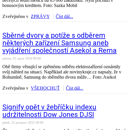
necelých sedm měsíců na 85 000 zákazníků. Nyní přichází s
bonusovým kreditem. Foto: Sazka Mobil
Zveřejněno v
ZPRÁVY
Číst dál...
Sběrné dvory a potíže s odběrem
některých zařízení Samsung aneb
vyjádření společností Asekol a Rema
sobota, 01 srpen 2020 00:00
Obě firmy věnující se zpětnému odběru elektrozařízení oznámily
svůj náhled na situaci. Například ale novinykraje.cz napsaly, že v
Bohumíně, Samsung do sběrného dvora může… Foto: Asekol
Zveřejněno v
VŠEHOCHUŤ
Číst dál...
Signify opět v žebříčku indexu
udržitelnosti Dow Jones DJSI
pátek, 23 prosinec 2022 00:00