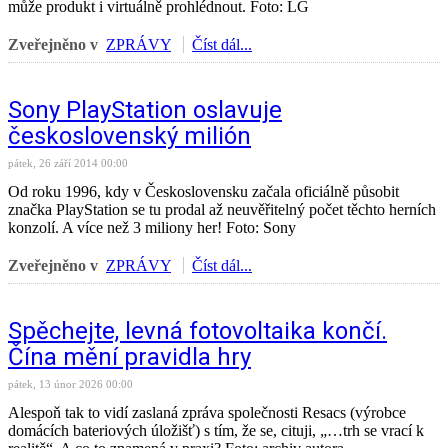
může produkt i virtuálně prohlédnout. Foto: LG
Zveřejněno v
ZPRÁVY
Číst dál...
Sony PlayStation oslavuje
československý milión
pátek, 26 září 2014 00:00
Od roku 1996, kdy v Československu začala oficiálně působit
značka PlayStation se tu prodal až neuvěřitelný počet těchto herních
konzolí. A více než 3 miliony her! Foto: Sony
Zveřejněno v
ZPRÁVY
Číst dál...
Spěchejte, levná fotovoltaika končí.
Čína mění pravidla hry
pátek, 13 únor 2026 00:00
Alespoň tak to vidí zaslaná zpráva společnosti Resacs (výrobce
domácích bateriových úložišť) s tím, že se, cituji, „…trh se vrací k