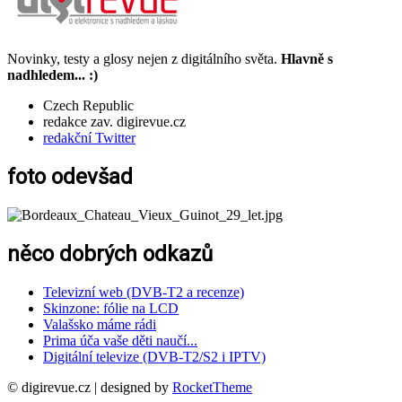
Novinky, testy a glosy nejen z digitálního světa.
Hlavně s
nadhledem... :)
Czech Republic
redakce zav. digirevue.cz
redakční Twitter
foto odevšad
něco dobrých odkazů
Televizní web (DVB-T2 a recenze)
Skinzone: fólie na LCD
Valašsko máme rádi
Prima úča vaše děti naučí...
Digitální televize (DVB-T2/S2 i IPTV)
© digirevue.cz | designed by
RocketTheme