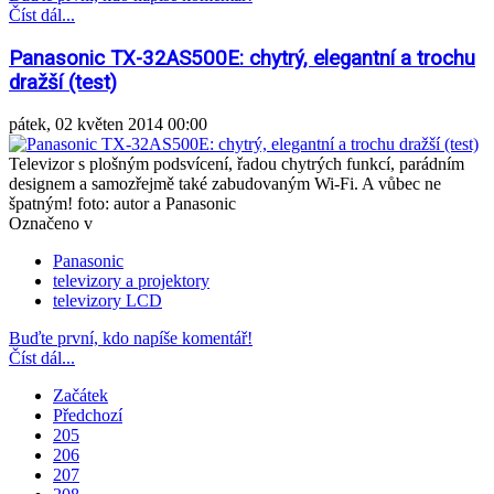
Číst dál...
Panasonic TX-32AS500E: chytrý, elegantní a trochu
dražší (test)
pátek, 02 květen 2014 00:00
Televizor s plošným podsvícení, řadou chytrých funkcí, parádním
designem a samozřejmě také zabudovaným Wi-Fi. A vůbec ne
špatným! foto: autor a Panasonic
Označeno v
Panasonic
televizory a projektory
televizory LCD
Buďte první, kdo napíše komentář!
Číst dál...
Začátek
Předchozí
205
206
207