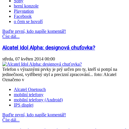
Sony
herní konzole
Playstation
Facebook
o čem se hovoří
Buďte první, kdo napíše komentář!
Číst dál...
Alcatel Idol Alpha: designová chuťovka?
středa, 07 květen 2014 00:00
Telefon s výraznými prvky je prý určen pro ty, kteří si potrpí na
jedinečnost, vytříbený styl a precizní zpracování... foto: Alcatel
Označeno v
Alcatel Onetouch
mobilní telefony
mobilní telefony (Android)
IPS displej
Buďte první, kdo napíše komentář!
Číst dál...