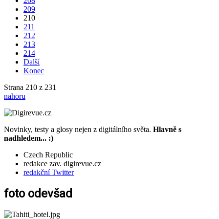
208
209
210
211
212
213
214
Další
Konec
Strana 210 z 231
nahoru
Novinky, testy a glosy nejen z digitálního světa.
Hlavně s
nadhledem... :)
Czech Republic
redakce zav. digirevue.cz
redakční Twitter
foto odevšad