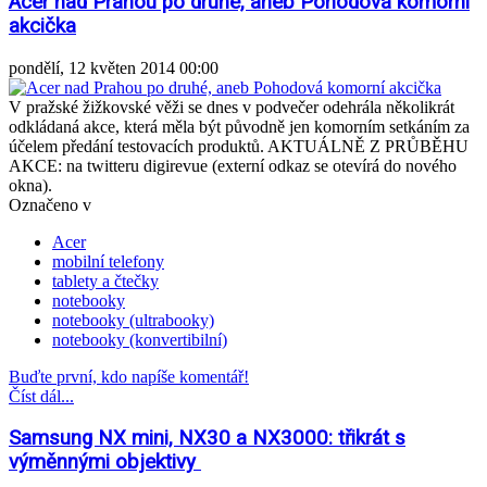
Acer nad Prahou po druhé, aneb Pohodová komorní
akcička
pondělí, 12 květen 2014 00:00
V pražské žižkovské věži se dnes v podvečer odehrála několikrát
odkládaná akce, která měla být původně jen komorním setkáním za
účelem předání testovacích produktů. AKTUÁLNĚ Z PRŮBĚHU
AKCE: na twitteru digirevue (externí odkaz se otevírá do nového
okna).
Označeno v
Acer
mobilní telefony
tablety a čtečky
notebooky
notebooky (ultrabooky)
notebooky (konvertibilní)
Buďte první, kdo napíše komentář!
Číst dál...
Samsung NX mini, NX30 a NX3000: třikrát s
výměnnými objektivy