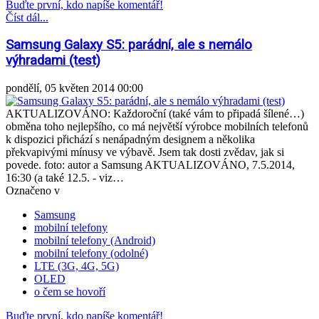
Buďte první, kdo napíše komentář!
Číst dál...
Samsung Galaxy S5: parádní, ale s nemálo
výhradami (test)
pondělí, 05 květen 2014 00:00
AKTUALIZOVÁNO: Každoroční (také vám to připadá šílené…)
obměna toho nejlepšího, co má největší výrobce mobilních telefonů
k dispozici přichází s nenápadným designem a několika
překvapivými mínusy ve výbavě. Jsem tak dosti zvědav, jak si
povede. foto: autor a Samsung AKTUALIZOVÁNO, 7.5.2014,
16:30 (a také 12.5. - viz…
Označeno v
Samsung
mobilní telefony
mobilní telefony (Android)
mobilní telefony (odolné)
LTE (3G, 4G, 5G)
OLED
o čem se hovoří
Buďte první, kdo napíše komentář!