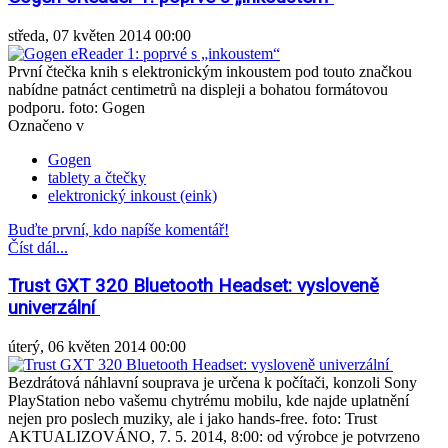
středa, 07 květen 2014 00:00
První čtečka knih s elektronickým inkoustem pod touto značkou
nabídne patnáct centimetrů na displeji a bohatou formátovou
podporu. foto: Gogen
Označeno v
Gogen
tablety a čtečky
elektronický inkoust (eink)
Buďte první, kdo napíše komentář!
Číst dál...
Trust GXT 320 Bluetooth Headset: vysloveně
univerzální
úterý, 06 květen 2014 00:00
Bezdrátová náhlavní souprava je určena k počítači, konzoli Sony
PlayStation nebo vašemu chytrému mobilu, kde najde uplatnění
nejen pro poslech muziky, ale i jako hands-free. foto: Trust
AKTUALIZOVÁNO, 7. 5. 2014, 8:00: od výrobce je potvrzeno