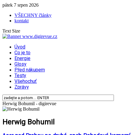
pátek 7 srpen 2026
VŠECHNY články
kontakt
Text Size
Úvod
Co je to
Energie
Glosy
Před nákupem
Testy
Všehochuť
Zprávy
Herwig Bohumil - digirevue
Herwig Bohumil