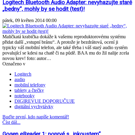
Logitech Bluetooth Audio Adapter: nevyhazujte staré
„bedny“, mohly by se hodit (test)!
pátek, 09 květen 2014 00:00
Maličkatá krabička dokáže k vašemu reproduktorovému systému
přidat další „vstupní bránu“. A protože je bezdrátová, ocení ji
typicky váš mobilní telefon, ale také třeba i váš starý audio systém
povalující se kdesi na chatě či na půdě. BAA mu do žil nalije zcela
novou krev! foto: autor…
Označeno v
Logitech
audio
mobilní telefony
tablety a čtečky
notebooky
DIGIREVUE DOPORUČUJE
digitální vychytávky
Buďte první, kdo napíše komentář!
Číst dál...
Gogen eReader 1: poprvé s „inkoustem“