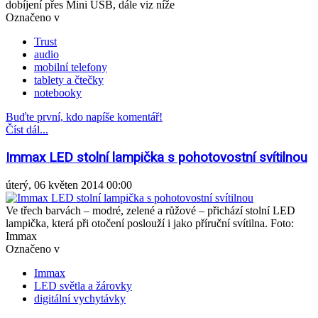
dobíjení přes Mini USB, dále viz níže
Označeno v
Trust
audio
mobilní telefony
tablety a čtečky
notebooky
Buďte první, kdo napíše komentář!
Číst dál...
Immax LED stolní lampička s pohotovostní svítilnou
úterý, 06 květen 2014 00:00
Ve třech barvách – modré, zelené a růžové – přichází stolní LED
lampička, která při otočení poslouží i jako příruční svítilna. Foto:
Immax
Označeno v
Immax
LED světla a žárovky
digitální vychytávky