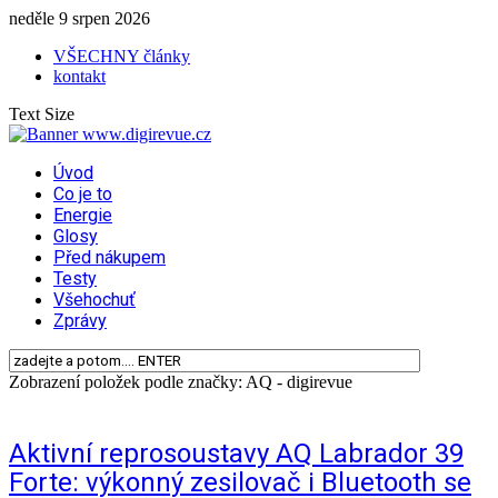
neděle 9 srpen 2026
VŠECHNY články
kontakt
Text Size
Úvod
Co je to
Energie
Glosy
Před nákupem
Testy
Všehochuť
Zprávy
Zobrazení položek podle značky: AQ - digirevue
Aktivní reprosoustavy AQ Labrador 39
Forte: výkonný zesilovač i Bluetooth se