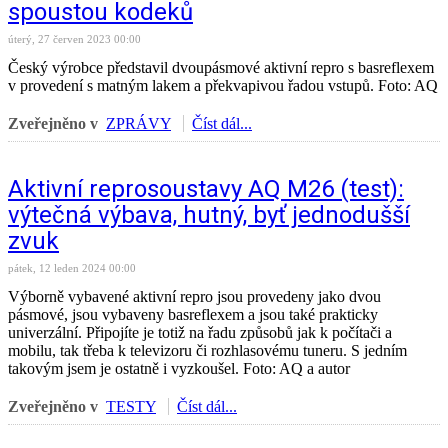
spoustou kodeků
úterý, 27 červen 2023 00:00
Český výrobce představil dvoupásmové aktivní repro s basreflexem
v provedení s matným lakem a překvapivou řadou vstupů. Foto: AQ
Zveřejněno v
ZPRÁVY
Číst dál...
Aktivní reprosoustavy AQ M26 (test):
výtečná výbava, hutný, byť jednodušší
zvuk
pátek, 12 leden 2024 00:00
Výborně vybavené aktivní repro jsou provedeny jako dvou
pásmové, jsou vybaveny basreflexem a jsou také prakticky
univerzální. Připojíte je totiž na řadu způsobů jak k počítači a
mobilu, tak třeba k televizoru či rozhlasovému tuneru. S jedním
takovým jsem je ostatně i vyzkoušel. Foto: AQ a autor
Zveřejněno v
TESTY
Číst dál...