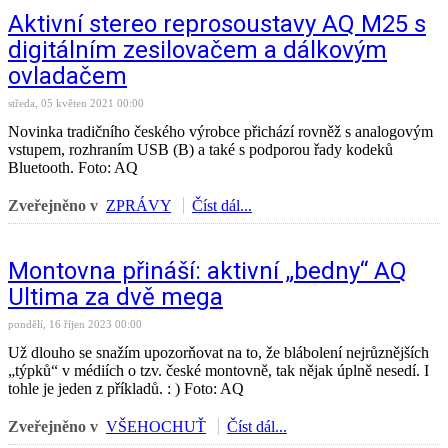
Aktivní stereo reprosoustavy AQ M25 s
digitálním zesilovačem a dálkovým
ovladačem
středa, 05 květen 2021 00:00
Novinka tradičního českého výrobce přichází rovněž s analogovým
vstupem, rozhraním USB (B) a také s podporou řady kodeků
Bluetooth. Foto: AQ
Zveřejněno v
ZPRÁVY
Číst dál...
Montovna přináší: aktivní „bedny“ AQ
Ultima za dvě mega
pondělí, 16 říjen 2023 00:00
Už dlouho se snažím upozorňovat na to, že blábolení nejrůznějších
„týpků“ v médiích o tzv. české montovně, tak nějak úplně nesedí. I
tohle je jeden z příkladů. : ) Foto: AQ
Zveřejněno v
VŠEHOCHUŤ
Číst dál...