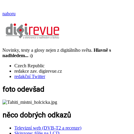
nahoru
Novinky, testy a glosy nejen z digitálního světa.
Hlavně s
nadhledem... :)
Czech Republic
redakce zav. digirevue.cz
redakční Twitter
foto odevšad
něco dobrých odkazů
Televizní web (DVB-T2 a recenze)
Skinzone: fólie na LCD