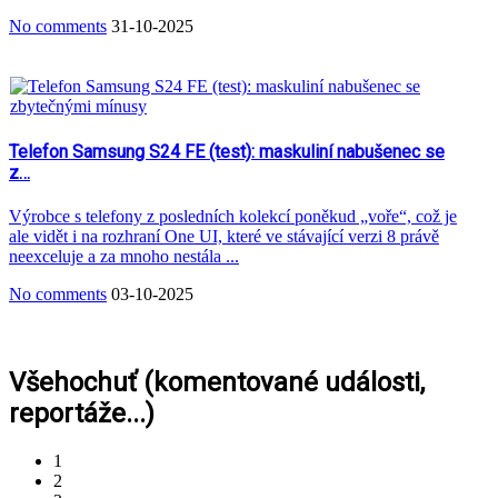
No comments
31-10-2025
Telefon Samsung S24 FE (test): maskuliní nabušenec se
z…
Výrobce s telefony z posledních kolekcí poněkud „voře“, což je
ale vidět i na rozhraní One UI, které ve stávající verzi 8 právě
neexceluje a za mnoho nestála ...
No comments
03-10-2025
Všehochuť (komentované události,
reportáže...)
1
2