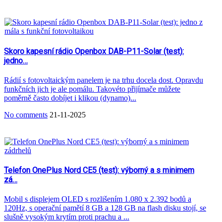
Skoro kapesní rádio Openbox DAB-P11-Solar (test):
jedno…
Rádií s fotovoltaickým panelem je na trhu docela dost. Opravdu
funkčních jich je ale pomálu. Takovéto přijímače můžete
poměrně často dobíjet i klikou (dynamo)...
No comments
21-11-2025
Telefon OnePlus Nord CE5 (test): výborný a s minimem
zá…
Mobil s displejem OLED s rozlišením 1.080 x 2.392 bodů a
120Hz, s operační pamětí 8 GB a 128 GB na flash disku stojí, se
slušně vysokým krytím proti prachu a ...