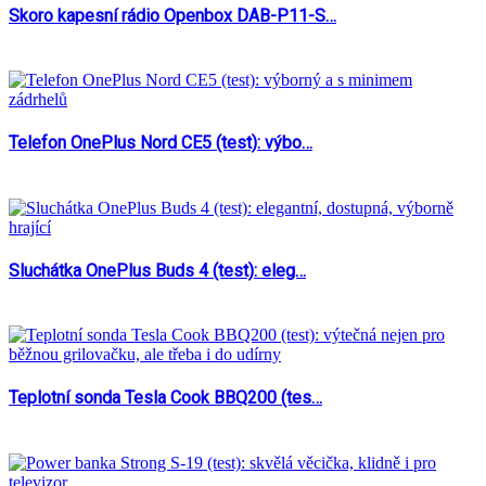
Skoro kapesní rádio Openbox DAB-P11-S…
Telefon OnePlus Nord CE5 (test): výbo…
Sluchátka OnePlus Buds 4 (test): eleg…
Teplotní sonda Tesla Cook BBQ200 (tes…