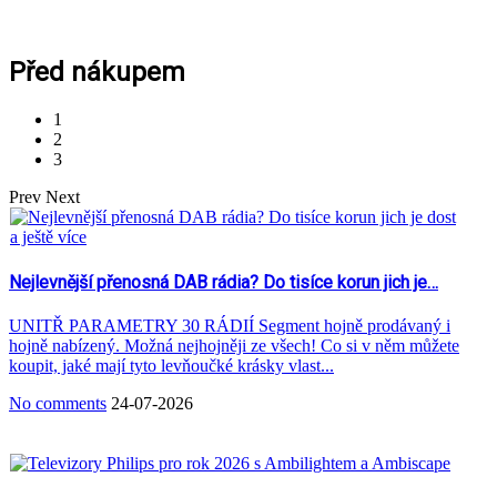
Před nákupem
1
2
3
Prev
Next
Nejlevnější přenosná DAB rádia? Do tisíce korun jich je…
UNITŘ PARAMETRY 30 RÁDIÍ Segment hojně prodávaný i
hojně nabízený. Možná nejhojněji ze všech! Co si v něm můžete
koupit, jaké mají tyto levňoučké krásky vlast...
No comments
24-07-2026