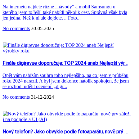
Na internetu najdete různé „návody“ a mobil Samsungu u
kterého jsem to řešil také nabídl několik cest. Správná však byla
jen jedna. Než k ní ale dojdete… Foto...
No comments
30-05-2025
Finále digirevue doporučuje: TOP 2024 aneb Nejlepší výr…
Opět vám nabízím souhrn toho nejlepšího, na co jsem v průběhu
roku 2024 narazil. A byl jsem dokonce natolik spokojen, že jsem
se rozhodl udělit ocenění „digi...
No comments
31-12-2024
Nový telefon? Jako obvykle podle fotoaparátu, nově prý …