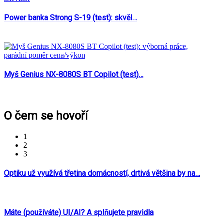
Power banka Strong S-19 (test): skvěl…
Myš Genius NX-8080S BT Copilot (test)…
O čem se hovoří
1
2
3
Optiku už využívá třetina domácností, drtivá většina by na…
Máte (používáte) UI/AI? A splňujete pravidla