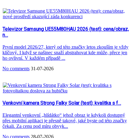
Televizor Samsung UE55M80HAU 2026 (test): cena/obraz,
n…
První model 2026/27, který od této značky letos zkouším je vždy
klíčový. I když se našinec snaží abstrahovat kde může, přece jen
ho ovlivní. V každém případě ...
No comments
31-07-2026
Venkovní kamera Strong Falky Solar (test): kvalitka s f…
Elegantní venkovní „hlídátko“ jehož obraz je kdykoli dostupný
přes mobilní aplikaci je přesně takové, jaké byste od této značky
čekali. Za cenu pod míru obvyk...
No comments
28-07-2026