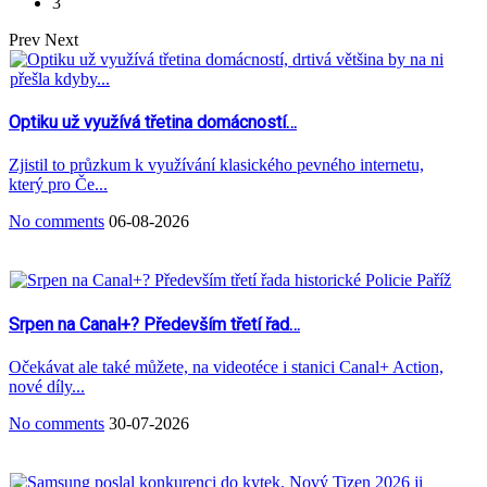
3
Prev
Next
Optiku už využívá třetina domácností…
Zjistil to průzkum k využívání klasického pevného internetu,
který pro Če...
No comments
06-08-2026
Srpen na Canal+? Především třetí řad…
Očekávat ale také můžete, na videotéce i stanici Canal+ Action,
nové díly...
No comments
30-07-2026