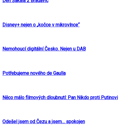
Den Šakala z Bradavic
Disney+ nejen o „kočce v mikrovlnce“
Nemohoucí digitální Česko. Nejen u DAB
Potřebujeme nového de Gaulla
Něco málo filmových dloubnutí: Pan Nikdo proti Putinovi
Odešel jsem od Čezu a jsem… spokojen