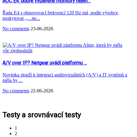
AOC E4: dobře vybavené monitory nejen…
Řada E4 s obnovovací frekvencí 120 Hz má, podle výrobce,
poskytovat „…ne...
No comments
23-06-2026
A/V over IP? Netgear uvádí platformu …
Novinka slouží k integraci audiovizuálních (A/V) a IT systémů a
měla by ...
No comments
22-06-2026
Testy a srovnávací testy
1
2