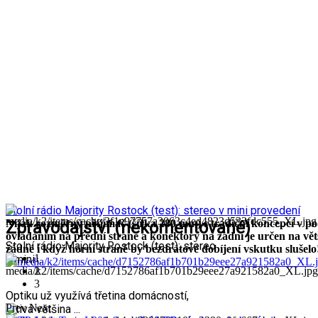
Stolní rádio Majority Rostock (test): stereo v mini provedení
Nijak rozměrný přijímač (šířka 280 mm) s tradiční koncepcí v p
Zpravodajství (nekomentované)
ovládáním na přední straně a konektory na zadní je určen na vět
Stolní rádio Majority Rostock (test): stereo
žádné i když horní straně by bezdrátové dobíjení vskutku slušelo!
1
v mini ...
2
3
Optiku už využívá třetina domácností,
Prev
Next
drtivá většina ...