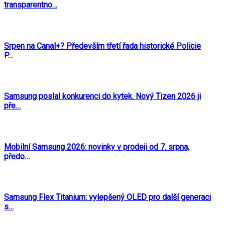
transparentno…
Srpen na Canal+? Především třetí řada historické Policie
P…
Samsung poslal konkurenci do kytek. Nový Tizen 2026 ji
pře…
Mobilní Samsung 2026: novinky v prodeji od 7. srpna,
předo…
Samsung Flex Titanium: vylepšený OLED pro další generaci
s…