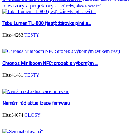
televizory a projektory
trh
veletrhy, akce a ocenění
Tabu Lumen TL-800 (test): žárovka plná s…
Hits:44263
TESTY
Chronos Miniboom NFC: drobek s výborným …
Hits:41481
TESTY
Nemám rád aktualizace firmwaru
Hits:34674
GLOSY