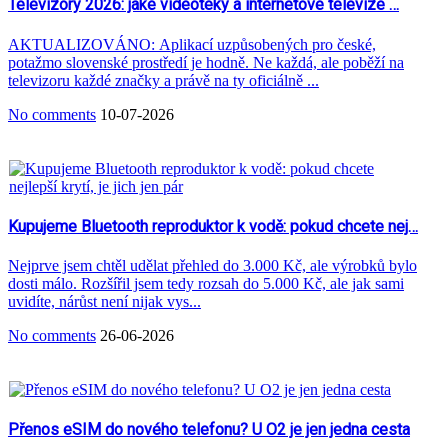
Televizory 2026: jaké videotéky a internetové televize …
AKTUALIZOVÁNO: Aplikací uzpůsobených pro české,
potažmo slovenské prostředí je hodně. Ne každá, ale poběží na
televizoru každé značky a právě na ty oficiálně ...
No comments
10-07-2026
Kupujeme Bluetooth reproduktor k vodě: pokud chcete nej…
Nejprve jsem chtěl udělat přehled do 3.000 Kč, ale výrobků bylo
dosti málo. Rozšířil jsem tedy rozsah do 5.000 Kč, ale jak sami
uvidíte, nárůst není nijak vys...
No comments
26-06-2026
Přenos eSIM do nového telefonu? U O2 je jen jedna cesta