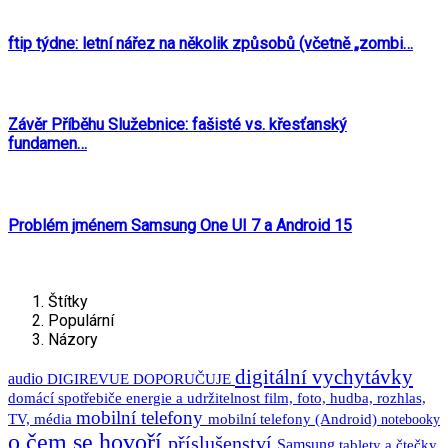
ftip týdne: letní nářez na několik způsobů (včetně „zombi…
Závěr Příběhu Služebnice: fašisté vs. křesťanský
fundamen…
Problém jménem Samsung One UI 7 a Android 15
Štítky
Populární
Názory
digitální vychytávky
audio
DIGIREVUE DOPORUČUJE
domácí spotřebiče
energie a udržitelnost
film, foto, hudba, rozhlas,
mobilní telefony
TV, média
mobilní telefony (Android)
notebooky
o čem se hovoří
příslušenství
Samsung
tablety a čtečky