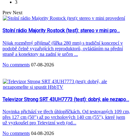
3
Prev
Next
Stolní rádio Majority Rostock (test): stereo v mini pro…
Nijak rozměrný přijímač (šířka 280 mm) s tradiční koncepcí v
podobě čelně vyzařujících reproduktorů, ovládáním na přední
straně a konektory na zadní je určen ...
No comments
07-08-2026
Televizor Strong SRT 43UH7773 (test): dobrý, ale nezapo…
Novinka přichází ve třech úhlopříčkách. Od testovaných 109 cm,
přes 127 cm (50") až po vrcholových 140 cm (55"), které jsem
už vyzkoušel pro Televizní web (od...
No comments
04-08-2026