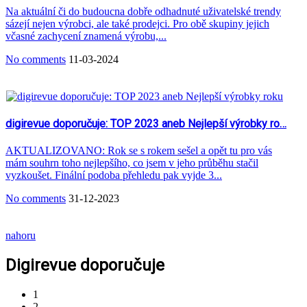
Na aktuální či do budoucna dobře odhadnuté uživatelské trendy
sázejí nejen výrobci, ale také prodejci. Pro obě skupiny jejich
včasné zachycení znamená výrobu,...
No comments
11-03-2024
digirevue doporučuje: TOP 2023 aneb Nejlepší výrobky ro…
AKTUALIZOVANO: Rok se s rokem sešel a opět tu pro vás
mám souhrn toho nejlepšího, co jsem v jeho průběhu stačil
vyzkoušet. Finální podoba přehledu pak vyjde 3...
No comments
31-12-2023
nahoru
Digirevue doporučuje
1
2