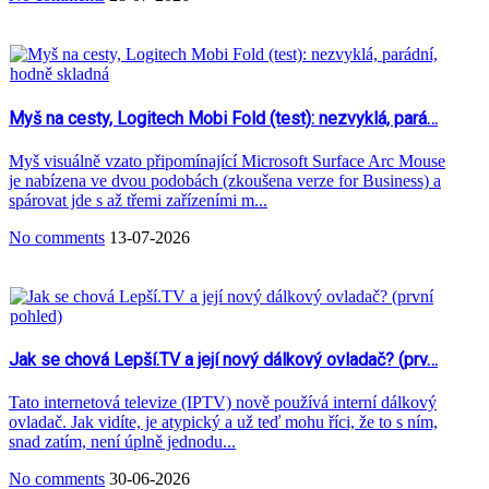
Myš na cesty, Logitech Mobi Fold (test): nezvyklá, pará…
Myš visuálně vzato připomínající Microsoft Surface Arc Mouse
je nabízena ve dvou podobách (zkoušena verze for Business) a
spárovat jde s až třemi zařízeními m...
No comments
13-07-2026
Jak se chová Lepší.TV a její nový dálkový ovladač? (prv…
Tato internetová televize (IPTV) nově používá interní dálkový
ovladač. Jak vidíte, je atypický a už teď mohu říci, že to s ním,
snad zatím, není úplně jednodu...
No comments
30-06-2026