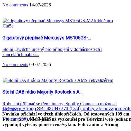
No comments
14-07-2026
Gigabitový přepínač Mercusys MS105GS-…
Stolní „switch“ určený pro připojení v domácnostech i
kancelářích nabízí...
No comments
09-07-2026
Stolní DAB rádio Majority Rostock s A…
Robustní přijímač se třemi tunery, Spotify Connect a možností
Televizor Strong SRT 43UH7773 (test): dobrý, ale nezapomeňte s
přehrávat ...
Novinka přichází ve třech úhlopříčkách. Od testovaných 109 cm,
No comments
07-07-2026
140 cm (55"), které jsem už vyzkoušel pro Televizní web (odkaz n
vypadají) výtečný poměr cena/výkon. Foto: autor a Strong