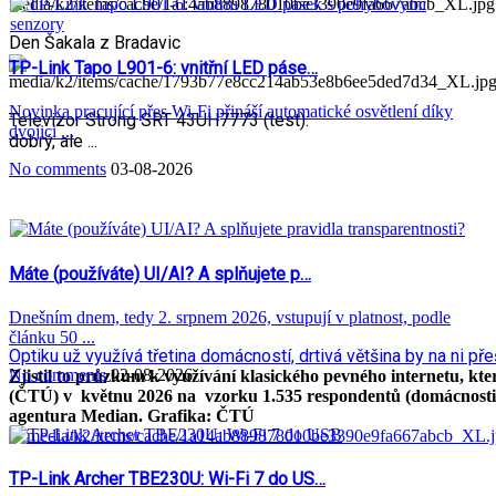
Den Šakala z Bradavic
TP-Link Tapo L901-6: vnitřní LED páse…
Novinka pracující přes Wi-Fi přináší automatické osvětlení díky
Televizor Strong SRT 43UH7773 (test):
dvojici ...
dobrý, ale ...
No comments
03-08-2026
Máte (používáte) UI/AI? A splňujete p…
Dnešním dnem, tedy 2. srpnem 2026, vstupují v platnost, podle
článku 50 ...
Optiku už využívá třetina domácností, drtivá většina by na ni přešl
No comments
02-08-2026
Zjistil to průzkum k využívání klasického pevného internetu, k
(ČTÚ) v květnu 2026 na vzorku 1.535 respondentů (domácnosti, 
agentura Median. Grafika: ČTÚ
TP-Link Archer TBE230U: Wi-Fi 7 do US…