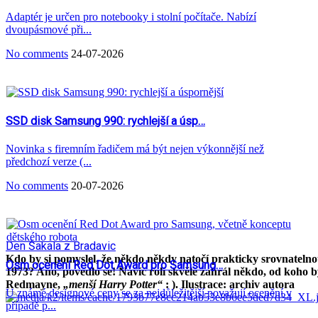
Adaptér je určen pro notebooky i stolní počítače. Nabízí
dvoupásmové při...
No comments
24-07-2026
SSD disk Samsung 990: rychlejší a úsp…
Novinka s firemním řadičem má být nejen výkonnější než
předchozí verze (...
No comments
20-07-2026
Den Šakala z Bradavic
Kdo by si pomyslel, že někdo někdy natočí prakticky srovnateln
Osm ocenění Red Dot Award pro Samsung…
1973? Ano, povedlo se! Navíc roli skvěle zahrál někdo, od koho 
Redmayne,
„menší Harry Potter“
: ). Ilustrace: archiv autora
U známé designové ceny se za nejdůležitější považují ocenění v
případě p...