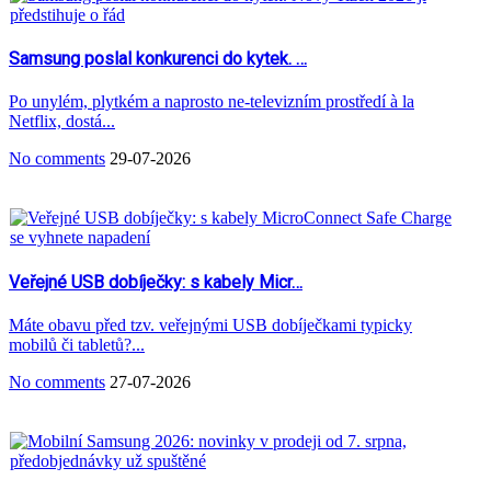
Samsung poslal konkurenci do kytek. …
Po unylém, plytkém a naprosto ne-televizním prostředí à la
Netflix, dostá...
No comments
29-07-2026
Veřejné USB dobíječky: s kabely Micr…
Máte obavu před tzv. veřejnými USB dobíječkami typicky
mobilů či tabletů?...
No comments
27-07-2026