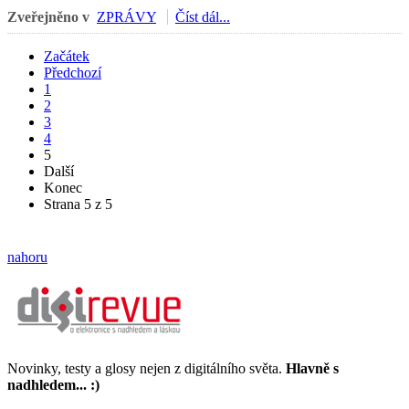
Zveřejněno v
ZPRÁVY
Číst dál...
Začátek
Předchozí
1
2
3
4
5
Další
Konec
Strana 5 z 5
nahoru
Novinky, testy a glosy nejen z digitálního světa.
Hlavně s
nadhledem... :)