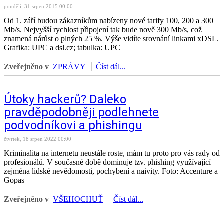
pondělí, 31 srpen 2015 00:00
Od 1. září budou zákazníkům nabízeny nové tarify 100, 200 a 300
Mb/s. Nejvyšší rychlost připojení tak bude nově 300 Mb/s, což
znamená nárůst o plných 25 %. Výše vidíte srovnání linkami xDSL.
Grafika: UPC a dsl.cz; tabulka: UPC
Zveřejněno v
ZPRÁVY
Číst dál...
Útoky hackerů? Daleko
pravděpodobněji podlehnete
podvodníkovi a phishingu
čtvrtek, 18 srpen 2022 00:00
Kriminalita na internetu neustále roste, mám tu proto pro vás rady od
profesionálů. V současné době dominuje tzv. phishing využívající
zejména lidské nevědomosti, pochybení a naivity. Foto: Accenture a
Gopas
Zveřejněno v
VŠEHOCHUŤ
Číst dál...