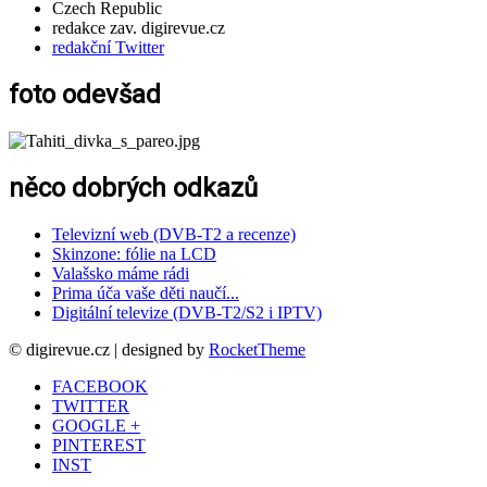
Czech Republic
redakce zav. digirevue.cz
redakční Twitter
foto odevšad
něco dobrých odkazů
Televizní web (DVB-T2 a recenze)
Skinzone: fólie na LCD
Valašsko máme rádi
Prima úča vaše děti naučí...
Digitální televize (DVB-T2/S2 i IPTV)
© digirevue.cz | designed by
RocketTheme
FACEBOOK
TWITTER
GOOGLE +
PINTEREST
INST