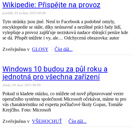
Wikipedie: Přispějte na provoz
pondělí, 01 květen 2023 00:00
Tyto stránky jsou jiné. Není to Facebook a podobné omyly,
encyklopedie se stále, díky neúnavné a nezištné práci řady lidí,
vylepšuje a provoz zajišťuje nezisková nadace sbírající peníze kde
se dá. Přispět můžete i vy, ale… Odchycená obrazovka: autor
Zveřejněno v
GLOSY
Číst dál...
Windows 10 budou za půl roku a
jednotná pro všechna zařízení
středa, 04 únor 2015 00:00
Pokud si kladete otázku, co můžete od nově připravované verze
operačního systému společnosti Microsoft očekávat, máme tu pro
vás charakteristiku od experta počítačové školy Gopas, Tomáše
Krejčího. Foto: Microsoft
Zveřejněno v
VŠEHOCHUŤ
Číst dál...