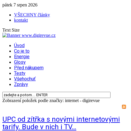
pátek 7 srpen 2026
VŠECHNY články
kontakt
Text Size
Úvod
Co je to
Energie
Glosy
Před nákupem
Testy
Všehochuť
Zprávy
Zobrazení položek podle značky: internet - digirevue
UPC od zítřka s novými internetovými
tarify. Bude v nich i TV…