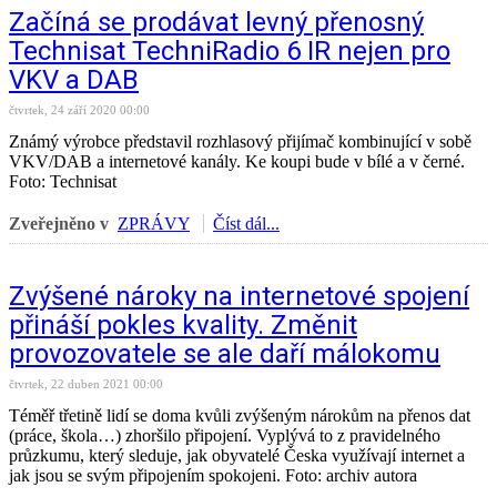
Začíná se prodávat levný přenosný
Technisat TechniRadio 6 IR nejen pro
VKV a DAB
čtvrtek, 24 září 2020 00:00
Známý výrobce představil rozhlasový přijímač kombinující v sobě
VKV/DAB a internetové kanály. Ke koupi bude v bílé a v černé.
Foto: Technisat
Zveřejněno v
ZPRÁVY
Číst dál...
Zvýšené nároky na internetové spojení
přináší pokles kvality. Změnit
provozovatele se ale daří málokomu
čtvrtek, 22 duben 2021 00:00
Téměř třetině lidí se doma kvůli zvýšeným nárokům na přenos dat
(práce, škola…) zhoršilo připojení. Vyplývá to z pravidelného
průzkumu, který sleduje, jak obyvatelé Česka využívají internet a
jak jsou se svým připojením spokojeni. Foto: archiv autora