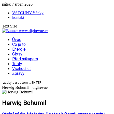
pátek 7 srpen 2026
VŠECHNY články
kontakt
Text Size
Úvod
Co je to
Energie
Glosy
Před nákupem
Testy
Všehochuť
Zprávy
Herwig Bohumil - digirevue
Herwig Bohumil