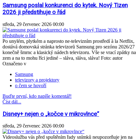
Samsung poslal konkurenci do kytek. Nový Tizen
2026 ji předstihuje o řád
středa, 29 červenec 2026 00:00
Po unylém, plytkém a naprosto ne-televizním prostředí à la Netflix,
dostává domovská stránka televizorů Samsung pro sezónu 2026/27
konečně šmrnc a klasický nádech televizoru. Vše se vrací zpátky na
zem a na to mohu říci jediné – sláva, sláva, sláva! Foto: autor
Označeno v
Samsung
televizory a projektory
o čem se hovoří
Buďte první, kdo napíše komentář!
Číst dál...
Disney+ nejen o „kočce v mikrovlnce“
středa, 29 červenec 2026 00:00
Videoslužba vás před spuštěním řady snímků neupozorňuje jen na