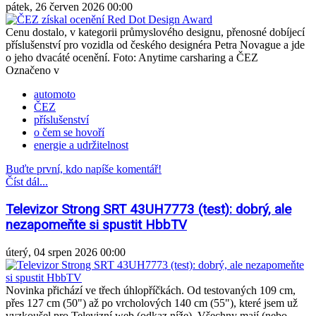
pátek, 26 červen 2026 00:00
Cenu dostalo, v kategorii průmyslového designu, přenosné dobíjecí
příslušenství pro vozidla od českého designéra Petra Novague a jde
o jeho dvacáté ocenění. Foto: Anytime carsharing a ČEZ
Označeno v
automoto
ČEZ
příslušenství
o čem se hovoří
energie a udržitelnost
Buďte první, kdo napíše komentář!
Číst dál...
Televizor Strong SRT 43UH7773 (test): dobrý, ale
nezapomeňte si spustit HbbTV
úterý, 04 srpen 2026 00:00
Novinka přichází ve třech úhlopříčkách. Od testovaných 109 cm,
přes 127 cm (50") až po vrcholových 140 cm (55"), které jsem už
vyzkoušel pro Televizní web (odkaz níže). Všechny mají (nebo