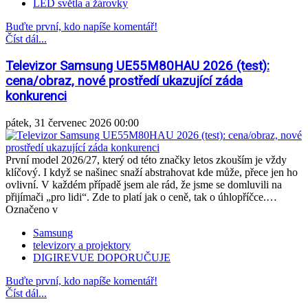
LED světla a žárovky
Buďte první, kdo napíše komentář!
Číst dál...
Televizor Samsung UE55M80HAU 2026 (test):
cena/obraz, nové prostředí ukazující záda
konkurenci
pátek, 31 červenec 2026 00:00
První model 2026/27, který od této značky letos zkouším je vždy
klíčový. I když se našinec snaží abstrahovat kde může, přece jen ho
ovlivní. V každém případě jsem ale rád, že jsme se domluvili na
přijímači „pro lidi“. Zde to platí jak o ceně, tak o úhlopříčce.…
Označeno v
Samsung
televizory a projektory
DIGIREVUE DOPORUČUJE
Buďte první, kdo napíše komentář!
Číst dál...