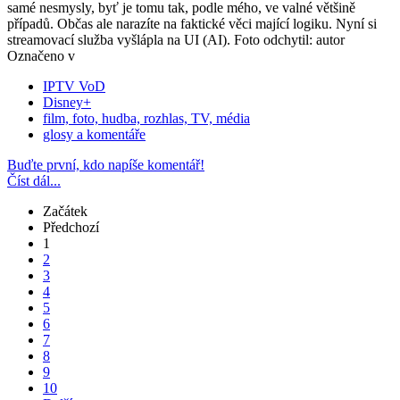
samé nesmysly, byť je tomu tak, podle mého, ve valné většině
případů. Občas ale narazíte na faktické věci mající logiku. Nyní si
streamovací služba vyšlápla na UI (AI). Foto odchytil: autor
Označeno v
IPTV VoD
Disney+
film, foto, hudba, rozhlas, TV, média
glosy a komentáře
Buďte první, kdo napíše komentář!
Číst dál...
Začátek
Předchozí
1
2
3
4
5
6
7
8
9
10