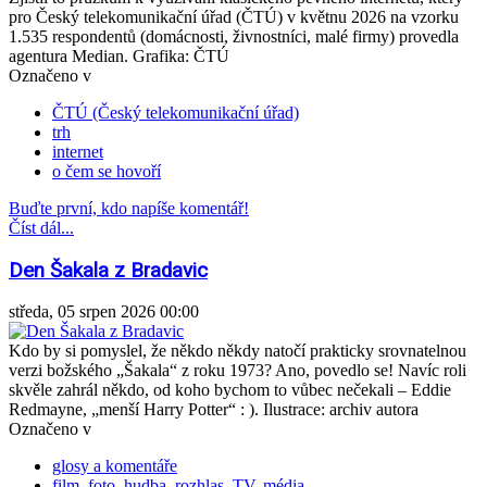
pro Český telekomunikační úřad (ČTÚ) v květnu 2026 na vzorku
1.535 respondentů (domácnosti, živnostníci, malé firmy) provedla
agentura Median. Grafika: ČTÚ
Označeno v
ČTÚ (Český telekomunikační úřad)
trh
internet
o čem se hovoří
Buďte první, kdo napíše komentář!
Číst dál...
Den Šakala z Bradavic
středa, 05 srpen 2026 00:00
Kdo by si pomyslel, že někdo někdy natočí prakticky srovnatelnou
verzi božského „Šakala“ z roku 1973? Ano, povedlo se! Navíc roli
skvěle zahrál někdo, od koho bychom to vůbec nečekali – Eddie
Redmayne, „menší Harry Potter“ : ). Ilustrace: archiv autora
Označeno v
glosy a komentáře
film, foto, hudba, rozhlas, TV, média