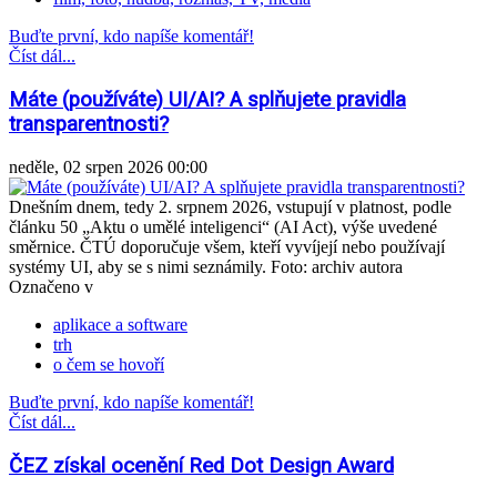
Buďte první, kdo napíše komentář!
Číst dál...
Máte (používáte) UI/AI? A splňujete pravidla
transparentnosti?
neděle, 02 srpen 2026 00:00
Dnešním dnem, tedy 2. srpnem 2026, vstupují v platnost, podle
článku 50 „Aktu o umělé inteligenci“ (AI Act), výše uvedené
směrnice. ČTÚ doporučuje všem, kteří vyvíjejí nebo používají
systémy UI, aby se s nimi seznámily. Foto: archiv autora
Označeno v
aplikace a software
trh
o čem se hovoří
Buďte první, kdo napíše komentář!
Číst dál...
ČEZ získal ocenění Red Dot Design Award