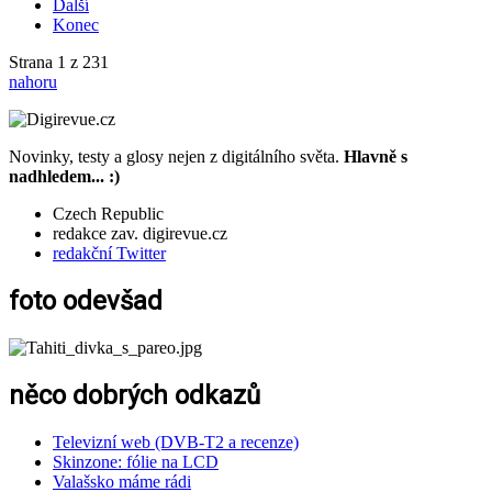
Další
Konec
Strana 1 z 231
nahoru
Novinky, testy a glosy nejen z digitálního světa.
Hlavně s
nadhledem... :)
Czech Republic
redakce zav. digirevue.cz
redakční Twitter
foto odevšad
něco dobrých odkazů
Televizní web (DVB-T2 a recenze)
Skinzone: fólie na LCD
Valašsko máme rádi