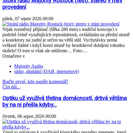
Stolní rádio Majority Rostock (test): stereo v mini
provedení
pátek, 07 srpen 2026 00:00
Nijak rozměrný přijímač (šířka 280 mm) s tradiční koncepcí v
podobě čelně vyzařujících reproduktorů, ovládáním na přední straně
a konektory na zadní je určen na větší stůl. Vychytávky nemá
veškeré žádné i když horní straně by bezdrátové dobíjení vskutku
slušelo! O tom si však ale můžeme… Foto:…
Označeno v
Majority Audio
rádio, digitální (DAB, internetové)
Buďte první, kdo napíše komentář!
Číst dál...
Optiku už využívá třetina domácností, drtivá většina
by na ni přešla kdyby...
čtvrtek, 06 srpen 2026 00:00
Zjistil to průzkum k využívání klasického pevného internetu, který