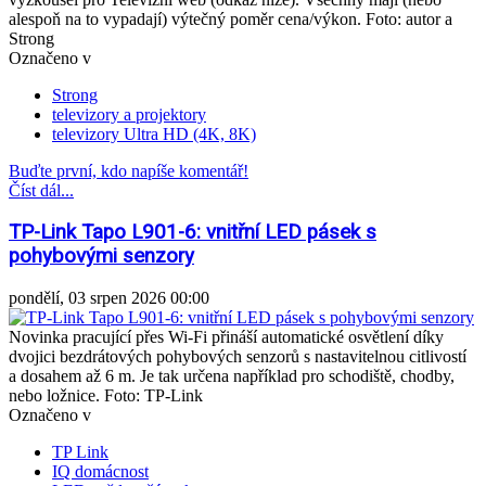
alespoň na to vypadají) výtečný poměr cena/výkon. Foto: autor a
Strong
Označeno v
Strong
televizory a projektory
televizory Ultra HD (4K, 8K)
Buďte první, kdo napíše komentář!
Číst dál...
TP-Link Tapo L901-6: vnitřní LED pásek s
pohybovými senzory
pondělí, 03 srpen 2026 00:00
Novinka pracující přes Wi-Fi přináší automatické osvětlení díky
dvojici bezdrátových pohybových senzorů s nastavitelnou citlivostí
a dosahem až 6 m. Je tak určena například pro schodiště, chodby,
nebo ložnice. Foto: TP-Link
Označeno v
TP Link
IQ domácnost