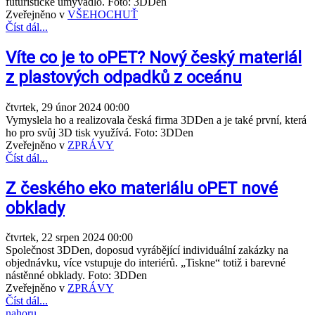
futuristické umyvadlo. Foto: 3DDen
Zveřejněno v
VŠEHOCHUŤ
Číst dál...
Víte co je to oPET? Nový český materiál
z plastových odpadků z oceánu
čtvrtek, 29 únor 2024 00:00
Vymyslela ho a realizovala česká firma 3DDen a je také první, která
ho pro svůj 3D tisk využívá. Foto: 3DDen
Zveřejněno v
ZPRÁVY
Číst dál...
Z českého eko materiálu oPET nové
obklady
čtvrtek, 22 srpen 2024 00:00
Společnost 3DDen, doposud vyrábějící individuální zakázky na
objednávku, více vstupuje do interiérů. „Tiskne“ totiž i barevné
nástěnné obklady. Foto: 3DDen
Zveřejněno v
ZPRÁVY
Číst dál...
nahoru