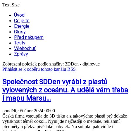
Text Size
Úvod
Co je to
Energie
Glosy
Před nákupem
Testy
Všehochuť
Zprávy
Zobrazení položek podle značky: 3DDen - digirevue
Přihlásit se k odběru tohoto kanálu RSS
Společnost 3DDen vyrábí z plastů
vylovených z oceánu. A udělá vám třeba
i mapu Marsu…
pondělí, 05 únor 2024 00:00
Česká firma vstoupila do 3D tisku a z takovýchto plastů prý dokáže
vytisknout téměř cokoli. Nyní jde nejčastěji o medaile, reklamní
předměty a překvapivě také nábytek. Na snímku pak vidíte i