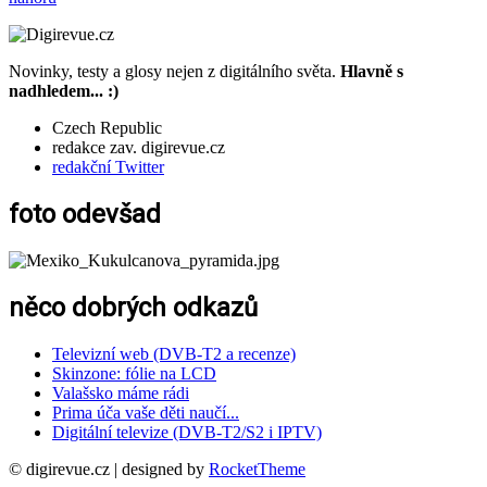
Novinky, testy a glosy nejen z digitálního světa.
Hlavně s
nadhledem... :)
Czech Republic
redakce zav. digirevue.cz
redakční Twitter
foto odevšad
něco dobrých odkazů
Televizní web (DVB-T2 a recenze)
Skinzone: fólie na LCD
Valašsko máme rádi
Prima úča vaše děti naučí...
Digitální televize (DVB-T2/S2 i IPTV)
© digirevue.cz | designed by
RocketTheme