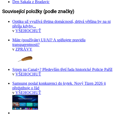
Den Šakala z Bradavic
Související položky (podle značky)
Optiku už využívá třetina domácností, drtivá většina by na ni
přešla kdyby...
v
VŠEHOCHUŤ
Máte (používáte) UI/AI? A splňujete pravidla
transparentnosti?
v
ZPRÁVY
Srpen na Canal+? Především třetí řada historické Policie Paříž
v
VŠEHOCHUŤ
Samsung poslal konkurenci do kytek. Nový Tizen 2026 ji
předstihuje o řád
v
VŠEHOCHUŤ