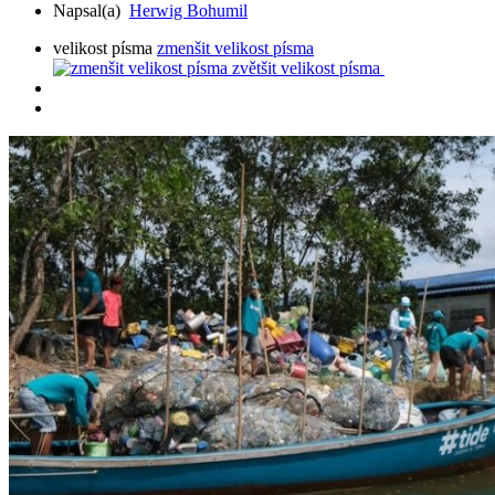
Napsal(a)
Herwig Bohumil
velikost písma
zmenšit velikost písma
zvětšit velikost písma