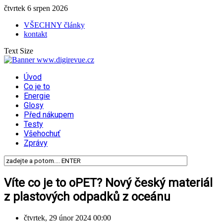
čtvrtek 6 srpen 2026
VŠECHNY články
kontakt
Text Size
Úvod
Co je to
Energie
Glosy
Před nákupem
Testy
Všehochuť
Zprávy
Víte co je to oPET? Nový český materiál
z plastových odpadků z oceánu
čtvrtek, 29 únor 2024 00:00