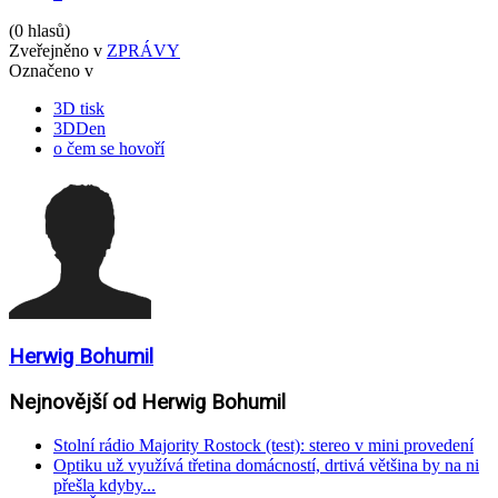
(0 hlasů)
Zveřejněno v
ZPRÁVY
Označeno v
3D tisk
3DDen
o čem se hovoří
Herwig Bohumil
Nejnovější od Herwig Bohumil
Stolní rádio Majority Rostock (test): stereo v mini provedení
Optiku už využívá třetina domácností, drtivá většina by na ni
přešla kdyby...