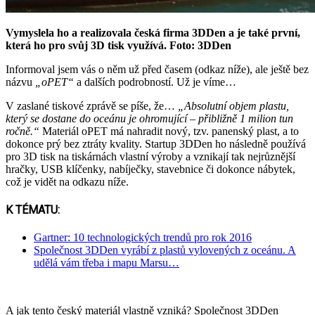
Vymyslela ho a realizovala česká firma 3DDen a je také první,
která ho pro svůj 3D tisk využívá. Foto: 3DDen
Informoval jsem vás o něm už před časem (odkaz níže), ale ještě bez
názvu
„oPET“
a dalších podrobností. Už je víme…
V zaslané tiskové zprávě se píše, že…
„Absolutní objem plastu,
který se dostane do oceánu je ohromující – přibližně 1 milion tun
ročně.“
Materiál oPET má nahradit nový, tzv. panenský plast, a to
dokonce prý bez ztráty kvality. Startup 3DDen ho následně používá
pro 3D tisk na tiskárnách vlastní výroby a vznikají tak nejrůznější
hračky, USB klíčenky, nabíječky, stavebnice či dokonce nábytek,
což je vidět na odkazu níže.
K TÉMATU:
Gartner: 10 technologických trendů pro rok 2016
Společnost 3DDen vyrábí z plastů vylovených z oceánu. A
udělá vám třeba i mapu Marsu…
A jak tento český materiál vlastně vzniká? Společnost 3DDen