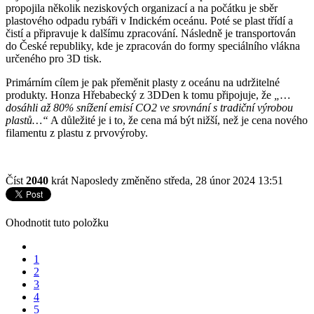
propojila několik neziskových organizací a na počátku je sběr
plastového odpadu rybáři v Indickém oceánu. Poté se plast třídí a
čistí a připravuje k dalšímu zpracování. Následně je transportován
do České republiky, kde je zpracován do formy speciálního vlákna
určeného pro 3D tisk.
Primárním cílem je pak přeměnit plasty z oceánu na udržitelné
produkty. Honza Hřebabecký z 3DDen k tomu připojuje, že
„…
dosáhli až 80% snížení emisí CO2 ve srovnání s tradiční výrobou
plastů…“
A důležité je i to, že cena má být nižší, než je cena nového
filamentu z plastu z prvovýroby.
Číst
2040
krát
Naposledy změněno středa, 28 únor 2024 13:51
Ohodnotit tuto položku
1
2
3
4
5