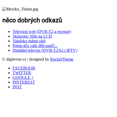
něco dobrých odkazů
Televizní web (DVB-T2 a recenze)
Skinzone: fólie na LCD
Valašsko máme rádi
Prima úča vaše děti naučí...
Digitální televize (DVB-T2/S2 i IPTV)
© digirevue.cz | designed by
RocketTheme
FACEBOOK
TWITTER
GOOGLE +
PINTEREST
INST