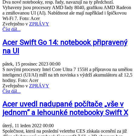
Dva nové notebooky, resp. řady, navazují na ty předchozí.
Vybaveny jsou procesory AMD řady 8040, grafikou AMD Radeon
a zmiňovanou UI (AI). Nabídnout ale mají například i špičkovou
Wi-Fi 7. Foto: Acer
Zveřejněno v
ZPRÁVY
Číst dál...
Acer Swift Go 14: notebook připravený
na UI
pátek, 15 prosinec 2023 00:00
S novými procesory Intel Core Ultra 7 155H a přípravou na umělou
inteligenci (UI/AI) míří na trh novinka s výdrží akumulátoru až 12,5
hodiny. Foto: Acer
Zveřejněno v
ZPRÁVY
Číst dál...
Acer uvedl nadupané počítače „vše v
jednom“ a lehounké notebooky Swift X
úterý, 11 leden 2022 00:00
Společnost, která na poslední veletrhu CES získala ocenění za již