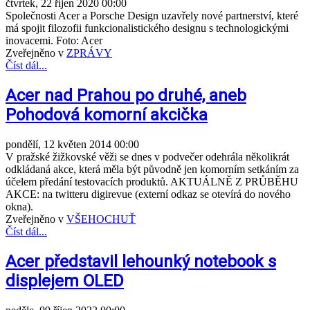
čtvrtek, 22 říjen 2020 00:00
Společnosti Acer a Porsche Design uzavřely nové partnerství, které
má spojit filozofii funkcionalistického designu s technologickými
inovacemi. Foto: Acer
Zveřejněno v
ZPRÁVY
Číst dál...
Acer nad Prahou po druhé, aneb
Pohodová komorní akcička
pondělí, 12 květen 2014 00:00
V pražské žižkovské věži se dnes v podvečer odehrála několikrát
odkládaná akce, která měla být původně jen komorním setkáním za
účelem předání testovacích produktů. AKTUÁLNĚ Z PRŮBĚHU
AKCE: na twitteru digirevue (externí odkaz se otevírá do nového
okna).
Zveřejněno v
VŠEHOCHUŤ
Číst dál...
Acer představil lehounký notebook s
displejem OLED