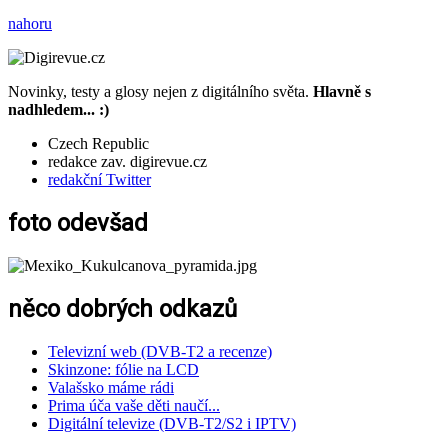
nahoru
Novinky, testy a glosy nejen z digitálního světa.
Hlavně s
nadhledem... :)
Czech Republic
redakce zav. digirevue.cz
redakční Twitter
foto odevšad
něco dobrých odkazů
Televizní web (DVB-T2 a recenze)
Skinzone: fólie na LCD
Valašsko máme rádi
Prima úča vaše děti naučí...
Digitální televize (DVB-T2/S2 i IPTV)