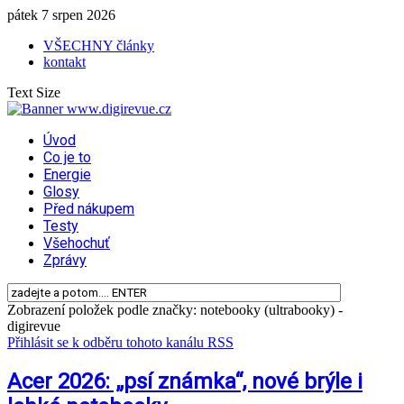
pátek 7 srpen 2026
VŠECHNY články
kontakt
Text Size
Úvod
Co je to
Energie
Glosy
Před nákupem
Testy
Všehochuť
Zprávy
Zobrazení položek podle značky: notebooky (ultrabooky) -
digirevue
Přihlásit se k odběru tohoto kanálu RSS
Acer 2026: „psí známka“, nové brýle i