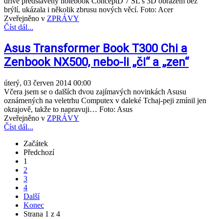
dříve představený notebook ConceptD 7 SL s 3D obrazem bez
brýlí, ukázala i několik zbrusu nových věcí. Foto: Acer
Zveřejněno v
ZPRÁVY
Číst dál...
Asus Transformer Book T300 Chi a
Zenbook NX500, nebo-li „či“ a „zen“
úterý, 03 červen 2014 00:00
Včera jsem se o dalších dvou zajímavých novinkách Asusu
oznámených na veletrhu Computex v daleké Tchaj-peji zmínil jen
okrajově, takže to napravuji… Foto: Asus
Zveřejněno v
ZPRÁVY
Číst dál...
Začátek
Předchozí
1
2
3
4
Další
Konec
Strana 1 z 4