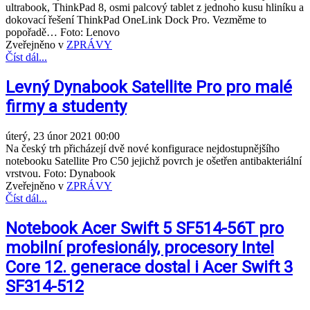
ultrabook, ThinkPad 8, osmi palcový tablet z jednoho kusu hliníku a
dokovací řešení ThinkPad OneLink Dock Pro. Vezměme to
popořadě… Foto: Lenovo
Zveřejněno v
ZPRÁVY
Číst dál...
Levný Dynabook Satellite Pro pro malé
firmy a studenty
úterý, 23 únor 2021 00:00
Na český trh přicházejí dvě nové konfigurace nejdostupnějšího
notebooku Satellite Pro C50 jejichž povrch je ošetřen antibakteriální
vrstvou. Foto: Dynabook
Zveřejněno v
ZPRÁVY
Číst dál...
Notebook Acer Swift 5 SF514-56T pro
mobilní profesionály, procesory Intel
Core 12. generace dostal i Acer Swift 3
SF314-512