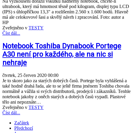
Na vyzkoušení dorazil vskutku nádherný notebook, chcete-li
ultrabook, který má hmotnost těsně pod kilogram, displej typu LCD
(IPS) s úhlopříčkou 13,3" a rozlišením 2.560 x 1.600 bodů. Hlavně
má ale celokovové šasi a skvělý návrh i zpracování. Foto: autor a
HP
Zveřejněno v
TESTY
Číst dál...
Notebook Toshiba Dynabook Portege
A30 není pro každého, ale na nic si
nehraje
čtvrtek, 25 červen 2020 00:00
Je to skoro jako za starých dobrých časů. Portege byla vyhlášená a
také hodně drahá řada, ale to se ještě firma jménem Toshiba chovala
normálně a vážila si svých distributorů, prodejců i zákazníků. Tenhle
notebook jakoby z oněch starých a dobrých časů vypadl. Plastové
tělo ani nepoznáte…
Zveřejněno v
TESTY
Číst dál...
Začátek
Předchozí