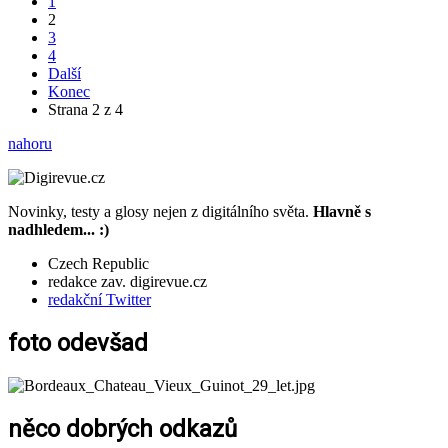
1
2
3
4
Další
Konec
Strana 2 z 4
nahoru
Novinky, testy a glosy nejen z digitálního světa.
Hlavně s
nadhledem... :)
Czech Republic
redakce zav. digirevue.cz
redakční Twitter
foto odevšad
něco dobrých odkazů