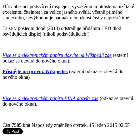
Díky absenci podsvícení displeje a vysokému kontrastu nabízí také
excelentní čitelnost i za velice jasného světla, včetně přímého
slunečního, nevýhodou je naopak nemožnost číst v naprosté tmě.
Ta se v poslední době (2013) odstraňuje přidáním LED diod
osvětlujících displej (nikoli podsvětlujících!).
Více se o elektronickém papíru dozvíte na Wikipedii zde
(externí
odkaz se otevírá do nového okna).
Přispějte na provoz Wikipedie.
(externí odkaz se otevírá do
nového okna)
Více se o elektronickém papíru FINA dozvíte zde
(odkaz se otevírá
do nového okna).
Číst
7585
krát
Naposledy změněno čtvrtek, 15 leden 2015 02:55