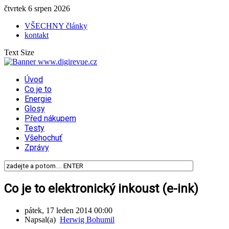
čtvrtek 6 srpen 2026
VŠECHNY články
kontakt
Text Size
Úvod
Co je to
Energie
Glosy
Před nákupem
Testy
Všehochuť
Zprávy
Co je to elektronický inkoust (e-ink)
pátek, 17 leden 2014 00:00
Napsal(a)
Herwig Bohumil