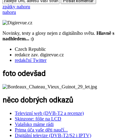
zpátky nahoru
nahoru
Novinky, testy a glosy nejen z digitálního světa.
Hlavně s
nadhledem... :)
Czech Republic
redakce zav. digirevue.cz
redakční Twitter
foto odevšad
něco dobrých odkazů
Televizní web (DVB-T2 a recenze)
Skinzone: fólie na LCD
Valašsko máme rádi
Prima úča vaše děti naučí...
Digitální televize (DVB-T2/S2 i IPTV)