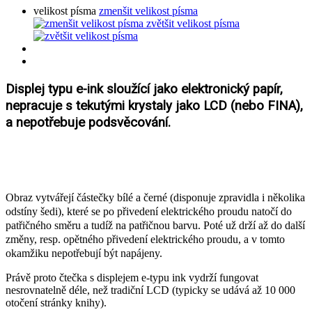
velikost písma
zmenšit velikost písma
zvětšit velikost písma
Displej typu e-ink sloužící jako elektronický papír,
nepracuje s tekutými krystaly jako LCD (nebo FINA),
a nepotřebuje podsvěcování.
Obraz vytvářejí částečky bílé a černé (disponuje zpravidla i několika
odstíny šedi), které se po přivedení elektrického proudu natočí do
patřičného směru a tudíž na patřičnou barvu. Poté už drží až do další
změny, resp. opětného přivedení elektrického proudu, a v tomto
okamžiku nepotřebují být napájeny.
Právě proto čtečka s displejem e-typu ink vydrží fungovat
nesrovnatelně déle, než tradiční LCD (typicky se udává až 10 000
otočení stránky knihy).