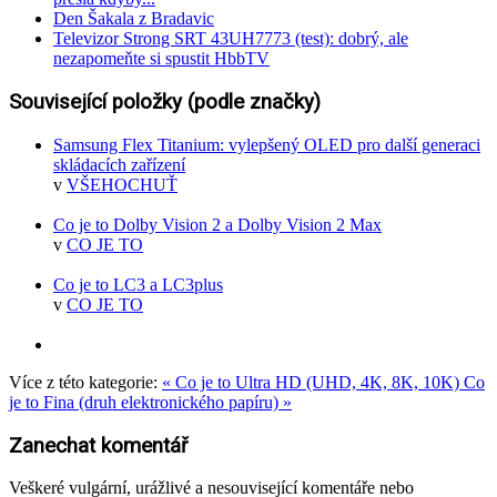
Den Šakala z Bradavic
Televizor Strong SRT 43UH7773 (test): dobrý, ale
nezapomeňte si spustit HbbTV
Související položky (podle značky)
Samsung Flex Titanium: vylepšený OLED pro další generaci
skládacích zařízení
v
VŠEHOCHUŤ
Co je to Dolby Vision 2 a Dolby Vision 2 Max
v
CO JE TO
Co je to LC3 a LC3plus
v
CO JE TO
Více z této kategorie:
« Co je to Ultra HD (UHD, 4K, 8K, 10K)
Co
je to Fina (druh elektronického papíru) »
Zanechat komentář
Veškeré vulgární, urážlivé a nesouvisející komentáře nebo