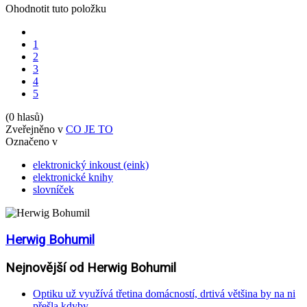
Ohodnotit tuto položku
1
2
3
4
5
(0 hlasů)
Zveřejněno v
CO JE TO
Označeno v
elektronický inkoust (eink)
elektronické knihy
slovníček
Herwig Bohumil
Nejnovější od Herwig Bohumil
Optiku už využívá třetina domácností, drtivá většina by na ni
přešla kdyby...