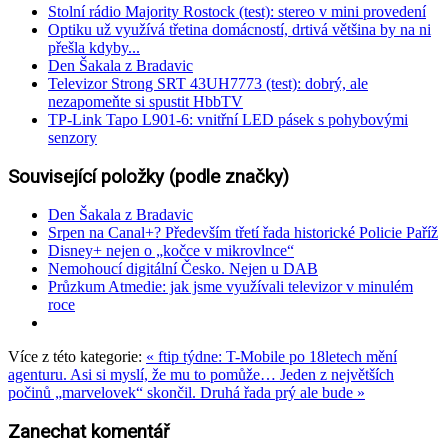
Stolní rádio Majority Rostock (test): stereo v mini provedení
Optiku už využívá třetina domácností, drtivá většina by na ni
přešla kdyby...
Den Šakala z Bradavic
Televizor Strong SRT 43UH7773 (test): dobrý, ale
nezapomeňte si spustit HbbTV
TP-Link Tapo L901-6: vnitřní LED pásek s pohybovými
senzory
Související položky (podle značky)
Den Šakala z Bradavic
Srpen na Canal+? Především třetí řada historické Policie Paříž
Disney+ nejen o „kočce v mikrovlnce“
Nemohoucí digitální Česko. Nejen u DAB
Průzkum Atmedie: jak jsme využívali televizor v minulém
roce
Více z této kategorie:
« ftip týdne: T-Mobile po 18letech mění
agenturu. Asi si myslí, že mu to pomůže…
Jeden z největších
počinů „marvelovek“ skončil. Druhá řada prý ale bude »
Zanechat komentář