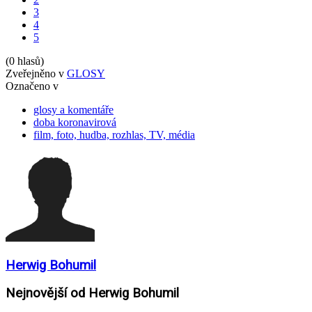
3
4
5
(0 hlasů)
Zveřejněno v
GLOSY
Označeno v
glosy a komentáře
doba koronavirová
film, foto, hudba, rozhlas, TV, média
Herwig Bohumil
Nejnovější od Herwig Bohumil