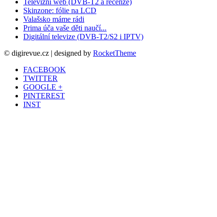
Televizní web (DVB-T2 a recenze)
Skinzone: fólie na LCD
Valašsko máme rádi
Prima úča vaše děti naučí...
Digitální televize (DVB-T2/S2 i IPTV)
© digirevue.cz | designed by
RocketTheme
FACEBOOK
TWITTER
GOOGLE +
PINTEREST
INST