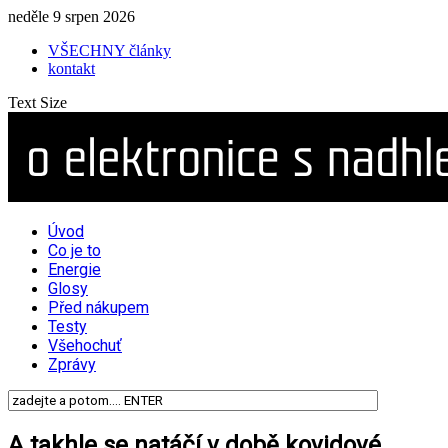
neděle 9 srpen 2026
VŠECHNY články
kontakt
Text Size
Úvod
Co je to
Energie
Glosy
Před nákupem
Testy
Všehochuť
Zprávy
A takhle se natáčí v době kovidové…