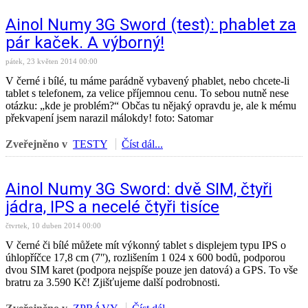
Ainol Numy 3G Sword (test): phablet za
pár kaček. A výborný!
pátek, 23 květen 2014 00:00
V černé i bílé, tu máme parádně vybavený phablet, nebo chcete-li
tablet s telefonem, za velice příjemnou cenu. To sebou nutně nese
otázku: „kde je problém?“ Občas tu nějaký opravdu je, ale k mému
překvapení jsem narazil málokdy! foto: Satomar
Zveřejněno v
TESTY
Číst dál...
Ainol Numy 3G Sword: dvě SIM, čtyři
jádra, IPS a necelé čtyři tisíce
čtvrtek, 10 duben 2014 00:00
V černé či bílé můžete mít výkonný tablet s displejem typu IPS o
úhlopříčce 17,8 cm (7ʺ), rozlišením 1 024 x 600 bodů, podporou
dvou SIM karet (podpora nejspíše pouze jen datová) a GPS. To vše
bratru za 3.590 Kč! Zjišťujeme další podrobnosti.