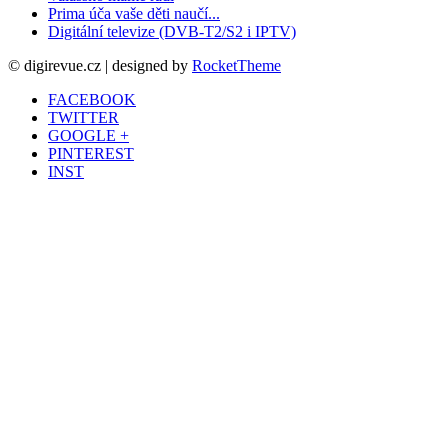
Prima úča vaše děti naučí...
Digitální televize (DVB-T2/S2 i IPTV)
© digirevue.cz | designed by
RocketTheme
FACEBOOK
TWITTER
GOOGLE +
PINTEREST
INST