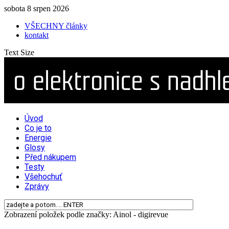
sobota 8 srpen 2026
VŠECHNY články
kontakt
Text Size
Úvod
Co je to
Energie
Glosy
Před nákupem
Testy
Všehochuť
Zprávy
Zobrazení položek podle značky: Ainol - digirevue