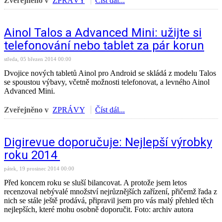
Zveřejněno v
ZPRÁVY
Číst dál...
Ainol Talos a Advanced Mini: užijte si
telefonování nebo tablet za pár korun
středa, 05 březen 2014 00:00
Dvojice nových tabletů Ainol pro Android se skládá z modelu Talos
se spoustou výbavy, včetně možnosti telefonovat, a levného Ainol
Advanced Mini.
Zveřejněno v
ZPRÁVY
Číst dál...
Digirevue doporučuje: Nejlepší výrobky
roku 2014
pátek, 19 prosinec 2014 00:00
Před koncem roku se sluší bilancovat. A protože jsem letos
recenzoval nebývalé množství nejrůznějších zařízení, přičemž řada z
nich se stále ještě prodává, připravil jsem pro vás malý přehled těch
nejlepších, které mohu osobně doporučit. Foto: archiv autora