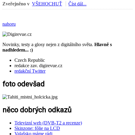
Zveřejněno v
VŠEHOCHUŤ
Číst dál...
nahoru
Novinky, testy a glosy nejen z digitálního světa.
Hlavně s
nadhledem... :)
Czech Republic
redakce zav. digirevue.cz
redakční Twitter
foto odevšad
něco dobrých odkazů
Televizní web (DVB-T2 a recenze)
Skinzone: fólie na LCD
Valašsko máme rádi