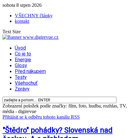
sobota 8 srpen 2026
VŠECHNY články
kontakt
Text Size
Úvod
Co je to
Energie
Glosy
Před nákupem
Testy
Všehochuť
Zprávy
Zobrazení položek podle značky: film, foto, hudba, rozhlas, TV,
média - digirevue
Přihlásit se k odběru tohoto kanálu RSS
"Štědro" pohádky? Slovenská nad