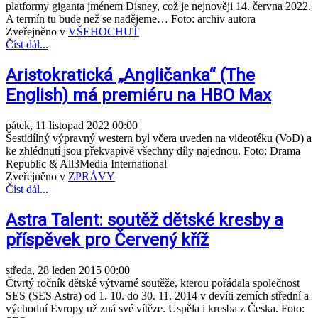
platformy giganta jménem Disney, což je nejnověji 14. června 2022.
A termín tu bude než se nadějeme… Foto: archiv autora
Zveřejněno v
VŠEHOCHUŤ
Číst dál...
Aristokratická „Angličanka“ (The
English) má premiéru na HBO Max
pátek, 11 listopad 2022 00:00
Šestidílný výpravný western byl včera uveden na videotéku (VoD) a
ke zhlédnutí jsou překvapivě všechny díly najednou. Foto: Drama
Republic & All3Media International
Zveřejněno v
ZPRÁVY
Číst dál...
Astra Talent: soutěž dětské kresby a
příspěvek pro Červený kříž
středa, 28 leden 2015 00:00
Čtvrtý ročník dětské výtvarné soutěže, kterou pořádala společnost
SES (SES Astra) od 1. 10. do 30. 11. 2014 v devíti zemích střední a
východní Evropy už zná své vítěze. Uspěla i kresba z Česka. Foto: