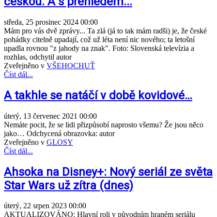
českou. A s přehledem...
středa, 25 prosinec 2024 00:00
Mám pro vás dvě zprávy... Ta zlá (já to tak mám radši) je, že české
pohádky citelně upadají, což už léta není nic nového; ta letošní
upadla rovnou "z jahody na znak". Foto: Slovenská televízia a
rozhlas, odchytil autor
Zveřejněno v
VŠEHOCHUŤ
Číst dál...
A takhle se natáčí v době kovidové…
úterý, 13 červenec 2021 00:00
Nemáte pocit, že se lidi přizpůsobí naprosto všemu? Že jsou něco
jako… Odchycená obrazovka: autor
Zveřejněno v
GLOSY
Číst dál...
Ahsoka na Disney+: Nový seriál ze světa
Star Wars už zítra (dnes)
úterý, 22 srpen 2023 00:00
AKTUALIZOVÁNO: Hlavní roli v původním hraném seriálu