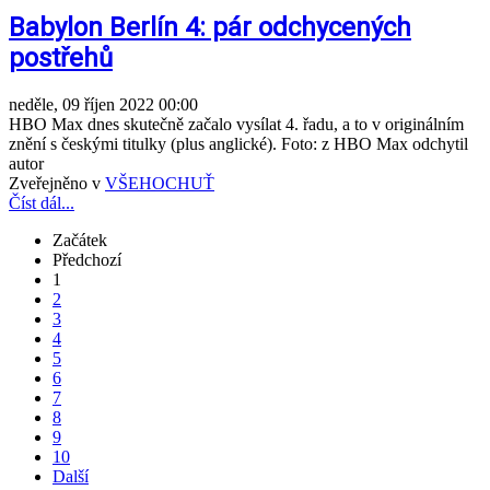
Babylon Berlín 4: pár odchycených
postřehů
neděle, 09 říjen 2022 00:00
HBO Max dnes skutečně začalo vysílat 4. řadu, a to v originálním
znění s českými titulky (plus anglické). Foto: z HBO Max odchytil
autor
Zveřejněno v
VŠEHOCHUŤ
Číst dál...
Začátek
Předchozí
1
2
3
4
5
6
7
8
9
10
Další