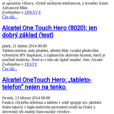
se spoustou výbavy, včetně možnosti telefonovat, a levného Ainol
Advanced Mini.
Zveřejněno v
ZPRÁVY
Číst dál...
Alcatel One Touch Hero (8020): jen
dobrý základ (test)
pátek, 11 duben 2014 00:00
Tableto-telefon, tedy phablet, střední třídy vyniká především
výborným IPS displejem, a zajímavým aktivním krytem, který je
součástí dodávky. Není to s ním ale úplně snadné. foto: Alcatel
Zveřejněno v
TESTY
Číst dál...
Alcatel OneTouch Hero: „tableto-
telefon“ nejen na tenko
čtvrtek, 13 březen 2014 00:00
Funkce chytrého telefonu a tabletu v sobě spojuje tzv. phoblet.
Jeden takový v high-endovém provedení uvádí na český a
slovenský trh známý francouzský výrobce.