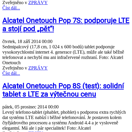
Zveřejněno v
ZPRÁVY
Číst dál...
Alcatel Onetouch Pop 7S: podporuje LTE
a stojí pod „pět“!
čtvrtek, 18 září 2014 00:00
Sedmipalcový (17,8 cm, 1 024 x 600 bodů) tablet podporuje
vysokorychlostní internet 4. generace (LTE), může ale také běžně
telefonovat a nechybí mu ani infračervené rozhraní. Foto: Alcatel
Onetouch
Zveřejněno v
ZPRÁVY
Číst dál...
Alcatel Onetouch Pop 8S (test): solidní
tablet s LTE za výtečnou cenu
pátek, 05 prosinec 2014 00:00
Levný telefono-tablet (phablet, phoblet) s podporou extra rychlých
dat systému LTE nabízí i běžné telefonování. Je postaven kolem
čtyřjádrového procesoru a systému Android 4.4 a je vysloveně
elegantní. Má ale i pár specialitek! Foto: Alcatel