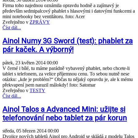
Firma toho najednou oznámila opravdu hodně a zajímavý je
především sedmipalcový phablet s hlasovými i datovými funkcemi a
mini notebooky bez ventilátoru. foto: Acer
Zveřejněno v
ZPRÁVY
Číst dál...
Ainol Numy 3G Sword (test): phablet za
pár kaček. A výborný!
pátek, 23 květen 2014 00:00
V černé i bílé, tu máme parádně vybavený phablet, nebo chcete-li
tablet s telefonem, za velice příjemnou cenu. To sebou nutně nese
otázku: „kde je problém?“ Občas tu nějaký opravdu je, ale k mému
překvapení jsem narazil málokdy! foto: Satomar
Zveřejněno v
TESTY
Číst dál...
Ainol Talos a Advanced Mini: užijte si
telefonování nebo tablet za pár korun
středa, 05 březen 2014 00:00
Dvojice nových tabletů Ainol pro Android se skládá z modelu Talos