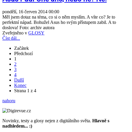
pondělí, 16 červen 2014 00:00
Měl jsem dotaz na téma, co si o něm myslím. A víte co? Je to
perfektní nápad. Bohužel Asus ho svým přístupem zabil. A to
doslova! Foto: archiv autora
Zveřejněno v
GLOSY
Číst dál...
Začátek
Předchozí
1
2
3
4
Další
Konec
Strana 1 z 4
nahoru
Novinky, testy a glosy nejen z digitálního světa.
Hlavně s
nadhledem... :)