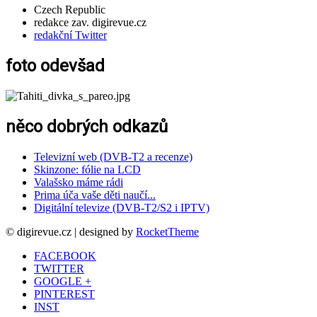
Czech Republic
redakce zav. digirevue.cz
redakční Twitter
foto odevšad
něco dobrých odkazů
Televizní web (DVB-T2 a recenze)
Skinzone: fólie na LCD
Valašsko máme rádi
Prima úča vaše děti naučí...
Digitální televize (DVB-T2/S2 i IPTV)
© digirevue.cz | designed by
RocketTheme
FACEBOOK
TWITTER
GOOGLE +
PINTEREST
INST