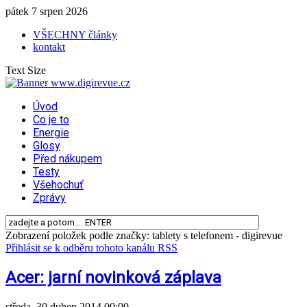
pátek 7 srpen 2026
VŠECHNY články
kontakt
Text Size
Úvod
Co je to
Energie
Glosy
Před nákupem
Testy
Všehochuť
Zprávy
Zobrazení položek podle značky: tablety s telefonem - digirevue
Přihlásit se k odběru tohoto kanálu RSS
Acer: jarní novinková záplava
středa, 30 duben 2014 00:00