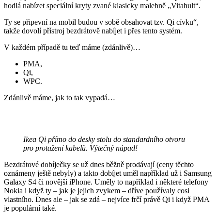
hodlá nabízet speciální kryty zvané klasicky malebně „Vitahult“.
Ty se připevní na mobil budou v sobě obsahovat tzv. Qi cívku“,
takže dovolí přístroj bezdrátově nabíjet i přes tento systém.
V každém případě tu teď máme (zdánlivě)…
PMA,
Qi,
WPC.
Zdánlivě máme, jak to tak vypadá…
Ikea Qi přímo do desky stolu do standardního otvoru
pro protažení kabelů. Výtečný nápad!
Bezdrátové dobíječky se už dnes běžně prodávají (ceny těchto
oznámeny ještě nebyly) a takto dobíjet uměl například už i Samsung
Galaxy S4 či novější iPhone. Uměly to například i některé telefony
Nokia i když ty – jak je jejich zvykem – dříve používaly cosi
vlastního. Dnes ale – jak se zdá – nejvíce frčí právě Qi i když PMA
je populární také.