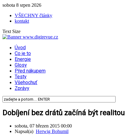
sobota 8 srpen 2026
VŠECHNY články
kontakt
Text Size
Úvod
Co je to
Energie
Glosy
Před nákupem
Testy
Všehochuť
Zprávy
Dobíjení bez drátů začíná být realitou
sobota, 07 březen 2015 00:00
Napsal(a)
Herwig Bohumil