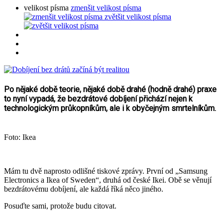
velikost písma
zmenšit velikost písma
zvětšit velikost písma
Po nějaké době teorie, nějaké době drahé (hodně drahé) praxe
to nyní vypadá, že bezdrátové dobíjení přichází nejen k
technologickým průkopníkům, ale i k obyčejným smrtelníkům.
Foto: Ikea
Mám tu dvě naprosto odlišné tiskové zprávy. První od „Samsung
Electronics a Ikea of Sweden“, druhá od české Ikei. Obě se věnují
bezdrátovému dobíjení, ale každá říká něco jiného.
Posuďte sami, protože budu citovat.