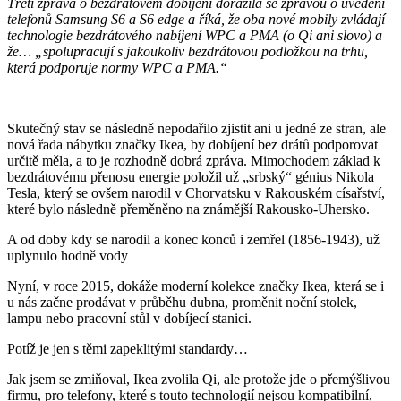
Třetí zpráva o bezdrátovém dobíjení dorazila se zprávou o uvedení
telefonů Samsung S6 a S6 edge a říká, že oba nové mobily zvládají
technologie bezdrátového nabíjení WPC a PMA (o Qi ani slovo) a
že… „spolupracují s jakoukoliv bezdrátovou podložkou na trhu,
která podporuje normy WPC a PMA.“
Skutečný stav se následně nepodařilo zjistit ani u jedné ze stran, ale
nová řada nábytku značky Ikea, by dobíjení bez drátů podporovat
určitě měla, a to je rozhodně dobrá zpráva. Mimochodem základ k
bezdrátovému přenosu energie položil už „srbský“ génius Nikola
Tesla, který se ovšem narodil v Chorvatsku v Rakouském císařství,
které bylo následně přeměněno na známější Rakousko-Uhersko.
A od doby kdy se narodil a konec konců i zemřel (1856-1943), už
uplynulo hodně vody
Nyní, v roce 2015, dokáže moderní kolekce značky Ikea, která se i
u nás začne prodávat v průběhu dubna, proměnit noční stolek,
lampu nebo pracovní stůl v dobíjecí stanici.
Potíž je jen s těmi zapeklitými standardy…
Jak jsem se zmiňoval, Ikea zvolila Qi, ale protože jde o přemýšlivou
firmu, pro telefony, které s touto technologií nejsou kompatibilní,