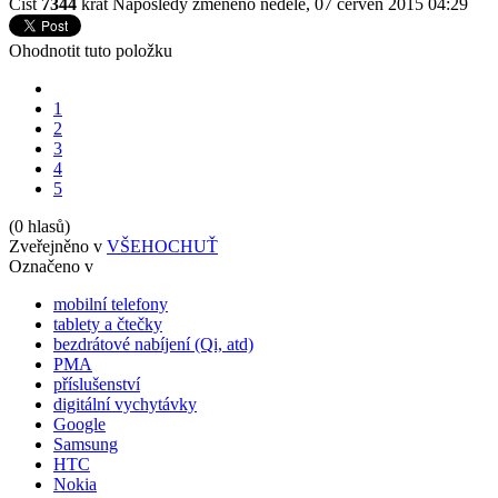
Číst
7344
krát
Naposledy změněno neděle, 07 červen 2015 04:29
Ohodnotit tuto položku
1
2
3
4
5
(0 hlasů)
Zveřejněno v
VŠEHOCHUŤ
Označeno v
mobilní telefony
tablety a čtečky
bezdrátové nabíjení (Qi, atd)
PMA
příslušenství
digitální vychytávky
Google
Samsung
HTC
Nokia