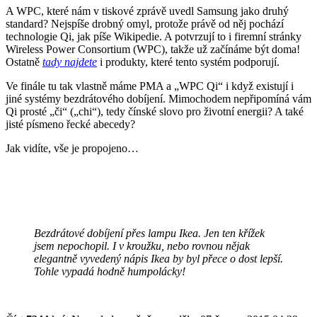
A WPC, které nám v tiskové zprávě uvedl Samsung jako druhý
standard? Nejspíše drobný omyl, protože právě od něj pochází
technologie Qi, jak píše Wikipedie. A potvrzují to i firemní stránky
Wireless Power Consortium (WPC), takže už začínáme být doma!
Ostatně
tady najdete
i produkty, které tento systém podporují.
Ve finále tu tak vlastně máme PMA a „WPC Qi“ i když existují i
jiné systémy bezdrátového dobíjení. Mimochodem nepřipomíná vám
Qi prosté „či“ („chi“), tedy čínské slovo pro životní energii? A také
jisté písmeno řecké abecedy?
Jak vidíte, vše je propojeno…
Bezdrátové dobíjení přes lampu Ikea. Jen ten křížek
jsem nepochopil. I v kroužku, nebo rovnou nějak
elegantně vyvedený nápis Ikea by byl přece o dost lepší.
Tohle vypadá hodně humpolácky!