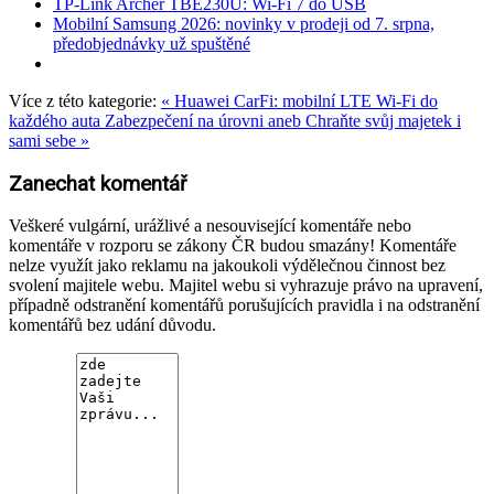
TP-Link Archer TBE230U: Wi-Fi 7 do USB
Mobilní Samsung 2026: novinky v prodeji od 7. srpna,
předobjednávky už spuštěné
Více z této kategorie:
« Huawei CarFi: mobilní LTE Wi-Fi do
každého auta
Zabezpečení na úrovni aneb Chraňte svůj majetek i
sami sebe »
Zanechat komentář
Veškeré vulgární, urážlivé a nesouvisející komentáře nebo
komentáře v rozporu se zákony ČR budou smazány! Komentáře
nelze využít jako reklamu na jakoukoli výdělečnou činnost bez
svolení majitele webu. Majitel webu si vyhrazuje právo na upravení,
případně odstranění komentářů porušujících pravidla i na odstranění
komentářů bez udání důvodu.