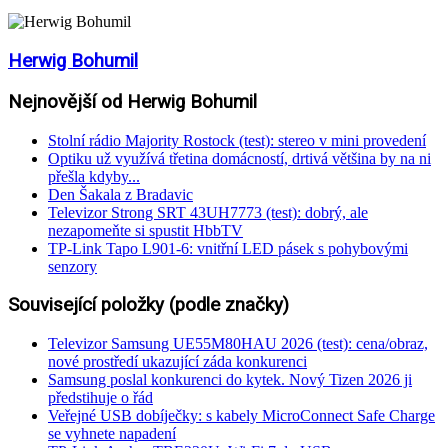
Herwig Bohumil
Nejnovější od Herwig Bohumil
Stolní rádio Majority Rostock (test): stereo v mini provedení
Optiku už využívá třetina domácností, drtivá většina by na ni
přešla kdyby...
Den Šakala z Bradavic
Televizor Strong SRT 43UH7773 (test): dobrý, ale
nezapomeňte si spustit HbbTV
TP-Link Tapo L901-6: vnitřní LED pásek s pohybovými
senzory
Související položky (podle značky)
Televizor Samsung UE55M80HAU 2026 (test): cena/obraz,
nové prostředí ukazující záda konkurenci
Samsung poslal konkurenci do kytek. Nový Tizen 2026 ji
předstihuje o řád
Veřejné USB dobíječky: s kabely MicroConnect Safe Charge
se vyhnete napadení