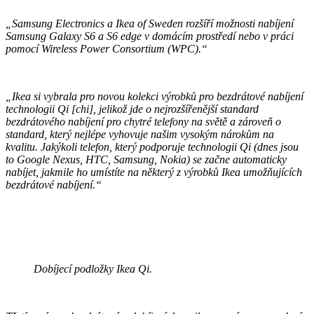
„Samsung Electronics a Ikea of Sweden rozšíří možnosti nabíjení
Samsung Galaxy S6 a S6 edge v domácím prostředí nebo v práci
pomocí Wireless Power Consortium (WPC).“
„Ikea si vybrala pro novou kolekci výrobků pro bezdrátové nabíjení
technologii Qi [chi], jelikož jde o nejrozšířenější standard
bezdrátového nabíjení pro chytré telefony na světě a zároveň o
standard, který nejlépe vyhovuje našim vysokým nárokům na
kvalitu. Jakýkoli telefon, který podporuje technologii Qi (dnes jsou
to Google Nexus, HTC, Samsung, Nokia) se začne automaticky
nabíjet, jakmile ho umístíte na některý z výrobků Ikea umožňujících
bezdrátové nabíjení.“
Dobíjecí podložky Ikea Qi.