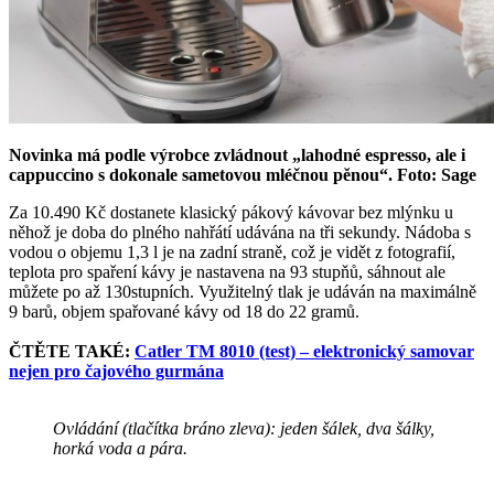
Novinka má podle výrobce zvládnout „lahodné espresso, ale i
cappuccino s dokonale sametovou mléčnou pěnou“. Foto: Sage
Za 10.490 Kč dostanete klasický pákový kávovar bez mlýnku u
něhož je doba do plného nahřátí udávána na tři sekundy. Nádoba s
vodou o objemu 1,3 l je na zadní straně, což je vidět z fotografií,
teplota pro spaření kávy je nastavena na 93 stupňů, sáhnout ale
můžete po až 130stupních. Využitelný tlak je udáván na maximálně
9 barů, objem spařované kávy od 18 do 22 gramů.
ČTĚTE TAKÉ:
Catler TM 8010 (test) – elektronický samovar
nejen pro čajového gurmána
Ovládání (tlačítka bráno zleva): jeden šálek, dva šálky,
horká voda a pára.