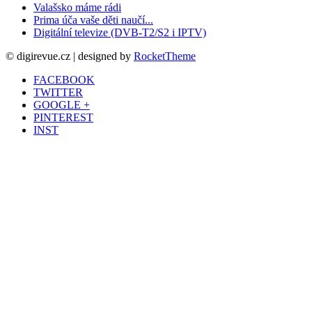
Valašsko máme rádi
Prima úča vaše děti naučí...
Digitální televize (DVB-T2/S2 i IPTV)
© digirevue.cz | designed by
RocketTheme
FACEBOOK
TWITTER
GOOGLE +
PINTEREST
INST