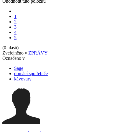
Ohodnotit tuto položku
1
2
3
4
5
(0 hlasů)
Zveřejněno v
ZPRÁVY
Označeno v
Sage
domácí spotřebiče
kávovary