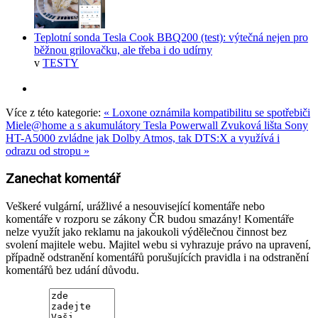
Teplotní sonda Tesla Cook BBQ200 (test): výtečná nejen pro
běžnou grilovačku, ale třeba i do udírny
v
TESTY
Více z této kategorie:
« Loxone oznámila kompatibilitu se spotřebiči
Miele@home a s akumulátory Tesla Powerwall
Zvuková lišta Sony
HT-A5000 zvládne jak Dolby Atmos, tak DTS:X a využívá i
odrazu od stropu »
Zanechat komentář
Veškeré vulgární, urážlivé a nesouvisející komentáře nebo
komentáře v rozporu se zákony ČR budou smazány! Komentáře
nelze využít jako reklamu na jakoukoli výdělečnou činnost bez
svolení majitele webu. Majitel webu si vyhrazuje právo na upravení,
případně odstranění komentářů porušujících pravidla i na odstranění
komentářů bez udání důvodu.