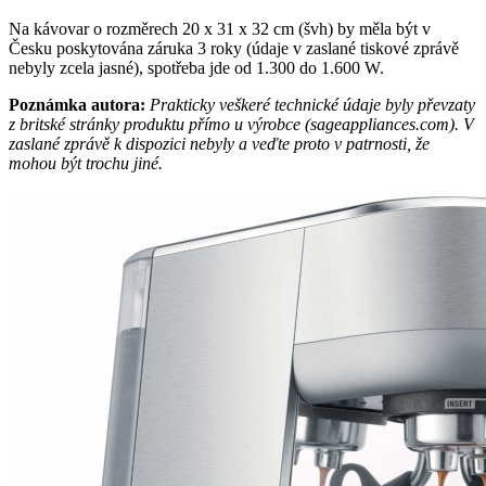
Na kávovar o rozměrech 20 x 31 x 32 cm (švh) by měla být v
Česku poskytována záruka 3 roky (údaje v zaslané tiskové zprávě
nebyly zcela jasné), spotřeba jde od 1.300 do 1.600 W.
Poznámka autora:
Prakticky veškeré technické údaje byly převzaty
z britské stránky produktu přímo u výrobce (sageappliances.com). V
zaslané zprávě k dispozici nebyly a veďte proto v patrnosti, že
mohou být trochu jiné.