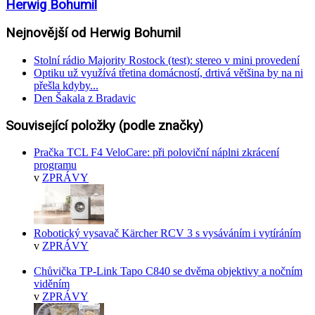
Herwig Bohumil
Nejnovější od Herwig Bohumil
Stolní rádio Majority Rostock (test): stereo v mini provedení
Optiku už využívá třetina domácností, drtivá většina by na ni
přešla kdyby...
Den Šakala z Bradavic
Související položky (podle značky)
Pračka TCL F4 VeloCare: při poloviční náplni zkrácení
programu
v
ZPRÁVY
Robotický vysavač Kärcher RCV 3 s vysáváním i vytíráním
v
ZPRÁVY
Chůvička TP-Link Tapo C840 se dvěma objektivy a nočním
viděním
v
ZPRÁVY