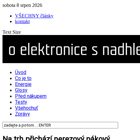
sobota 8 srpen 2026
VŠECHNY články
kontakt
Text Size
Úvod
Co je to
Energie
Glosy
Před nákupem
Testy
Všehochuť
Zprávy
Na trh přichází nerezový pákový