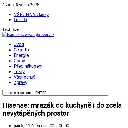
čtvrtek 6 srpen 2026
VŠECHNY články
kontakt
Text Size
Úvod
Co je to
Energie
Glosy
Před nákupem
Testy
Všehochuť
Zprávy
Hisense: mrazák do kuchyně i do zcela
nevytápěných prostor
pátek, 15 červenec 2022 00:00