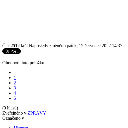
Číst
2512
krát
Naposledy změněno pátek, 15 červenec 2022 14:37
Ohodnotit tuto položku
1
2
3
4
5
(0 hlasů)
Zveřejněno v
ZPRÁVY
Označeno v
Hisense