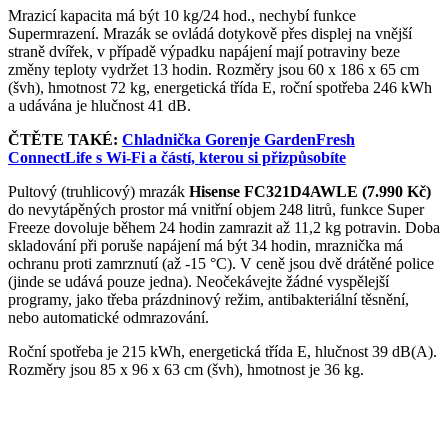
Mrazicí kapacita má být 10 kg/24 hod., nechybí funkce
Supermrazení. Mrazák se ovládá dotykově přes displej na vnější
straně dvířek, v případě výpadku napájení mají potraviny beze
změny teploty vydržet 13 hodin. Rozměry jsou 60 x 186 x 65 cm
(švh), hmotnost 72 kg, energetická třída E, roční spotřeba 246 kWh
a udávána je hlučnost 41 dB.
ČTĚTE TAKÉ:
Chladnička Gorenje GardenFresh
ConnectLife s Wi-Fi a částí, kterou si přizpůsobíte
Pultový (truhlicový) mrazák
Hisense FC321D4AWLE (7.990 Kč)
do nevytápěných prostor má vnitřní objem 248 litrů, funkce Super
Freeze dovoluje během 24 hodin zamrazit až 11,2 kg potravin. Doba
skladování při poruše napájení má být 34 hodin, mraznička má
ochranu proti zamrznutí (až -15 °C). V ceně jsou dvě drátěné police
(jinde se udává pouze jedna). Neočekávejte žádné vyspělejší
programy, jako třeba prázdninový režim, antibakteriální těsnění,
nebo automatické odmrazování.
Roční spotřeba je 215 kWh, energetická třída E, hlučnost 39 dB(A).
Rozměry jsou 85 x 96 x 63 cm (švh), hmotnost je 36 kg.