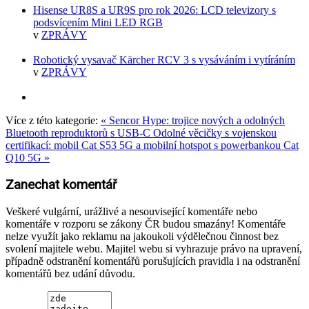
Hisense UR8S a UR9S pro rok 2026: LCD televizory s
podsvícením Mini LED RGB
v
ZPRÁVY
Robotický vysavač Kärcher RCV 3 s vysáváním i vytíráním
v
ZPRÁVY
Více z této kategorie:
« Sencor Hype: trojice nových a odolných
Bluetooth reproduktorů s USB-C
Odolné věcičky s vojenskou
certifikací: mobil Cat S53 5G a mobilní hotspot s powerbankou Cat
Q10 5G »
Zanechat komentář
Veškeré vulgární, urážlivé a nesouvisející komentáře nebo
komentáře v rozporu se zákony ČR budou smazány! Komentáře
nelze využít jako reklamu na jakoukoli výdělečnou činnost bez
svolení majitele webu. Majitel webu si vyhrazuje právo na upravení,
případně odstranění komentářů porušujících pravidla i na odstranění
komentářů bez udání důvodu.