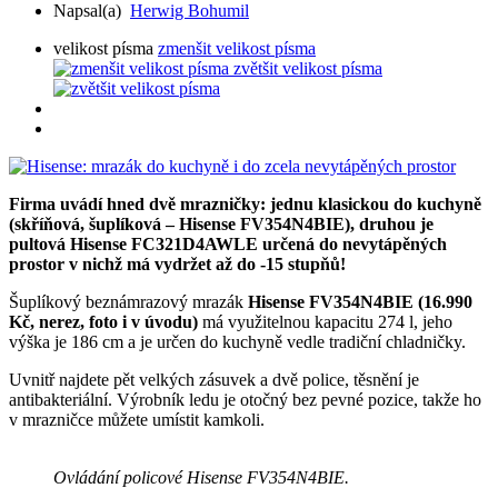
Napsal(a)
Herwig Bohumil
velikost písma
zmenšit velikost písma
zvětšit velikost písma
Firma uvádí hned dvě mrazničky: jednu klasickou do kuchyně
(skříňová, šuplíková – Hisense FV354N4BIE), druhou je
pultová Hisense FC321D4AWLE určená do nevytápěných
prostor v nichž má vydržet až do -15 stupňů!
Šuplíkový beznámrazový mrazák
Hisense FV354N4BIE (16.990
Kč, nerez, foto i v úvodu)
má využitelnou kapacitu 274 l, jeho
výška je 186 cm a je určen do kuchyně vedle tradiční chladničky.
Uvnitř najdete pět velkých zásuvek a dvě police, těsnění je
antibakteriální. Výrobník ledu je otočný bez pevné pozice, takže ho
v mrazničce můžete umístit kamkoli.
Ovládání policové Hisense FV354N4BIE.