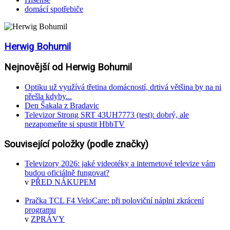
domácí spotřebiče
Herwig Bohumil
Nejnovější od Herwig Bohumil
Optiku už využívá třetina domácností, drtivá většina by na ni
přešla kdyby...
Den Šakala z Bradavic
Televizor Strong SRT 43UH7773 (test): dobrý, ale
nezapomeňte si spustit HbbTV
Související položky (podle značky)
Televizory 2026: jaké videotéky a internetové televize vám
budou oficiálně fungovat?
v
PŘED NÁKUPEM
Pračka TCL F4 VeloCare: při poloviční náplni zkrácení
programu
v
ZPRÁVY