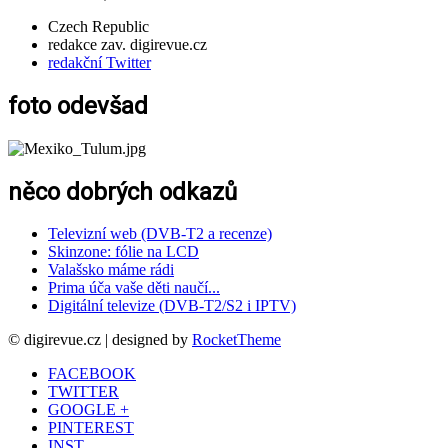
Czech Republic
redakce zav. digirevue.cz
redakční Twitter
foto odevšad
něco dobrých odkazů
Televizní web (DVB-T2 a recenze)
Skinzone: fólie na LCD
Valašsko máme rádi
Prima úča vaše děti naučí...
Digitální televize (DVB-T2/S2 i IPTV)
© digirevue.cz | designed by
RocketTheme
FACEBOOK
TWITTER
GOOGLE +
PINTEREST
INST