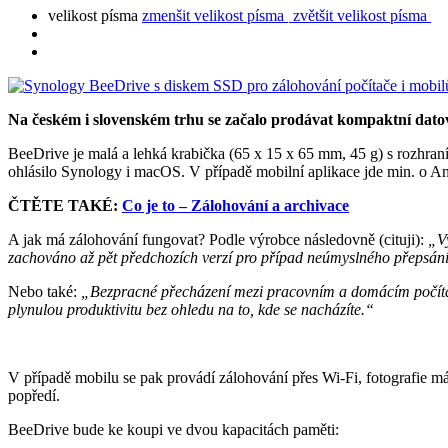
velikost písma
zmenšit velikost písma
zvětšit velikost písma
Na českém i slovenském trhu se začalo prodávat kompaktní datové
BeeDrive je malá a lehká krabička (65 x 15 x 65 mm, 45 g) s rozhra
ohlásilo Synology i macOS. V případě mobilní aplikace jde min. o A
ČTĚTE TAKÉ:
Co je to – Zálohování a archivace
A jak má zálohování fungovat? Podle výrobce následovně (cituji):
„Vy
zachováno až pět předchozích verzí pro případ neúmyslného přepsán
Nebo také:
„Bezpracné přecházení mezi pracovním a domácím počítačem
plynulou produktivitu bez ohledu na to, kde se nacházíte.“
V případě mobilu se pak provádí zálohování přes Wi-Fi, fotografie m
popředí.
BeeDrive bude ke koupi ve dvou kapacitách paměti: