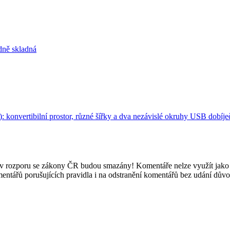
odně skladná
 konvertibilní prostor, různé šířky a dva nezávislé okruhy
USB dobíječ
e v rozporu se zákony ČR budou smazány! Komentáře nelze využít jako 
mentářů porušujících pravidla i na odstranění komentářů bez udání dův