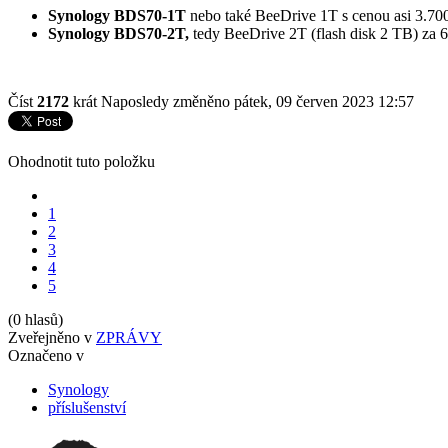
Synology BDS70-1T
nebo také BeeDrive 1T s cenou asi 3.700
Synology BDS70-2T,
tedy BeeDrive 2T (flash disk 2 TB) za 
Číst
2172
krát
Naposledy změněno pátek, 09 červen 2023 12:57
Ohodnotit tuto položku
1
2
3
4
5
(0 hlasů)
Zveřejněno v
ZPRÁVY
Označeno v
Synology
příslušenství