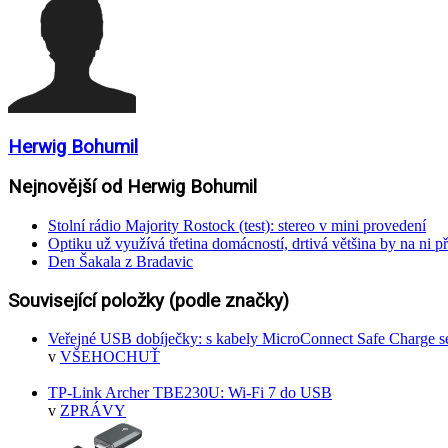
Herwig Bohumil
Nejnovější od Herwig Bohumil
Stolní rádio Majority Rostock (test): stereo v mini provedení
Optiku už využívá třetina domácností, drtivá většina by na ni př
Den Šakala z Bradavic
Související položky (podle značky)
Veřejné USB dobíječky: s kabely MicroConnect Safe Charge s
v
VŠEHOCHUŤ
TP-Link Archer TBE230U: Wi-Fi 7 do USB
v
ZPRÁVY