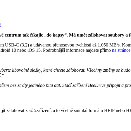
 centrum tak říkajíc „do kapsy“. Má umět zálohovat soubory a foto
ním USB-C (3.2) a udávanou přenosovou rychlostí až 1.050 MB/s. Kompa
ndroid 10 nebo iOS 15. Podrobnější informace najdete přímo
na stránce
berte libovolné složky, které chcete zálohovat. Všechny změny se budo
í.“
 bez ztráty jediného bitu dat. Stačí zařízení BeeDrive připojit a prov
á jít zálohovat z až 5zařízení, a to včetně snímků formátu HEIF nebo