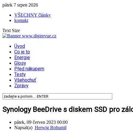
pátek 7 srpen 2026
VŠECHNY články
kontakt
Text Size
Úvod
Co je to
Energie
Glosy
Před nákupem
Testy
Všehochuť
Zprávy
Synology BeeDrive s diskem SSD pro zálo
pátek, 09 červen 2023 00:00
Napsal(a)
Herwig Bohumil