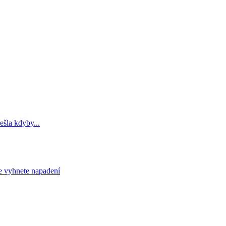
ešla kdyby...
e vyhnete napadení