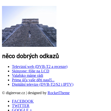
něco dobrých odkazů
Televizní web (DVB-T2 a recenze)
Skinzone: fólie na LCD
Valašsko máme rádi
Prima úča vaše děti naučí...
Digitální televize (DVB-T2/S2 i IPTV)
© digirevue.cz | designed by
RocketTheme
FACEBOOK
TWITTER
GOOGLE +