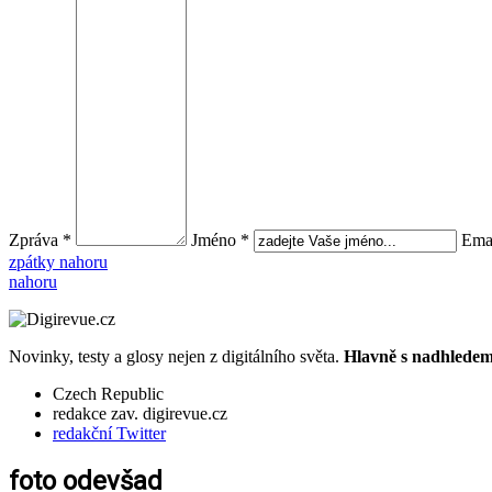
Zpráva *
Jméno *
Emai
zpátky nahoru
nahoru
Novinky, testy a glosy nejen z digitálního světa.
Hlavně s nadhledem.
Czech Republic
redakce zav. digirevue.cz
redakční Twitter
foto odevšad