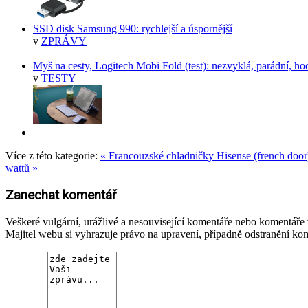
SSD disk Samsung 990: rychlejší a úspornější
v
ZPRÁVY
Myš na cesty, Logitech Mobi Fold (test): nezvyklá, parádní, h
v
TESTY
Více z této kategorie:
« Francouzské chladničky Hisense (french door):
wattů »
Zanechat komentář
Veškeré vulgární, urážlivé a nesouvisející komentáře nebo komentář
Majitel webu si vyhrazuje právo na upravení, případně odstranění ko