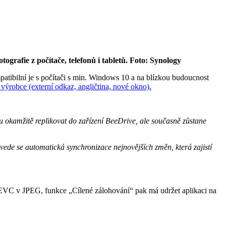
grafie z počítače, telefonů i tabletů. Foto: Synology
tibilní je s počítači s min. Windows 10 a na blízkou budoucnost
 výrobce (externí odkaz, angličtina, nové okno).
u okamžitě replikovat do zařízení BeeDrive, ale současně zůstane
ede se automatická synchronizace nejnovějších změn, která zajistí
 HEVC v JPEG, funkce „Cílené zálohování“ pak má udržet aplikaci na