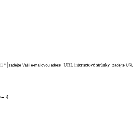
l *
URL internetové stránky
.. :)