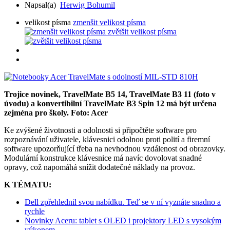
Napsal(a)
Herwig Bohumil
velikost písma
zmenšit velikost písma
zvětšit velikost písma
Trojice novinek, TravelMate B5 14, TravelMate B3 11 (foto v
úvodu) a konvertibilní TravelMate B3 Spin 12 má být určena
zejména pro školy. Foto: Acer
Ke zvýšené životnosti a odolnosti si připočtěte software pro
rozpoznávání uživatele, klávesnici odolnou proti polití a firemní
software upozorňující třeba na nevhodnou vzdálenost od obrazovky.
Modulární konstrukce klávesnice má navíc dovolovat snadné
opravy, což napomáhá snížit dodatečné náklady na provoz.
K TÉMATU:
Dell zpřehlednil svou nabídku. Teď se v ní vyznáte snadno a
rychle
Novinky Aceru: tablet s OLED i projektory LED s vysokým
výkonem