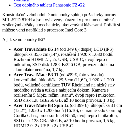
Test odolného tabletu Panasonic FZ-G2
Konstrukčně velmi odolné notebooky splňují požadavky normy
MIL-STD 810H a jsou vybaveny nárazníky pro tlumení otřesů,
zesílenými držáky a mechanicky ukotvenými klávesami. Pořídit si
můžete verzi například s procesore Intel Core 3
A jak se notebooky liší?
Acer TravelMate B5 14
(od 349 €): displej LCD (IPS),
úhlopříčka 35,6 cm (14"), rozlišení 1.920 x 1.080 bodů.
Rozhraní HDMI 2.1, 2x USB, USB-C, dvojí repro i
mikrofon, SSD disk 128 GB/256 GB, provozní doba na
akumulátor neudána, 1,7 kg.
Acer TravelMate B3 11
(od 499 €, foto v úvodu):
konvertibilní, úhlopříčka 29,5 cm (11,6"), 1.920 x 1.200
bodů, volitelně certifikace TÜV Rheinland na nízký stav
modrého světla a tužka s nabíjecím dokem. Kamera s
rozlišením 5 Mpix, režim „stanu“, dvojí repro i mikrofon,
SSD disk 128 GB/256 GB, až 10 hodin provozu, 1,3 kg.
Acer TravelMate B3 Spin 12
(od 399 €): úhlopříčka 31 cm
(12,2"), 1.920 x 1.200 bodů (16:10), ochranné sklo Corning
Gorilla Glass, procesor Intel N250, dvojí repro i mikrofon,
SSD disk 128 GB/256 GB, až 10 hodin provozu, 1,5 kg.
HDMI 2.0, 2x USB a 2x USB-C.