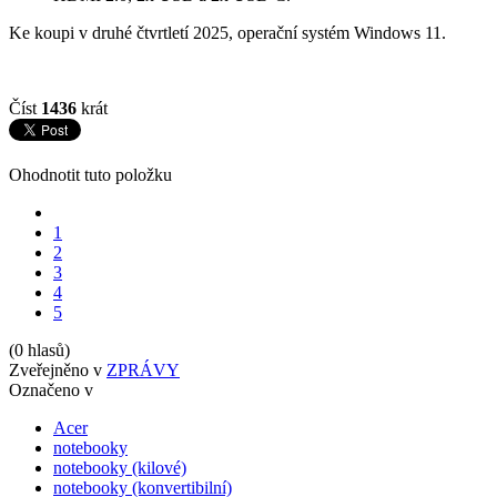
Ke koupi v druhé čtvrtletí 2025, operační systém Windows 11.
Číst
1436
krát
Ohodnotit tuto položku
1
2
3
4
5
(0 hlasů)
Zveřejněno v
ZPRÁVY
Označeno v
Acer
notebooky
notebooky (kilové)
notebooky (konvertibilní)