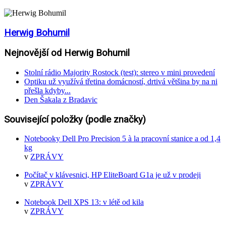
Herwig Bohumil
Nejnovější od Herwig Bohumil
Stolní rádio Majority Rostock (test): stereo v mini provedení
Optiku už využívá třetina domácností, drtivá většina by na ni
přešla kdyby...
Den Šakala z Bradavic
Související položky (podle značky)
Notebooky Dell Pro Precision 5 à la pracovní stanice a od 1,4
kg
v
ZPRÁVY
Počítač v klávesnici, HP EliteBoard G1a je už v prodeji
v
ZPRÁVY
Notebook Dell XPS 13: v létě od kila
v
ZPRÁVY