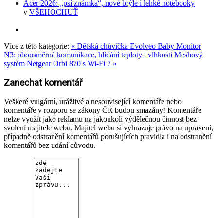
Acer 2026: „psí známka“, nové brýle i lehké notebooky
v
VŠEHOCHUŤ
Více z této kategorie:
« Dětská chůvička Evolveo Baby Monitor
N3: obousměrná komunikace, hlídání teploty i vlhkosti
Meshový
systém Netgear Orbi 870 s Wi-Fi 7 »
Zanechat komentář
Veškeré vulgární, urážlivé a nesouvisející komentáře nebo
komentáře v rozporu se zákony ČR budou smazány! Komentáře
nelze využít jako reklamu na jakoukoli výdělečnou činnost bez
svolení majitele webu. Majitel webu si vyhrazuje právo na upravení,
případně odstranění komentářů porušujících pravidla i na odstranění
komentářů bez udání důvodu.