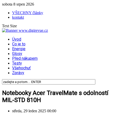
sobota 8 srpen 2026
VŠECHNY články
kontakt
Text Size
Úvod
Co je to
Energie
Glosy
Před nákupem
Testy
Všehochuť
Zprávy
Notebooky Acer TravelMate s odolností
MIL-STD 810H
středa, 29 leden 2025 00:00