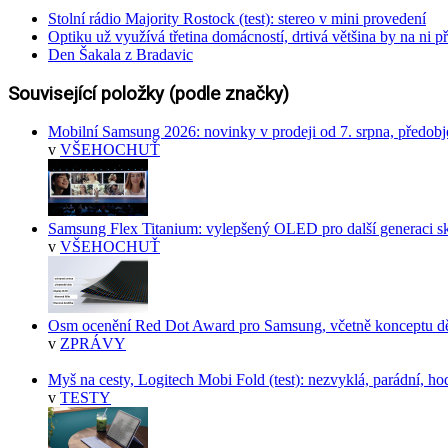
Stolní rádio Majority Rostock (test): stereo v mini provedení
Optiku už využívá třetina domácností, drtivá většina by na ni př
Den Šakala z Bradavic
Související položky (podle značky)
Mobilní Samsung 2026: novinky v prodeji od 7. srpna, předob
v
VŠEHOCHUŤ
Samsung Flex Titanium: vylepšený OLED pro další generaci sk
v
VŠEHOCHUŤ
Osm ocenění Red Dot Award pro Samsung, včetně konceptu dě
v
ZPRÁVY
Myš na cesty, Logitech Mobi Fold (test): nezvyklá, parádní, h
v
TESTY