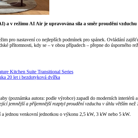
AI) a v režimu AI Air je upravována síla a směr proudění vzduchu 
žim pro nastavení co nejlepších podmínek pro spánek. Ovládání zajišťuj
 lidské přítomnosti, kdy se – v obou případech – přepne do úsporného r
e Kitchen Suite Transitional Series
ka 20 let i bezdotyková dvířka
, aby (poznámka autora: podle výrobce) zapadl do moderních interiérů
ící jemnější a příjemnější rozptyl proudění vzduchu v úhlu větším než
ní a jednou venkovní jednotkou o výkonu 2,5 kW, 3 kW nebo 5 kW.