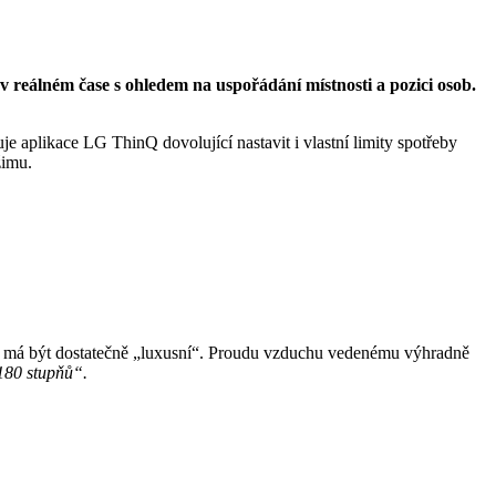
v reálném čase s ohledem na uspořádání místnosti a pozici osob.
e aplikace LG ThinQ dovolující nastavit i vlastní limity spotřeby
ežimu.
 a má být dostatečně „luxusní“. Proudu vzduchu vedenému výhradně
 180 stupňů“.