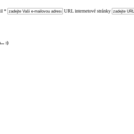
l *
URL internetové stránky
.. :)