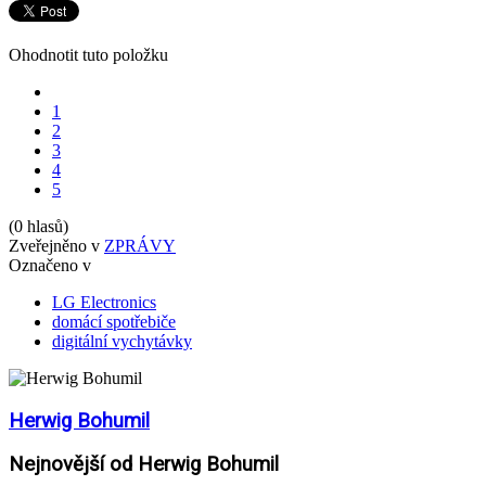
Ohodnotit tuto položku
1
2
3
4
5
(0 hlasů)
Zveřejněno v
ZPRÁVY
Označeno v
LG Electronics
domácí spotřebiče
digitální vychytávky
Herwig Bohumil
Nejnovější od Herwig Bohumil