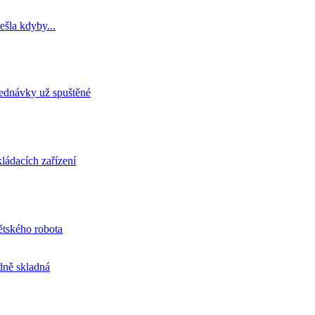
ešla kdyby...
jednávky už spuštěné
ládacích zařízení
tského robota
odně skladná