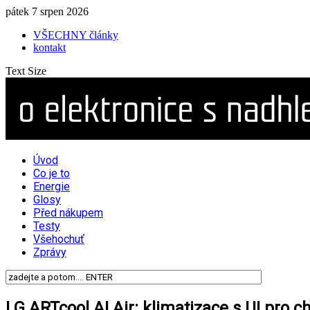
pátek 7 srpen 2026
VŠECHNY články
kontakt
Text Size
Úvod
Co je to
Energie
Glosy
Před nákupem
Testy
Všehochuť
Zprávy
LG ARTcool AI Air: klimatizace s UI pro ch