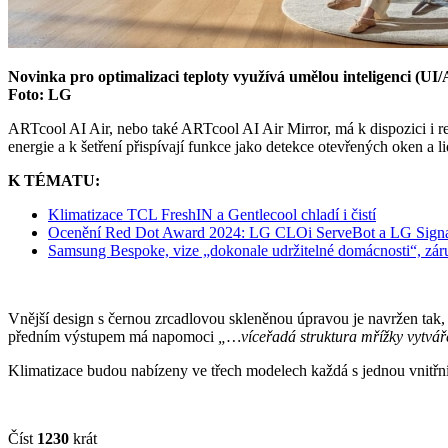
Novinka pro optimalizaci teploty využívá umělou inteligenci (UI/
Foto: LG
ARTcool AI Air, nebo také ARTcool AI Air Mirror, má k dispozici i re
energie a k šetření přispívají funkce jako detekce otevřených oken a
K TÉMATU:
Klimatizace TCL FreshIN a Gentlecool chladí i čistí
Ocenění Red Dot Award 2024: LG CLOi ServeBot a LG Signatur
Samsung Bespoke, vize „dokonale udržitelné domácnosti“, záru
Vnější design s černou zrcadlovou skleněnou úpravou je navržen tak
předním výstupem má napomoci
„…víceřadá struktura mřížky vytvářej
Klimatizace budou nabízeny ve třech modelech každá s jednou vnitř
Číst
1230
krát