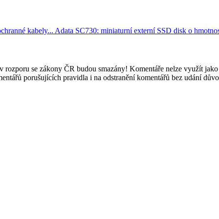
ochranné kabely...
Adata SC730: miniaturní externí SSD disk o hmotnos
e v rozporu se zákony ČR budou smazány! Komentáře nelze využít jako 
mentářů porušujících pravidla i na odstranění komentářů bez udání dův