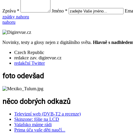
Zpráva *
Jméno *
Emai
zpátky nahoru
nahoru
Novinky, testy a glosy nejen z digitálního světa.
Hlavně s nadhledem.
Czech Republic
redakce zav. digirevue.cz
redakční Twitter
foto odevšad
něco dobrých odkazů
Televizní web (DVB-T2 a recenze)
Skinzone: fólie na LCD
Valašsko máme rádi
Prima úča vaše děti naučí...