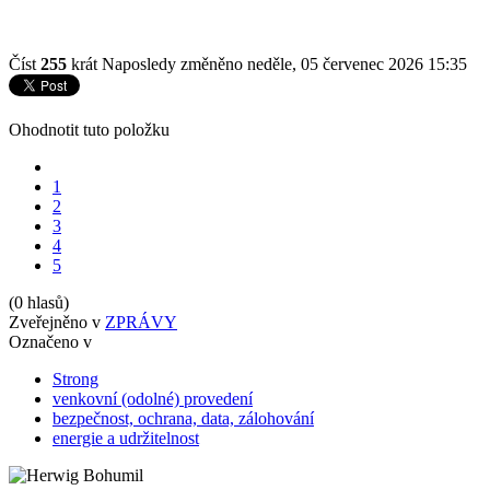
Číst
255
krát
Naposledy změněno neděle, 05 červenec 2026 15:35
Ohodnotit tuto položku
1
2
3
4
5
(0 hlasů)
Zveřejněno v
ZPRÁVY
Označeno v
Strong
venkovní (odolné) provedení
bezpečnost, ochrana, data, zálohování
energie a udržitelnost