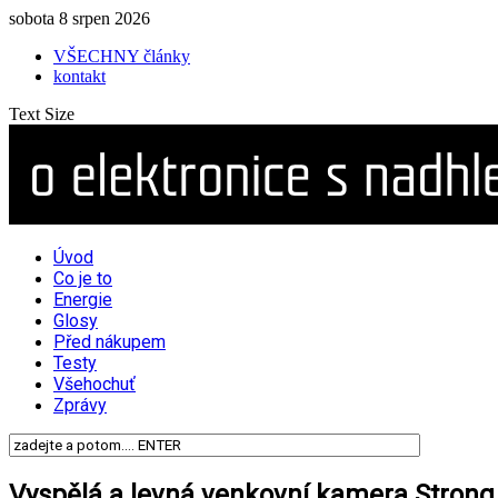
sobota 8 srpen 2026
VŠECHNY články
kontakt
Text Size
Úvod
Co je to
Energie
Glosy
Před nákupem
Testy
Všehochuť
Zprávy
Vyspělá a levná venkovní kamera Strong 