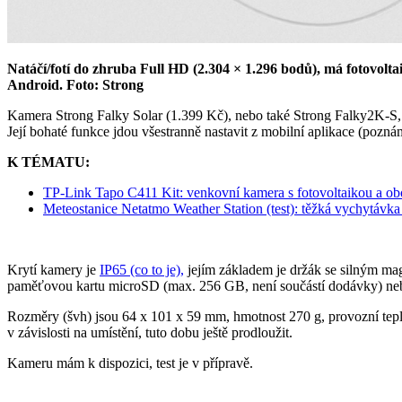
Natáčí/fotí do zhruba Full HD (2.304 × 1.296 bodů), má fotovoltai
Android. Foto: Strong
Kamera Strong Falky Solar (1.399 Kč), nebo také Strong Falky2K-S, má
Její bohaté funkce jdou všestranně nastavit z mobilní aplikace (pozná
K TÉMATU:
TP-Link Tapo C411 Kit: venkovní kamera s fotovoltaikou a 
Meteostanice Netatmo Weather Station (test): těžká vychytávka 
Krytí kamery je
IP65 (co to je),
jejím základem je držák se silným mag
paměťovou kartu microSD (max. 256 GB, není součástí dodávky) neb
Rozměry (švh) jsou 64 x 101 x 59 mm, hmotnost 270 g, provozní tepl
v závislosti na umístění, tuto dobu ještě prodloužit.
Kameru mám k dispozici, test je v přípravě.