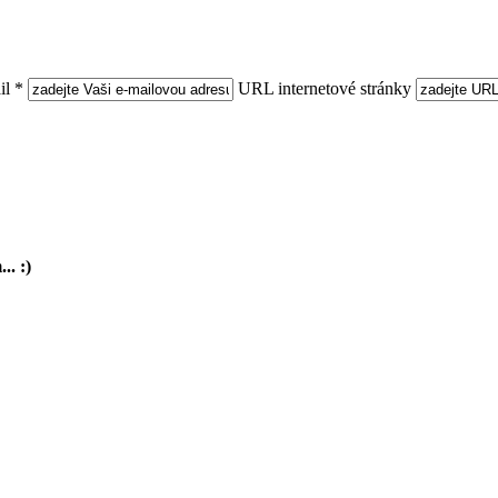
l *
URL internetové stránky
.. :)