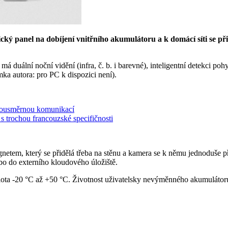
cký panel na dobíjení vnitřního akumulátoru a k domácí síti se při
 duální noční vidění (infra, č. b. i barevné), inteligentní detekci po
mka autora: pro PC k dispozici není).
obousměrnou komunikací
s trochou francouzské specifičnosti
netem, který se přidělá třeba na stěnu a kamera se k němu jednoduše př
o do externího kloudového úložiště.
ota -20 °C až +50 °C. Životnost uživatelsky nevýměnného akumulátoru (