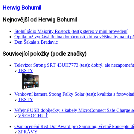
Herwig Bohumil
Nejnovější od Herwig Bohumil
Stolní rádio Majority Rostock (test): stereo v mini provedení
Optiku už využívá třetina domácností, drtivá většina by na ni př
Den Šakala z Bradavic
Související položky (podle značky)
Televizor Strong SRT 43UH7773 (test): dobrý, ale nezapomeňt
v
TESTY
Venkovní kamera Strong Falky Solar (test): kvalitka s fotovolt
v
TESTY
Veřejné USB dobíječky: s kabely MicroConnect Safe Charge s
v
VŠEHOCHUŤ
Osm ocenění Red Dot Award pro Samsung, včetně konceptu dě
v
ZPRÁVY