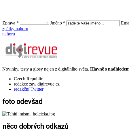
Zpráva *
Jméno *
Emai
zpátky nahoru
nahoru
Novinky, testy a glosy nejen z digitálního světa.
Hlavně s nadhledem.
Czech Republic
redakce zav. digirevue.cz
redakční Twitter
foto odevšad
něco dobrých odkazů