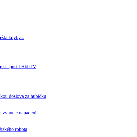
ešla kdyby...
e si spustit HbbTV
aikou doslova za hubičku
e vyhnete napadení
tského robota