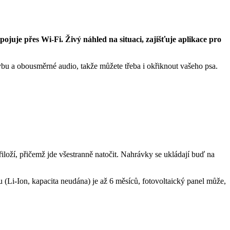
pojuje přes Wi-Fi. Živý náhled na situaci, zajišťuje aplikace pro
hybu a obousměrné audio, takže můžete třeba i okřiknout vašeho psa.
iloží, přičemž jde všestranně natočit. Nahrávky se ukládají buď na
Li-Ion, kapacita neudána) je až 6 měsíců, fotovoltaický panel může,