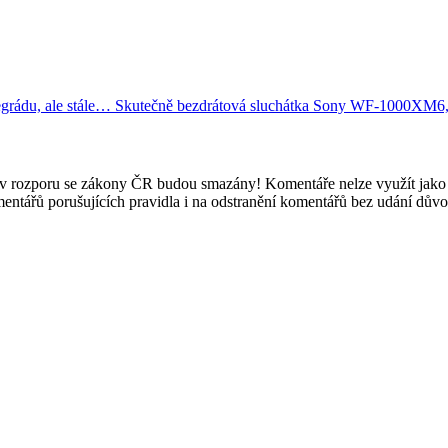
egrádu, ale stále…
Skutečně bezdrátová sluchátka Sony WF-1000XM6, v
e v rozporu se zákony ČR budou smazány! Komentáře nelze využít jako 
mentářů porušujících pravidla i na odstranění komentářů bez udání dův