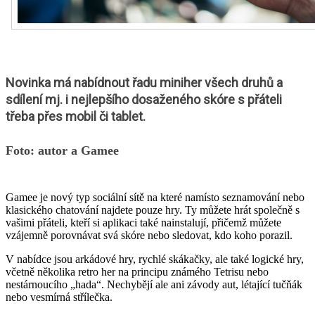
Novinka má nabídnout řadu miniher všech druhů a
sdílení mj. i nejlepšího dosaženého skóre s přáteli
třeba přes mobil či tablet.
Foto: autor a Gamee
Gamee je nový typ sociální sítě na které namísto seznamování nebo
klasického chatování najdete pouze hry. Ty můžete hrát společně s
vašimi přáteli, kteří si aplikaci také nainstalují, přičemž můžete
vzájemně porovnávat svá skóre nebo sledovat, kdo koho porazil.
V nabídce jsou arkádové hry, rychlé skákačky, ale také logické hry,
včetně několika retro her na principu známého Tetrisu nebo
nestárnoucího „hada“. Nechybějí ale ani závody aut, létající tučňák
nebo vesmírná střílečka.