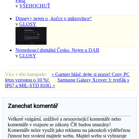
Paříž
v
VŠEHOCHUŤ
Disney+ nejen o „kočce v mikrovlnce“
v
GLOSY
Nemohoucí digitální Česko. Nejen u DAB
v
GLOSY
Více z této kategorie:
« Gartner hlásí: dejte si pozor! Ceny PC
letos vzrostou o 10 %!
Samsung Galaxy Xcover 3: tvrďák s
IP67 a MIL-STD 810G »
Zanechat komentář
Veškeré vulgární, urážlivé a nesouvisející komentáře nebo
komentáře v rozporu se zákony ČR budou smazány!
Komentáře nelze využít jako reklamu na jakoukoli výdělečnou
činnost bez svolení majitele webu. Majitel webu si vyhrazuje