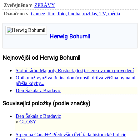
Zveřejněno v
ZPRÁVY
Označeno v
Gamee
film, foto, hudba, rozhlas, TV, média
Herwig Bohumil
Nejnovější od Herwig Bohumil
Stolní rádio Majority Rostock (test): stereo v mini provedení
Optiku už využívá třetina domácností, drtivá většina by na ni
přešla kdyby...
Den Šakala z Bradavic
Související položky (podle značky)
Den Šakala z Bradavic
v
GLOSY
Srpen na Canal+? Především třetí řada historické Policie