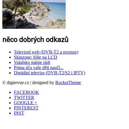
něco dobrých odkazů
Televizní web (DVB-T2 a recenze)
Skinzone: fólie na LCD
Valašsko máme rádi
Prima úča vaše děti naučí...
Digitální televize (DVB-T2/S2 i IPTV)
© digirevue.cz | designed by
RocketTheme
FACEBOOK
TWITTER
GOOGLE +
PINTEREST
INST