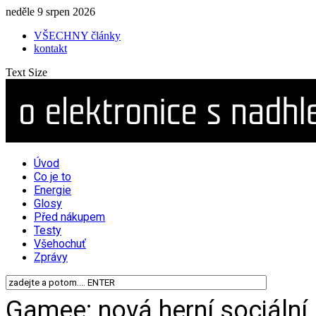
neděle 9 srpen 2026
VŠECHNY články
kontakt
Text Size
Úvod
Co je to
Energie
Glosy
Před nákupem
Testy
Všehochuť
Zprávy
Gamee: nová herní sociální