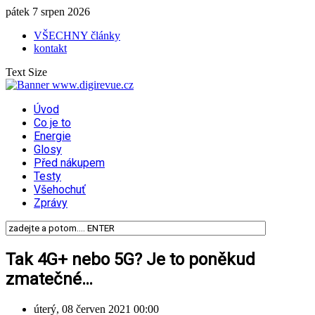
pátek 7 srpen 2026
VŠECHNY články
kontakt
Text Size
Úvod
Co je to
Energie
Glosy
Před nákupem
Testy
Všehochuť
Zprávy
Tak 4G+ nebo 5G? Je to poněkud
zmatečné…
úterý, 08 červen 2021 00:00