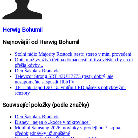
Herwig Bohumil
Nejnovější od Herwig Bohumil
Stolní rádio Majority Rostock (test): stereo v mini provedení
Optiku už využívá třetina domácností, drtivá většina by na ni
přešla kdyby...
Den Šakala z Bradavic
Televizor Strong SRT 43UH7773 (test): dobrý, ale
nezapomeňte si spustit HbbTV
TP-Link Tapo L901-6: vnitřní LED pásek s pohybovými
senzory
Související položky (podle značky)
Den Šakala z Bradavic
Disney+ nejen o „kočce v mikrovlnce“
Mobilní Samsung 2026: novinky v prodeji od 7. srpna,
předobjednávky už spuštěné