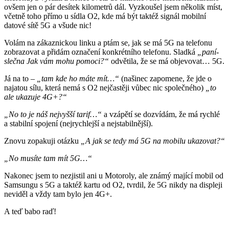
ovšem jen o pár desítek kilometrů dál. Vyzkoušel jsem několik míst,
včetně toho přímo u sídla O2, kde má být taktéž signál mobilní
datové sítě 5G a všude nic!
Volám na zákaznickou linku a ptám se, jak se má 5G na telefonu
zobrazovat a přidám označení konkrétního telefonu. Sladká
„paní-
slečna Jak vám mohu pomoci?“
odvětila, že se má objevovat… 5G.
Já na to –
„tam kde ho máte mít…“
(našinec zapomene, že jde o
najatou sílu, která nemá s O2 nejčastěji vůbec nic společného)
„to
ale ukazuje 4G+?“
„No to je náš nejvyšší tarif…“
a vzápětí se dozvídám, že má rychlé
a stabilní spojení (nejrychlejší a nejstabilnější).
Znovu zopakuji otázku
„A jak se tedy má 5G na mobilu ukazovat?“
„No musíte tam mít 5G…“
Nakonec jsem to nezjistil ani u Motoroly, ale známý mající mobil od
Samsungu s 5G a taktéž kartu od O2, tvrdil, že 5G nikdy na displeji
neviděl a vždy tam bylo jen 4G+.
A teď babo raď!