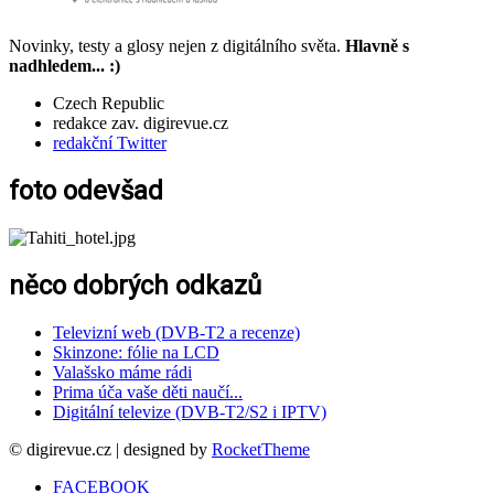
Novinky, testy a glosy nejen z digitálního světa.
Hlavně s
nadhledem... :)
Czech Republic
redakce zav. digirevue.cz
redakční Twitter
foto odevšad
něco dobrých odkazů
Televizní web (DVB-T2 a recenze)
Skinzone: fólie na LCD
Valašsko máme rádi
Prima úča vaše děti naučí...
Digitální televize (DVB-T2/S2 i IPTV)
© digirevue.cz | designed by
RocketTheme
FACEBOOK