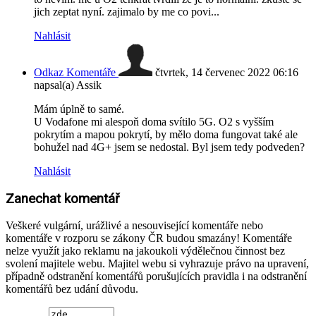
jich zeptat nyní. zajimalo by me co povi...
Nahlásit
Odkaz Komentáře
čtvrtek, 14 červenec 2022 06:16
napsal(a) Assik
Mám úplně to samé.
U Vodafone mi alespoň doma svítilo 5G. O2 s vyšším
pokrytím a mapou pokrytí, by mělo doma fungovat také ale
bohužel nad 4G+ jsem se nedostal. Byl jsem tedy podveden?
Nahlásit
Zanechat komentář
Veškeré vulgární, urážlivé a nesouvisející komentáře nebo
komentáře v rozporu se zákony ČR budou smazány! Komentáře
nelze využít jako reklamu na jakoukoli výdělečnou činnost bez
svolení majitele webu. Majitel webu si vyhrazuje právo na upravení,
případně odstranění komentářů porušujících pravidla i na odstranění
komentářů bez udání důvodu.