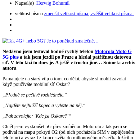
Napsal(a)
Herwig Bohumil
velikost písma
zmenšit velikost písma
zvětšit velikost písma
Nedávno jsem testoval hodně rychlý telefon
Motorola Moto G
5G plus
a tak jsem jezdil po Praze a hledal patřičnou datovou
síť. V této fázi to dnes je. A ještě v trochu jiné… Snímek: archiv
autora
Pamatujete na starý vtip o tom, co dělat, abyste si mohli zavolat
když používáte mobilní síť Oskar?
„Předně se pečlivě rozhlédněte.“
„Najděte nejbližší kopec a vylezte na něj.“
„Pak zavolejte: ´Kde jsi Oskare?´“
Chtěl jsem vyzkoušet 5G přes zmíněnou Motorolu a tak jsem se
podíval na mapu pokrytí O2 (od nich pocházela SIM v zapůjčeném
telefonu) a vyrazil z konce světa do milionového městečka ležícího