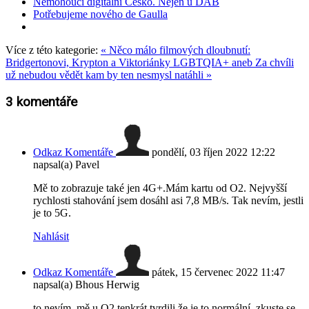
Nemohoucí digitální Česko. Nejen u DAB
Potřebujeme nového de Gaulla
Více z této kategorie:
« Něco málo filmových dloubnutí:
Bridgertonovi, Krypton a Viktoriánky
LGBTQIA+ aneb Za chvíli
už nebudou vědět kam by ten nesmysl natáhli »
3
komentáře
Odkaz Komentáře
pondělí, 03 říjen 2022 12:22
napsal(a) Pavel
Mě to zobrazuje také jen 4G+.Mám kartu od O2. Nejvyšší
rychlosti stahování jsem dosáhl asi 7,8 MB/s. Tak nevím, jestli
je to 5G.
Nahlásit
Odkaz Komentáře
pátek, 15 červenec 2022 11:47
napsal(a) Bhous Herwig
to nevím. mě u O2 tenkrát tvrdili že je to normální. zkuste se