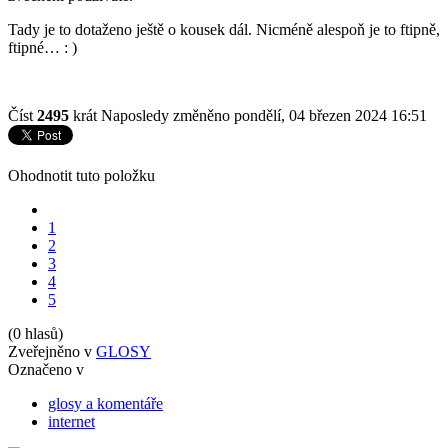
Tady je to dotaženo ještě o kousek dál. Nicméně alespoň je to ftipně,
ftipné… : )
Číst
2495
krát
Naposledy změněno pondělí, 04 březen 2024 16:51
Ohodnotit tuto položku
1
2
3
4
5
(0 hlasů)
Zveřejněno v
GLOSY
Označeno v
glosy a komentáře
internet