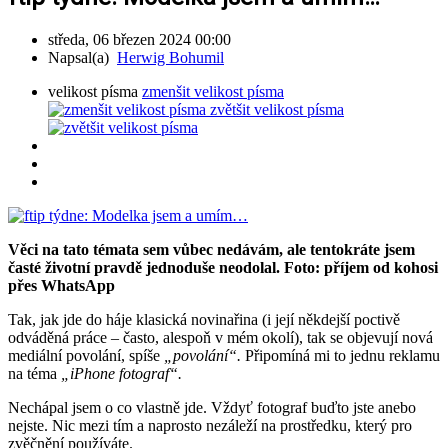
středa, 06 březen 2024 00:00
Napsal(a)
Herwig Bohumil
velikost písma
zmenšit velikost písma
zvětšit velikost písma
Věci na tato témata sem vůbec nedávám, ale tentokráte jsem
časté životní pravdě jednoduše neodolal. Foto: příjem od kohosi
přes WhatsApp
Tak, jak jde do háje klasická novinařina (i její někdejší poctivě
odváděná práce – často, alespoň v mém okolí), tak se objevují nová
mediální povolání, spíše
„povolání“.
Připomíná mi to jednu reklamu
na téma
„iPhone fotograf“.
Nechápal jsem o co vlastně jde. Vždyť fotograf buďto jste anebo
nejste. Nic mezi tím a naprosto nezáleží na prostředku, který pro
zvěčnění používáte.