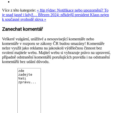
Více z této kategorie:
« ftip týdne: Notifikace nebo upozornění? To
je snad jasné i když…
Březen 2024: někdejší president Klaus nejen
k současné svobodě slova »
Zanechat komentář
Veškeré vulgární, urážlivé a nesouvisející komentáře nebo
komentáře v rozporu se zákony ČR budou smazány! Komentáře
nelze využít jako reklamu na jakoukoli výdělečnou činnost bez
svolení majitele webu. Majitel webu si vyhrazuje právo na upravení,
případně odstranění komentářů porušujících pravidla i na odstranění
komentářů bez udání důvodu.