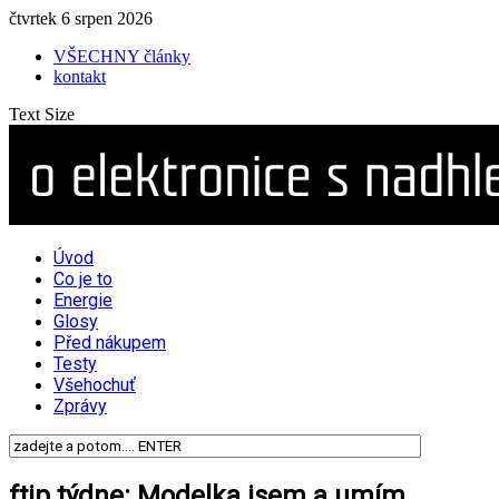
čtvrtek 6 srpen 2026
VŠECHNY články
kontakt
Text Size
Úvod
Co je to
Energie
Glosy
Před nákupem
Testy
Všehochuť
Zprávy
ftip týdne: Modelka jsem a umím…