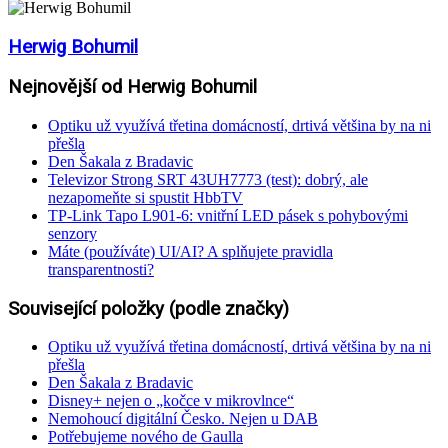
Herwig Bohumil
Nejnovější od Herwig Bohumil
Optiku už využívá třetina domácností, drtivá většina by na ni
přešla
Den Šakala z Bradavic
Televizor Strong SRT 43UH7773 (test): dobrý, ale
nezapomeňte si spustit HbbTV
TP-Link Tapo L901-6: vnitřní LED pásek s pohybovými
senzory
Máte (používáte) UI/AI? A splňujete pravidla
transparentnosti?
Související položky (podle značky)
Optiku už využívá třetina domácností, drtivá většina by na ni
přešla
Den Šakala z Bradavic
Disney+ nejen o „kočce v mikrovlnce“
Nemohoucí digitální Česko. Nejen u DAB
Potřebujeme nového de Gaulla