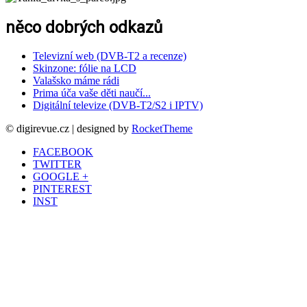
něco dobrých odkazů
Televizní web (DVB-T2 a recenze)
Skinzone: fólie na LCD
Valašsko máme rádi
Prima úča vaše děti naučí...
Digitální televize (DVB-T2/S2 i IPTV)
© digirevue.cz | designed by
RocketTheme
FACEBOOK
TWITTER
GOOGLE +
PINTEREST
INST