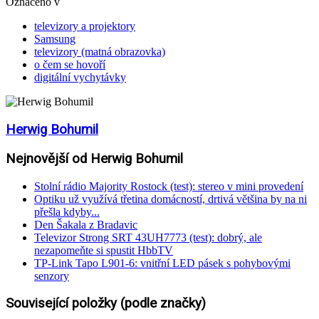
Označeno v
televizory a projektory
Samsung
televizory (matná obrazovka)
o čem se hovoří
digitální vychytávky
Herwig Bohumil
Nejnovější od Herwig Bohumil
Stolní rádio Majority Rostock (test): stereo v mini provedení
Optiku už využívá třetina domácností, drtivá většina by na ni
přešla kdyby...
Den Šakala z Bradavic
Televizor Strong SRT 43UH7773 (test): dobrý, ale
nezapomeňte si spustit HbbTV
TP-Link Tapo L901-6: vnitřní LED pásek s pohybovými
senzory
Související položky (podle značky)