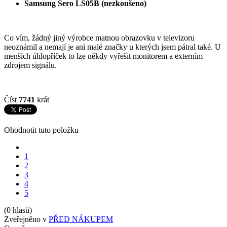
Samsung Sero LS05B (nezkoušeno)
Co vím, žádný jiný výrobce matnou obrazovku v televizoru
neoznámil a nemají je ani malé značky u kterých jsem pátral také. U
menších úhlopříček to lze někdy vyřešit monitorem a externím
zdrojem signálu.
Číst
7741
krát
Ohodnotit tuto položku
1
2
3
4
5
(0 hlasů)
Zveřejněno v
PŘED NÁKUPEM