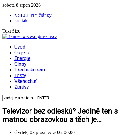
sobota 8 srpen 2026
VŠECHNY články
kontakt
Text Size
Úvod
Co je to
Energie
Glosy
Před nákupem
Testy
Všehochuť
Zprávy
Televizor bez odlesků? Jedině ten s
matnou obrazovkou a těch je…
čtvrtek, 08 prosinec 2022 00:00