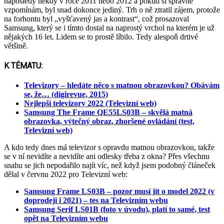
naposledy někdy v roce 2011 nebo 2012 a pokud si správně
vzpomínám, byl snad dokonce jediný. Trh o ně ztratil zájem, protože
na forhontu byl „vyšťavený jas a kontrast“, což prosazoval
Samsung, který se i tímto dostal na naprostý vrchol na kterém je už
nějakých 16 let. Lidem se to prostě líbilo. Tedy alespoň drtivé
většině.
K TÉMATU:
Televizory – hledáte něco s matnou obrazovkou? Obávám
se, že… (digirevue, 2015)
Nejlepší televizory 2022 (Televizní web)
Samsung The Frame QE55LS03B – skvělá matná
obrazovka, výtečný obraz, zhoršené ovládání (test,
Televizní web)
A kdo tedy dnes má televizor s opravdu matnou obrazovkou, takže
se v ní nevidíte a nevidíte ani odlesky třeba z okna? Přes všechnu
snahu se jich nepodařilo najít víc, než když jsem podobný článeček
dělal v červnu 2022 pro Televizní web:
Samsung Frame LS03B – pozor musí jít o model 2022 (v
doprodeji i 2021) – tes na Televizním webu
Samsung Serif LS01B (foto v úvodu), platí to samé, test
opět na Televizním webu