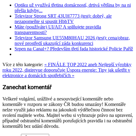
Optiku už využívá třetina domácností, drtivá většina by na ni
přešla kdyby...
Televizor Strong SRT 43UH7773 (test): dobrý, ale
nezapomeňte si spustit HbbTV
Máte (používáte) UI/AI? A splňujete pravidla
transparentnosti?
Televizor Samsung UE55M80HAU 2026 (test): cena/obraz,
nové prostředí ukazující záda konkurenci
Srpen na Canal+? Především třetí řada historické Policie Paříž
Více z této kategorie:
« FINÁLE TOP 2022 aneb Nejlepší výrobky
roku 2022, digirevue doporučuje
Úspora energie: Tipy jak ušetřit v
elektronice a domácích spotřebičích »
Zanechat komentář
Veškeré vulgární, urážlivé a nesouvisející komentáře nebo
komentáře v rozporu se zákony ČR budou smazány! Komentáře
nelze využít jako reklamu na jakoukoli výdělečnou činnost bez
svolení majitele webu. Majitel webu si vyhrazuje právo na upravení,
případně odstranění komentářů porušujících pravidla i na odstranění
komentářů bez udání důvodu.