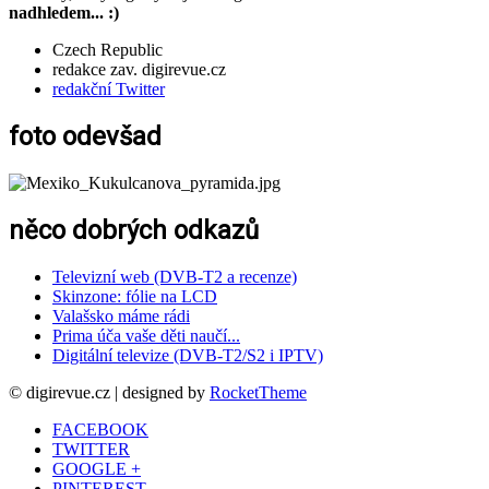
nadhledem... :)
Czech Republic
redakce zav. digirevue.cz
redakční Twitter
foto odevšad
něco dobrých odkazů
Televizní web (DVB-T2 a recenze)
Skinzone: fólie na LCD
Valašsko máme rádi
Prima úča vaše děti naučí...
Digitální televize (DVB-T2/S2 i IPTV)
© digirevue.cz | designed by
RocketTheme
FACEBOOK
TWITTER
GOOGLE +
PINTEREST