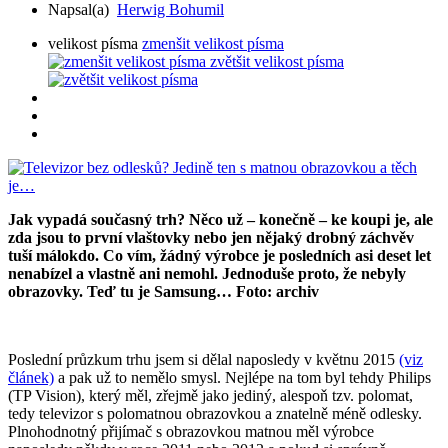
Napsal(a)
Herwig Bohumil
velikost písma
zmenšit velikost písma
zvětšit velikost písma
Jak vypadá současný trh? Něco už – konečně – ke koupi je, ale
zda jsou to první vlaštovky nebo jen nějaký drobný záchvěv
tuší málokdo. Co vím, žádný výrobce je posledních asi deset let
nenabízel a vlastně ani nemohl. Jednoduše proto, že nebyly
obrazovky. Teď tu je Samsung… Foto: archiv
Poslední průzkum trhu jsem si dělal naposledy v květnu 2015
(viz
článek)
a pak už to nemělo smysl. Nejlépe na tom byl tehdy Philips
(TP Vision), který měl, zřejmě jako jediný, alespoň tzv. polomat,
tedy televizor s polomatnou obrazovkou a znatelně méně odlesky.
Plnohodnotný přijímač s obrazovkou matnou měl výrobce