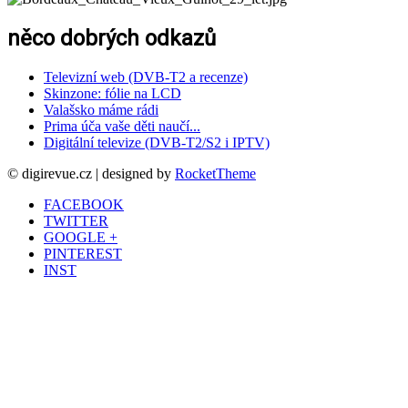
něco dobrých odkazů
Televizní web (DVB-T2 a recenze)
Skinzone: fólie na LCD
Valašsko máme rádi
Prima úča vaše děti naučí...
Digitální televize (DVB-T2/S2 i IPTV)
© digirevue.cz | designed by
RocketTheme
FACEBOOK
TWITTER
GOOGLE +
PINTEREST
INST