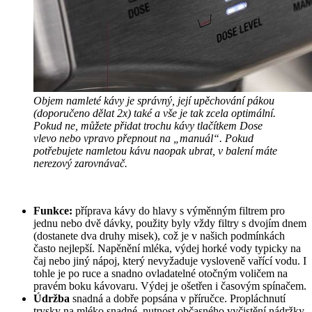
Objem namleté kávy je správný, její upěchování pákou
(doporučeno dělat 2x) také a vše je tak zcela optimální.
Pokud ne, můžete přidat trochu kávy tlačítkem Dose
vlevo nebo vpravo přepnout na „manuál“. Pokud
potřebujete namletou kávu naopak ubrat, v balení máte
nerezový zarovnávač.
Funkce:
příprava kávy do hlavy s výměnným filtrem pro
jednu nebo dvě dávky, použity byly vždy filtry s dvojím dnem
(dostanete dva druhy misek), což je v našich podmínkách
často nejlepší. Napěnění mléka, výdej horké vody typicky na
čaj nebo jiný nápoj, který nevyžaduje vysloveně vařící vodu. I
tohle je po ruce a snadno ovladatelné otočným voličem na
pravém boku kávovaru. Výdej je ošetřen i časovým spínačem.
Údržba
snadná a dobře popsána v příručce. Propláchnutí
trysky na mléko snadné, nutnost občasného vyčistění nádržky