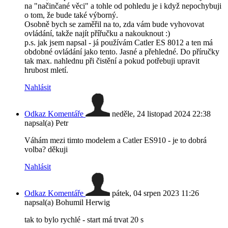
na "načinčané věci" a tohle od pohledu je i když nepochybuji
o tom, že bude také výborný.
Osobně bych se zaměřil na to, zda vám bude vyhovovat
ovládání, takže najít přířučku a nakouknout :)
p.s. jak jsem napsal - já používám Catler ES 8012 a ten má
obdobné ovládání jako tento. Jasné a přehledné. Do příručky
tak max. nahlednu při čistění a pokud potřebuji upravit
hrubost mletí.
Nahlásit
Odkaz Komentáře
neděle, 24 listopad 2024 22:38
napsal(a) Petr
Váhám mezi timto modelem a Catler ES910 - je to dobrá
volba? děkuji
Nahlásit
Odkaz Komentáře
pátek, 04 srpen 2023 11:26
napsal(a) Bohumil Herwig
tak to bylo rychlé - start má trvat 20 s