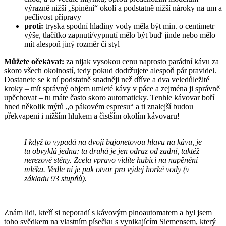
výrazně nižší „špinění“ okolí a podstatně nižší nároky na um a
pečlivost přípravy
proti:
tryska spodní hladiny vody měla být min. o centimetr
výše, tlačítko zapnutí/vypnutí mělo být buď jinde nebo mělo
mít alespoň jiný rozměr či styl
Můžete očekávat:
za nijak vysokou cenu naprosto parádní kávu za
skoro všech okolností, tedy pokud dodržujete alespoň pár pravidel.
Dostanete se k ní podstatně snadněji než dříve a dva veledůležité
kroky – mít správný objem umleté kávy v páce a zejména ji správně
upěchovat – tu máte často skoro automaticky. Tenhle kávovar boří
hned několik mýtů „o pákovém espresu“ a ti znalejší budou
překvapeni i nižším hlukem a čistším okolím kávovaru!
I když to vypadá na dvojí bajonetovou hlavu na kávu, je
tu obvyklá jedna; ta druhá je jen odraz od zadní, taktéž
nerezové stěny. Zcela vpravo vidíte hubici na napěnění
mléka. Vedle ní je pak otvor pro výdej horké vody (v
základu 93 stupňů).
Znám lidi, kteří si neporadí s kávovým plnoautomatem a byl jsem
toho svědkem na vlastním písečku s vynikajícím Siemensem, který