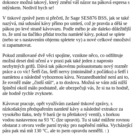
dokonce možná takový, který změní váš názor na páková espresa s
mlýnkem. Nedivil bych se!
V tiskové zprávě jsem si přečetl, že Sage SES876 BSS, jak se také
nazývá, má udusání kávy přímo po umletí, což je pravda a dělá se
pákou po levé straně kávovaru. Podle mého je ale daleko důležitější
to, že umí na tlačítko přidat trochu namleté kávy, pokud se splete
(nebo se s nastavením objemu spletete vy) a nové celkové množství
si zapamatovat.
Pokud zmiňované dvě věci spojíme, vznikne něco, co odfiltruje
možná deset dnů učení a v praxi pak také jeden z naprosto
nezbytných grifů. Dává tak pákovému poloautomatu nový rozměr
práce a co víc! Šetří čas, šetří nervy (minimálně z počátku) a šetří i
namletou a následně vyhozenou kávu. Nezanedbatelné není ani to,
že rovněž máte „čistší stůl“, a to doslova. Možná se vám zdá nižší
špinění okolí málo podstatně, ale ubezpečuji vás, že si na to hodně,
ale hodně rychle zvyknete.
Kávovar pracuje, opět využívám zaslané tiskové zprávy, s
nízkotlakým předspařením namleté kávy a následné extrakce za
vysokého tlaku, tedy 9 barů (je tu přetlakový ventil), s horkou
vodou nastavenou na 93 °C (lze upravit). Tu si také můžete rovnou
obstarat z otvoru vedle parní trysky pro napěnění mléka. Vycházející
pára pak má mít 130 °C, ale to jsem opravdu neměřil. : )