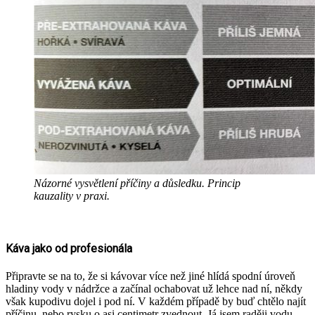
Názorné vysvětlení příčiny a důsledku. Princip
kauzality v praxi.
Káva jako od profesionála
Připravte se na to, že si kávovar více než jiné hlídá spodní úroveň
hladiny vody v nádržce a začínal ochabovat už lehce nad ní, někdy
však kupodivu dojel i pod ní. V každém případě by buď chtělo najít
příčinu, nebo rysku o asi centimetr zvednout. Já jsem raději vodu