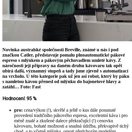
Novinka australské společnosti Breville, známé u nás i pod
značkou Catler, představuje pomalu plnoautomatické pákové
espreso s mlýnkem a pákovým pěchovadlem umleté kávy. Z
náročnosti její přípravy na daném druhu kávovaru tak opět
ubírá další, významný stupeň a tady jsme zjevně s automatizací
na vrcholu. U této kategorie pak už jen asi robot, který by páku
s namletou kávou přenesl od mlýnku do bajonetové hlavy a
zatáhl… Foto: Fast
Hodnocení: 95 %
pro:
cena/výkon (!), skvělé a ještě o kus dále posunuté
provedení tradičního pákového espresa, excelentní káva i pro
méně znalé a zkušené dalece překračující (!) cenovku
kávovaru, bohaté možnosti a snadná údržba, překvapivě tichý
chod, a to včetně mlýnku, oproti předchozím modelům