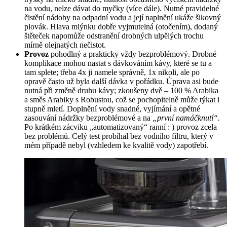
na vodu, nelze dávat do myčky (více dále). Nutné pravidelné
čistění nádoby na odpadní vodu a její naplnění ukáže šikovný
plovák. Hlava mlýnku dobře vyjmutelná (otočením), dodaný
štěteček napomůže odstranění drobných ulpělých trochu
mírně olejnatých nečistot.
Provoz
pohodlný a prakticky vždy bezproblémový. Drobné
komplikace mohou nastat s dávkováním kávy, které se tu a
tam splete; třeba 4x ji namele správně, 1x nikoli, ale po
opravě často už byla další dávka v pořádku. Úprava asi bude
nutná při změně druhu kávy; zkoušeny dvě – 100 % Arabika
a směs Arabiky s Robustou, což se pochopitelně může týkat i
stupně mletí. Doplnění vody snadné, vyjímání a opětné
zasouvání nádržky bezproblémové a na
„první namáčknutí“.
Po krátkém zácviku „automatizovaný“ ranní : ) provoz zcela
bez problémů. Celý test probíhal bez vodního filtru, který v
mém případě nebyl (vzhledem ke kvalitě vody) zapotřebí.