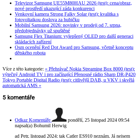
Televizor Samsung UE55M80HAU 2026 (test): cena/obraz,
nové prostředí ukazující záda konkurenci
Venkovní kamera Strong Falky Solar (test): kvalitka s
fotovoltaikou doslova za hubičku
Mobilní Samsung 2026: novinky v prodeji od 7. srpna,
předobjednávky už spuštěné
Samsung Flex Titanium: vylepšený OLED pro další generaci
skládacích zařízení
Osm ocenění Red Dot Award pro Samsung, včetně konceptu
dětského robota
Více z této kategorie:
« Přehrávač Nokia Streaming Box 8000 (test):
výtečný Android TV i pro začínající
Přenosné rádio Sharp DR-P420
Tokyo Portable Digital Radio (test): citlivější DAB, u VKV i skvělá
automatická AMS »
5
komentáře
Odkaz Komentáře
pondělí, 25 listopad 2024 09:54
napsal(a) Bohumil Herwig
ad Petr, listopad 2024: tak Catler ES910 neznám. Já nejsem