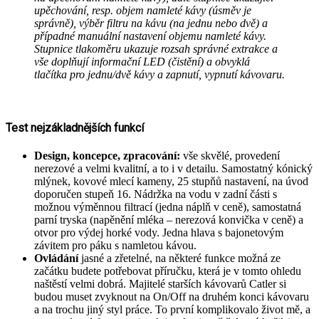
upěchování, resp. objem namleté kávy (úsměv je
správně), výběr filtru na kávu (na jednu nebo dvě) a
případné manuální nastavení objemu namleté kávy.
Stupnice tlakoměru ukazuje rozsah správné extrakce a
vše doplňují informační LED (čistění) a obvyklá
tlačítka pro jednu/dvě kávy a zapnutí, vypnutí kávovaru.
Test nejzákladnějších funkcí
Design, koncepce, zpracování:
vše skvělé, provedení
nerezové a velmi kvalitní, a to i v detailu. Samostatný kónický
mlýnek, kovové mlecí kameny, 25 stupňů nastavení, na úvod
doporučen stupeň 16. Nádržka na vodu v zadní části s
možnou výměnnou filtrací (jedna náplň v ceně), samostatná
parní tryska (napěnění mléka – nerezová konvička v ceně) a
otvor pro výdej horké vody. Jedna hlava s bajonetovým
závitem pro páku s namletou kávou.
Ovládání
jasné a zřetelné, na některé funkce možná ze
začátku budete potřebovat příručku, která je v tomto ohledu
naštěstí velmi dobrá. Majitelé starších kávovarů Catler si
budou muset zvyknout na On/Off na druhém konci kávovaru
a na trochu jiný styl práce. To první komplikovalo život mě, a