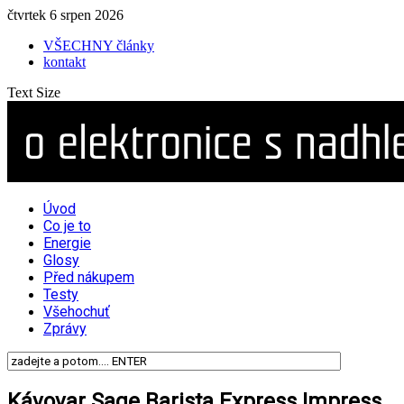
čtvrtek 6 srpen 2026
VŠECHNY články
kontakt
Text Size
Úvod
Co je to
Energie
Glosy
Před nákupem
Testy
Všehochuť
Zprávy
Kávovar Sage Barista Express Impress