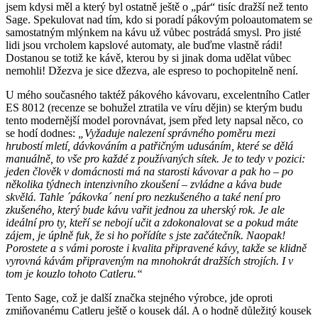
jsem kdysi měl a který byl ostatně ještě o „pár“ tisíc dražší než tento
Sage. Spekulovat nad tím, kdo si poradí pákovým poloautomatem se
samostatným mlýnkem na kávu už vůbec postrádá smysl. Pro jisté
lidi jsou vrcholem kapslové automaty, ale buďme vlastně rádi!
Dostanou se totiž ke kávě, kterou by si jinak doma udělat vůbec
nemohli! Džezva je sice džezva, ale espreso to pochopitelně není.
U mého současného taktéž pákového kávovaru, excelentního Catler
ES 8012 (recenze se bohužel ztratila ve víru dějin) se kterým budu
tento modernější model porovnávat, jsem před lety napsal něco, co
se hodí dodnes:
„Vyžaduje nalezení správného poměru mezi
hrubostí mletí, dávkováním a patřičným udusáním, které se dělá
manuálně, to vše pro každé z používaných sítek. Je to tedy v pozici:
jeden člověk v domácnosti má na starosti kávovar a pak ho – po
několika týdnech intenzivního zkoušení – zvládne a káva bude
skvělá. Tahle ´pákovka´ není pro nezkušeného a také není pro
zkušeného, který bude kávu vařit jednou za uherský rok. Je ale
ideální pro ty, kteří se nebojí učit a zdokonalovat se a pokud máte
zájem, je úplně fuk, že si ho pořídíte s jste začátečník. Naopak!
Porostete a s vámi poroste i kvalita připravené kávy, takže se klidně
vyrovná kávám připraveným na mnohokrát dražších strojích. I v
tom je kouzlo tohoto Catleru.“
Tento Sage, což je další značka stejného výrobce, jde oproti
zmiňovanému Catleru ještě o kousek dál. A o hodně důležitý kousek