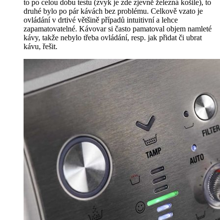
to po celou dobu testu (zvyk je zde zjevně železná košile), to
druhé bylo po pár kávách bez problému. Celkově vzato je
ovládání v drtivé většině případů intuitivní a lehce
zapamatovatelné. Kávovar si často pamatoval objem namleté
kávy, takže nebylo třeba ovládání, resp. jak přidat či ubrat
kávu, řešit.