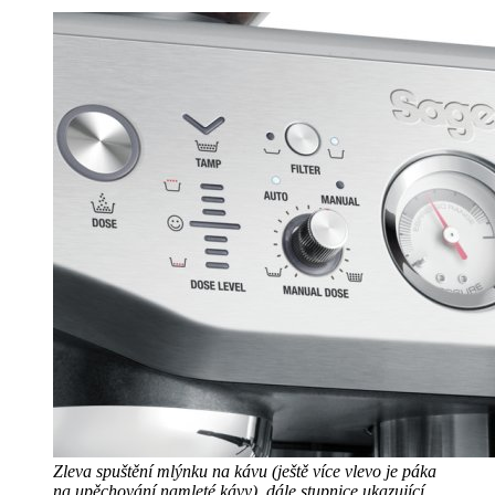
Zleva spuštění mlýnku na kávu (ještě více vlevo je páka
na upěchování namleté kávy), dále stupnice ukazující