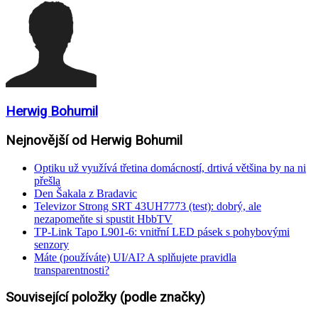
Herwig Bohumil
Nejnovější od Herwig Bohumil
Optiku už využívá třetina domácností, drtivá většina by na ni
přešla
Den Šakala z Bradavic
Televizor Strong SRT 43UH7773 (test): dobrý, ale
nezapomeňte si spustit HbbTV
TP-Link Tapo L901-6: vnitřní LED pásek s pohybovými
senzory
Máte (používáte) UI/AI? A splňujete pravidla
transparentnosti?
Související položky (podle značky)