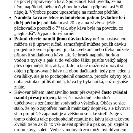
na počet připravených káv. Společnost Fast uvedla, že na
něm, například, během čtyř hodin zvládla připravit asi 500
nápojů. Výrobce pouze upozorňuje na možnost přehřátí.
Namletá káva
se lehce ovladatelnou pákou (zvládne to i
dítě) pěchuje
pod tlakem asi 20 kg a na závěr se ještě
pěchovadlo pootočí o 7° tak, aby káva byla na povrchu co
„nejhladší“. Vypadá to výborně!
Pokud chcete namlít
jinou dávku kávy
než tu nastavenou,
můžete si ji upravit ručně, samozřejmě můžete použít dávku
pro jednu kávu a připravit ji jako „velkou“ nebo třeba můžete
připravit snídaňovou kávu tak, že hrnek naplníte horkou
vodou z trysky a pak si do velkého šálku pustíte velký nápoj
přes objemnější filtr, atd., atd. Je tu také možnost upravit si
objem připravované kávy na obou tlačítkách, tedy pro jeden a
dva šálky, ale je to pochopitelně omezeno, protože kdyby byla
doba extrakce příliš dlouhá, káva by byla hořká, což nejspíše
znáte.
Kávovar během intenzivního testu překvapivě
často zvládal
namlít přesný objem,
který šel následně jednoduše
upěchovat s oznámením správného výsledku. Občas se sice
stalo, že bylo zapotřebí namlít malinkatý doplněk, ale kávovar
si to pro příště zapamatuje a většinou se také strefí. Sage v
tomto ohledu také pochopitelně reaguje na kávu jako takovou.
Zvládl třeba 2x či 4x vše udělat správně a pak se, při stejném
druhu kávy, spletl. Vedle samotných zrn může být důvodem