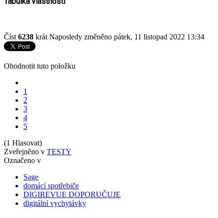
Tabulka vlastností
Číst
6238
krát
Naposledy změněno pátek, 11 listopad 2022 13:34
Ohodnotit tuto položku
1
2
3
4
5
(1 Hlasovat)
Zveřejněno v
TESTY
Označeno v
Sage
domácí spotřebiče
DIGIREVUE DOPORUČUJE
digitální vychytávky