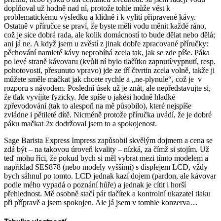
doplňoval už hodně nad ní, protože tohle může vést k
problematickému výsledku a klidně i k vylití připravené kávy.
Ostatně v příručce se praví, že byste měli vodu měnit každé ráno,
což je sice dobrá rada, ale kolik domácností to bude dělat nebo dělá;
ani já ne. A když jsem u zvěstí z jinak dobře zpracované příručky:
pěchování namleté kávy neprobíhá zcela tak, jak se zde píše. Páka
po levé straně kávovaru (kvůli ní bylo tlačítko zapnutí/vypnutí, resp.
pohotovosti, přesunuto vpravo) jde ze tří čtvrtin zcela volně, takže ji
můžete směle mačkat jak chcete rychle a „ne-plynule“, což je v
rozporu s návodem. Poslední úsek už je znát, ale nepředstavujte si,
že tlak vyvíjíte fyzicky. Jde spíše o jakési hodně hladké
zpřevodování (tak to alespoň na mě působilo), které nejspíše
zvládne i pětileté dítě. Nicméně protože příručka uvádí, že je dobré
páku mačkat 2x dodržoval jsem to a spokojenost.
Sage Barista Express Impress zapůsobil skvělým dojmem a cena se
zdá být – na takovou úroveň kvality – nízká, za čímž si stojím. Už
teď mohu říci, že pokud bych si měl vybrat mezi tímto modelem a
například SES878 (nebo modely vyššími) s displejem LCD, vždy
bych sáhnul po tomto. LCD jednak kazí dojem (pardon, ale kávovar
podle mého vypadá o poznání hůře) a jednak je cítit i horší
přehlednost. Mě osobně stačí pár tlačítek a kontrolní ukazatel tlaku
při přípravě a jsem spokojen. Ale já jsem v tomhle konzerva…