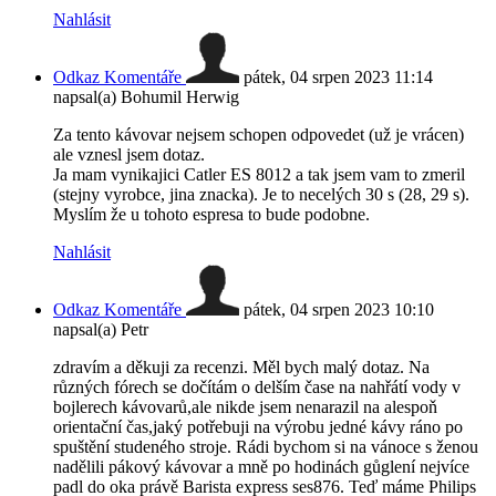
Nahlásit
Odkaz Komentáře
pátek, 04 srpen 2023 11:14
napsal(a) Bohumil Herwig
Za tento kávovar nejsem schopen odpovedet (už je vrácen)
ale vznesl jsem dotaz.
Ja mam vynikajici Catler ES 8012 a tak jsem vam to zmeril
(stejny vyrobce, jina znacka). Je to necelých 30 s (28, 29 s).
Myslím že u tohoto espresa to bude podobne.
Nahlásit
Odkaz Komentáře
pátek, 04 srpen 2023 10:10
napsal(a) Petr
zdravím a děkuji za recenzi. Měl bych malý dotaz. Na
různých fórech se dočítám o delším čase na nahřátí vody v
bojlerech kávovarů,ale nikde jsem nenarazil na alespoň
orientační čas,jaký potřebuji na výrobu jedné kávy ráno po
spuštění studeného stroje. Rádi bychom si na vánoce s ženou
nadělili pákový kávovar a mně po hodinách gůglení nejvíce
padl do oka právě Barista express ses876. Teď máme Philips