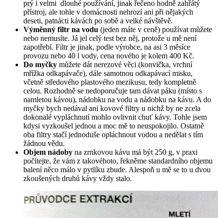
prý i velmi dlouhé používání, jinak řečeno hodně zahřátý
přístroj, ale tohle v domácnosti nehrozí ani při nějakých
deseti, patnácti kávách po sobě a velké návštěvě.
Výměnný filtr na vodu
(jeden máte v ceně) používat můžete
nebo nemusíte. Já jel celý test bez něj, protože u mě není
zapotřebí. Filtr je jinak, podle výrobce, na asi 3 měsíce
provozu nebo 40 l vody, cena nového je kolem 400 Kč.
Do myčky
můžete dát nerezové věci (konvička, vrchní
mřížka odkapávače), dále samotnou odkapávací misku,
včetně středového plastového mezikusu, tedy kompletně
celou. Rozhodně se nedoporučuje tam dávat páku (místo s
namletou kávou), nádobku na vodu a nádobku na kávu. A do
myčky bych nedával ani kovové filtry u nichž by ne zcela
dokonalé vypláchnutí mohlo ovlivnit chuť kávy. Tohle jsem
kdysi vyzkoušel jednou a moc mě to neuspokojilo. Ostatně
oba filtry stačí jednoduše opláchnout vodou a nedělat s tím
žádnou vědu.
Objem nádoby
na zrnkovou kávu má být 250 g, v praxi
počítejte, že vám z takovéhoto, řekněme standardního objemu
balení něco málo v pytlíku zbude. Alespoň u mě se to u dvou
zkoušených druhů kávy vždy stalo.