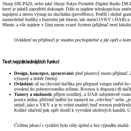
Sharp DR-P420, nebo také
Sharp Tokyo Portable Digital Radio DR
které je taktéž zapotřebí dokoupit. Dále tu najdete teleskopickou an
napájení a stereo výstup na sluchátka (prověřeno). Potěší i slušné gu
nastavitelné budíky s buzením jak tónem, tak stanicí (VKV i DAB) a b
90min. a vše najdete v části menu zvané System (přijímač není lokalizo
Ovládaní na přijímači je snadno pochopitelné a jde opět o kombi
Test nejzákladnějších funkcí
Design, koncepce, zpracování:
plně plastový mono přijímač. Z
výrazný a dobře čitelný.
Ovládání:
až na chování tlačítka pro přepnutí vstupu (mění ho n
uvedení do pohotovostního režimu. Rovnou k dispozici tři tlačít
Tunery a možnosti:
příjem rozdílný, u DAB subjektivně vzato 
pozice jedna, přičemž ladění lze nastavit na „všechny“ nebo „
stejně, jako u VKV a je to velmi snadné; buď rovnou podržením t
Krátké stlačení pak opět slouží k vyvolání uložených kanálů. 
Čeština jdoucí s vysílání byla vždy úplná a bez výpadku znaků.