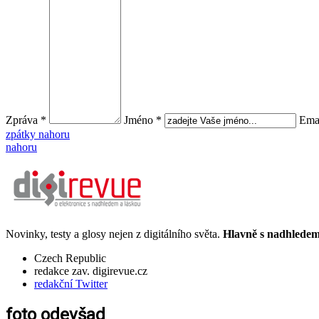
Zpráva *
Jméno *
Emai
zpátky nahoru
nahoru
Novinky, testy a glosy nejen z digitálního světa.
Hlavně s nadhledem.
Czech Republic
redakce zav. digirevue.cz
redakční Twitter
foto odevšad