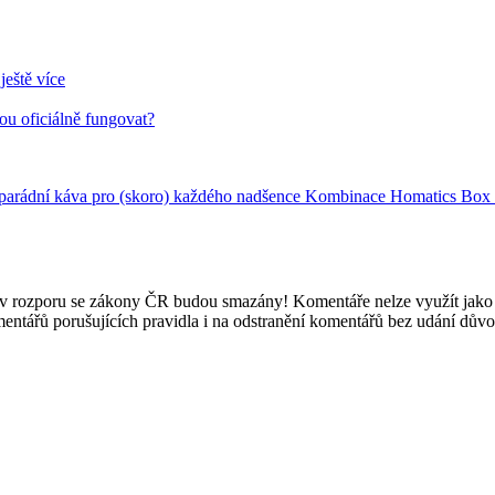
ještě více
ou oficiálně fungovat?
: parádní káva pro (skoro) každého nadšence
Kombinace Homatics Box R 
e v rozporu se zákony ČR budou smazány! Komentáře nelze využít jako 
mentářů porušujících pravidla i na odstranění komentářů bez udání dův