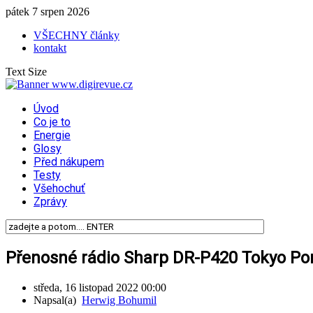
pátek 7 srpen 2026
VŠECHNY články
kontakt
Text Size
Úvod
Co je to
Energie
Glosy
Před nákupem
Testy
Všehochuť
Zprávy
Přenosné rádio Sharp DR-P420 Tokyo Porta
středa, 16 listopad 2022 00:00
Napsal(a)
Herwig Bohumil