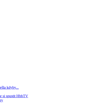
ešla kdyby...
e si spustit HbbTV
ry