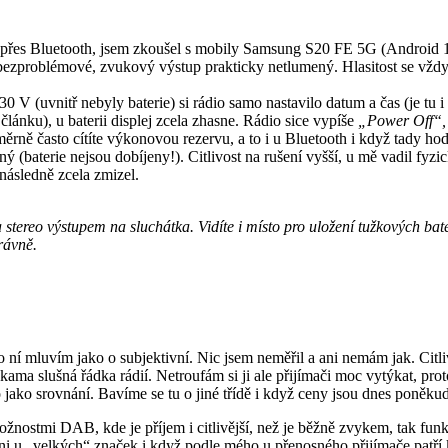
ní přes Bluetooth, jsem zkoušel s mobily Samsung S20 FE 5G (Android
bezproblémové, zvukový výstup prakticky netlumený. Hlasitost se vždy 
30 V (uvnitř nebyly baterie) si rádio samo nastavilo datum a čas (je tu 
ánku), u baterii displej zcela zhasne. Rádio sice vypíše
„Power Off“,
rně často cítíte výkonovou rezervu, a to i u Bluetooth i když tady hod
ý (baterie nejsou dobíjeny!). Citlivost na rušení vyšší, u mě vadil fyzi
 následně zcela zmizel.
tereo výstupem na sluchátka. Vidíte i místo pro uložení tužkových bater
rávně.
o ní mluvím jako o subjektivní. Nic jsem neměřil a ani nemám jak. Citli
ama slušná řádka rádií. Netroufám si ji ale přijímači moc vytýkat, prot
 jako srovnání. Bavíme se tu o jiné třídě i když ceny jsou dnes poněku
žnostmi DAB, kde je příjem i citlivější, než je běžně zvykem, tak fu
 ani u „velkých“ značek i když podle mého u přenosného přijímače patří 