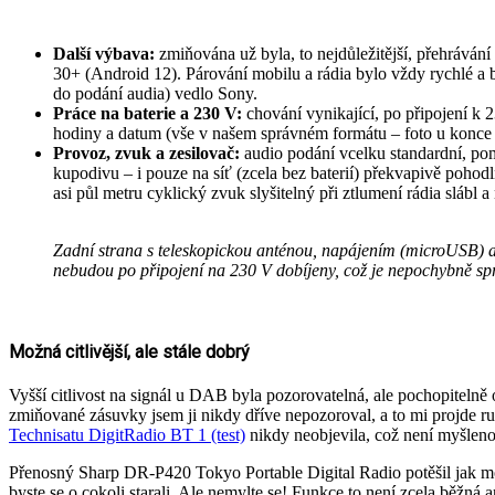
Další výbava:
zmiňována už byla, to nejdůležitější, přehrává
30+ (Android 12). Párování mobilu a rádia bylo vždy rychlé a 
do podání audia) vedlo Sony.
Práce na baterie a 230 V:
chování vynikající, po připojení k 2
hodiny a datum (vše v našem správném formátu – foto u konce čl
Provoz, zvuk a zesilovač:
audio podání vcelku standardní, pomě
kupodivu – i pouze na síť (zcela bez baterií) překvapivě pohodln
asi půl metru cyklický zvuk slyšitelný při ztlumení rádia slábl a
Zadní strana s teleskopickou anténou, napájením (microUSB) a s
nebudou po připojení na 230 V dobíjeny, což je nepochybně sp
Možná citlivější, ale stále dobrý
Vyšší citlivost na signál u DAB byla pozorovatelná, ale pochopitelně 
zmiňované zásuvky jsem ji nikdy dříve nepozoroval, a to mi projde ruk
Technisatu DigitRadio BT 1 (test)
nikdy neobjevila, což není myšleno
Přenosný Sharp DR-P420 Tokyo Portable Digital Radio potěšil jak mo
byste se o cokoli starali. Ale nemylte se! Funkce to není zcela běžná