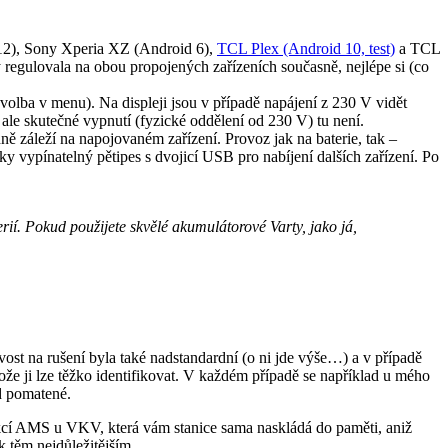
 12), Sony Xperia XZ (Android 6),
TCL Plex (Android 10, test)
a TCL
regulovala na obou propojených zařízeních současně, nejlépe si (co
i volba v menu). Na displeji jsou v případě napájení z 230 V vidět
ale skutečné vypnutí (fyzické oddělení od 230 V) tu není.
ně záleží na napojovaném zařízení. Provoz jak na baterie, tak –
cky vypínatelný pětipes s dvojicí USB pro nabíjení dalších zařízení. Po
ií. Pokud použijete skvělé akumulátorové Varty, jako já,
vost na rušení byla také nadstandardní (o ni jde výše…) a v případě
ože ji lze těžko identifikovat. V každém případě se například u mého
d pomatené.
nkcí AMS u VKV, která vám stanice sama naskládá do paměti, aniž
k těm nejdůležitějším.