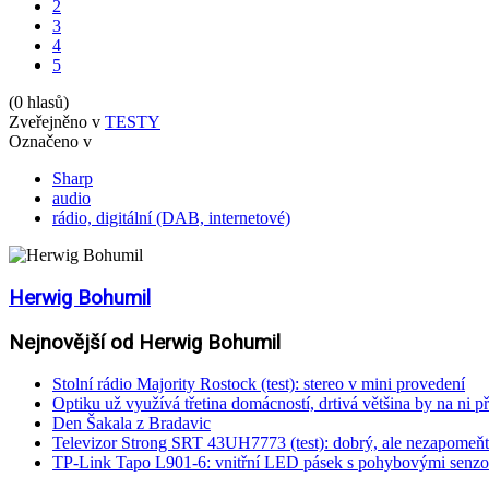
2
3
4
5
(0 hlasů)
Zveřejněno v
TESTY
Označeno v
Sharp
audio
rádio, digitální (DAB, internetové)
Herwig Bohumil
Nejnovější od Herwig Bohumil
Stolní rádio Majority Rostock (test): stereo v mini provedení
Optiku už využívá třetina domácností, drtivá většina by na ni př
Den Šakala z Bradavic
Televizor Strong SRT 43UH7773 (test): dobrý, ale nezapomeňt
TP-Link Tapo L901-6: vnitřní LED pásek s pohybovými senzo