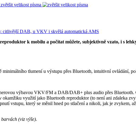
zvětšit velikost písma
 reproduktor k mobilu a počítat můžete, subjektivně vzato, i s le
imálního tlumení u výstupu přes Bluetooth, intuitivní ovládání, pohod
tunerovou výbavou VKV/FM a DAB/DAB+ plus audio přes Bluetooth. Ovlá
to i v okamžiku využití jako Bluetooth reproduktor (to není ani zdalek
nutí vstupu, který se měnil hned po stlačení a nikoli, jak je zvykem, až
 barvách (viz výše).