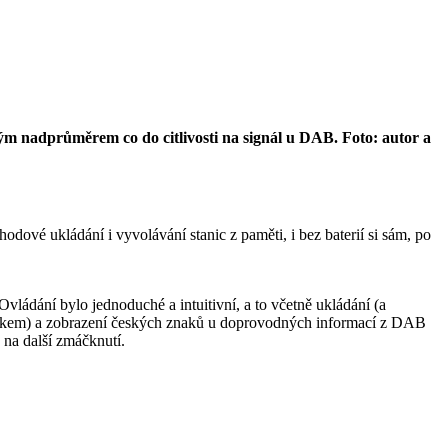
hkým nadprůměrem co do citlivosti na signál u DAB. Foto: autor a
ové ukládání i vyvolávání stanic z paměti, i bez baterií si sám, po
dání bylo jednoduché a intuitivní, a to včetně ukládání (a
a zvykem) a zobrazení českých znaků u doprovodných informací z DAB
 na další zmáčknutí.