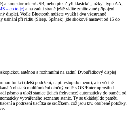
ně) a konektor microUSB, nebo přes čtyři klasické „tužky“ typu AA,
S – co to je)
a na zadní straně ještě vidíte zmiňované připojení
zný displej. Vedle Bluetooth můžete využít i dva všestranně
 usínání při rádiu (Sleep, Spánek), jde skokově nastavit od 15 do
eleskopickou anténou a rozhraními na zadní. Dvouřádkový displej
druhou funkci (delší podržení, např. vstup do menu), a to včetně
h kanálů obstará multifunkční otočný volič s OK/Enter uprostřed.
dí pásmo a uloží stanice (jejich frekvence) automaticky do paměti od
utomaticky vytvářeného seznamu stanic. Ty se ukládají do paměti
ačení a podržení tlačítka se srdíčkem, což jsou tzv. oblíbené položky.
ce.