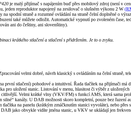
-P420
je malý přijímač s napájením buď přes mobilový zdroj (není v ce
ténu, jeden reproduktor napojený na zesilovač o slušném výkonu 2 W
(RM
my na spodní straně a rozumné ovládání na straně čelní doplněné o výra
uzení také můžete odložit. Automatické vypnutí po zvoleném čase, tedy
ván ani do češtiny, ani slovenštiny).
naci krátkého stlačení a stlačení s přidržením. Je to o zvyku.
pracování velmi dobré, návrh klasický s ovládáním na čelní straně, t
a první stlačení) pohodové a intuitivní. Řada tlačítek na přijímači má 
ka pro uložení stanic. Listování v menu, hlasitost či výběr z uloženýc
citlivější. Velmi krátké vlny (VKV/FM) s funkcí AMS, která sama prola
jen silné“ kanály. U DAB možnosti skoro kompletní, pouze bez řazení a
lačítka na panelu (krátkým zmáčknutím stanici vyvoláte), nebo přes stl
U DAB jako obvykle vidíte jména stanic, u VKV se ukládají jen frekven