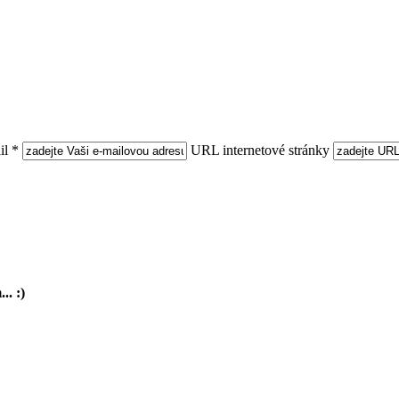
l *
URL internetové stránky
.. :)