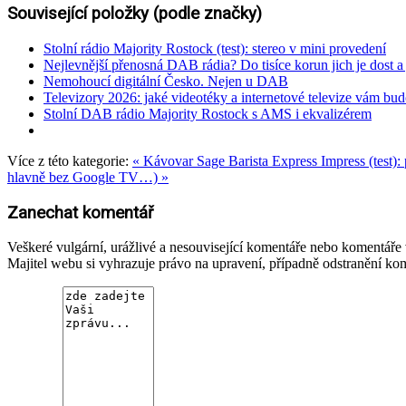
Související položky (podle značky)
Stolní rádio Majority Rostock (test): stereo v mini provedení
Nejlevnější přenosná DAB rádia? Do tisíce korun jich je dost a 
Nemohoucí digitální Česko. Nejen u DAB
Televizory 2026: jaké videotéky a internetové televize vám bud
Stolní DAB rádio Majority Rostock s AMS i ekvalizérem
Více z této kategorie:
« Kávovar Sage Barista Express Impress (test)
hlavně bez Google TV…) »
Zanechat komentář
Veškeré vulgární, urážlivé a nesouvisející komentáře nebo komentář
Majitel webu si vyhrazuje právo na upravení, případně odstranění ko