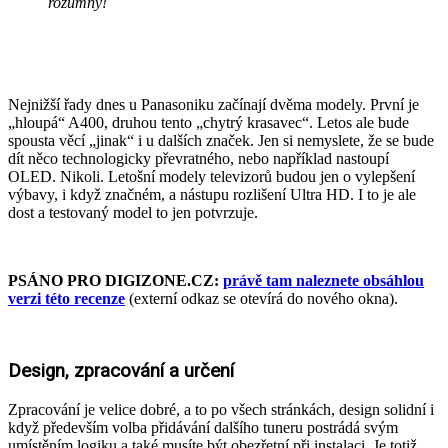
rozumný!
Nejnižší řady dnes u Panasoniku začínají dvěma modely. První je
„hloupá“ A400, druhou tento „chytrý krasavec“. Letos ale bude
spousta věcí „jinak“ i u dalších značek. Jen si nemyslete, že se bude
dít něco technologicky převratného, nebo například nastoupí
OLED. Nikoli. Letošní modely televizorů budou jen o vylepšení
výbavy, i když značném, a nástupu rozlišení Ultra HD. I to je ale
dost a testovaný model to jen potvrzuje.
PSÁNO PRO DIGIZONE.CZ:
právě tam naleznete obsáhlou
verzi této recenze
(externí odkaz se otevírá do nového okna).
Design, zpracování a určení
Zpracování je velice dobré, a to po všech stránkách, design solidní i
když především volba přidávání dalšího tuneru postrádá svým
umístěním logiku a také musíte být obezřetní při instalaci. Je totiž