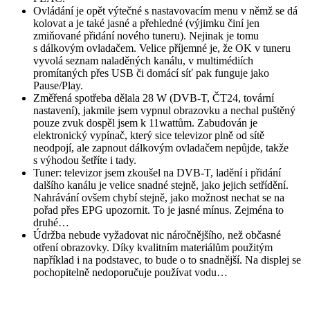
Ovládání je opět výtečné s nastavovacím menu v němž se dá
kolovat a je také jasné a přehledné (výjimku činí jen
zmiňované přidání nového tuneru). Nejinak je tomu
s dálkovým ovladačem. Velice příjemné je, že OK v tuneru
vyvolá seznam naladěných kanálu, v multimédiích
promítaných přes USB či domácí síť pak funguje jako
Pause/Play.
Změřená spotřeba dělala 28 W (DVB-T, ČT24, tovární
nastavení), jakmile jsem vypnul obrazovku a nechal puštěný
pouze zvuk dospěl jsem k 11wattům. Zabudován je
elektronický vypínač, který sice televizor plně od sítě
neodpojí, ale zapnout dálkovým ovladačem nepůjde, takže
s výhodou šetříte i tady.
Tuner: televizor jsem zkoušel na DVB-T, ladění i přidání
dalšího kanálu je velice snadné stejně, jako jejich setřídění.
Nahrávání ovšem chybí stejně, jako možnost nechat se na
pořad přes EPG upozornit. To je jasné mínus. Zejména to
druhé…
Údržba nebude vyžadovat nic náročnějšího, než občasné
otření obrazovky. Díky kvalitním materiálům použitým
například i na podstavec, to bude o to snadnější. Na displej se
pochopitelně nedoporučuje používat vodu…