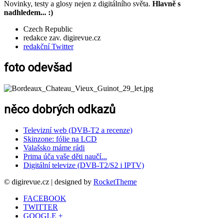
Novinky, testy a glosy nejen z digitálního světa.
Hlavně s
nadhledem... :)
Czech Republic
redakce zav. digirevue.cz
redakční Twitter
foto odevšad
něco dobrých odkazů
Televizní web (DVB-T2 a recenze)
Skinzone: fólie na LCD
Valašsko máme rádi
Prima úča vaše děti naučí...
Digitální televize (DVB-T2/S2 i IPTV)
© digirevue.cz | designed by
RocketTheme
FACEBOOK
TWITTER
GOOGLE +