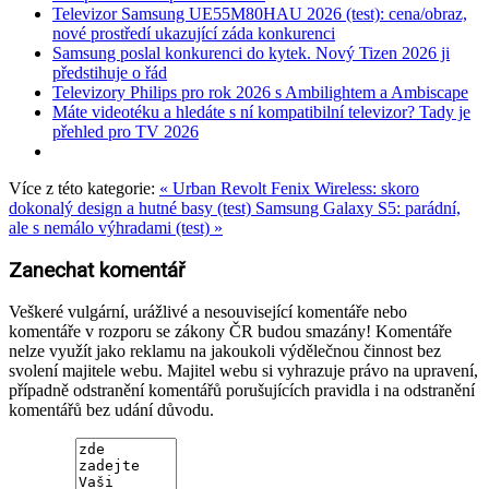
Televizor Samsung UE55M80HAU 2026 (test): cena/obraz,
nové prostředí ukazující záda konkurenci
Samsung poslal konkurenci do kytek. Nový Tizen 2026 ji
předstihuje o řád
Televizory Philips pro rok 2026 s Ambilightem a Ambiscape
Máte videotéku a hledáte s ní kompatibilní televizor? Tady je
přehled pro TV 2026
Více z této kategorie:
« Urban Revolt Fenix Wireless: skoro
dokonalý design a hutné basy (test)
Samsung Galaxy S5: parádní,
ale s nemálo výhradami (test) »
Zanechat komentář
Veškeré vulgární, urážlivé a nesouvisející komentáře nebo
komentáře v rozporu se zákony ČR budou smazány! Komentáře
nelze využít jako reklamu na jakoukoli výdělečnou činnost bez
svolení majitele webu. Majitel webu si vyhrazuje právo na upravení,
případně odstranění komentářů porušujících pravidla i na odstranění
komentářů bez udání důvodu.