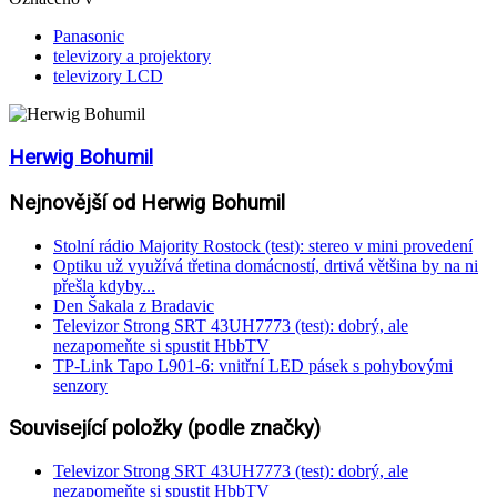
Panasonic
televizory a projektory
televizory LCD
Herwig Bohumil
Nejnovější od Herwig Bohumil
Stolní rádio Majority Rostock (test): stereo v mini provedení
Optiku už využívá třetina domácností, drtivá většina by na ni
přešla kdyby...
Den Šakala z Bradavic
Televizor Strong SRT 43UH7773 (test): dobrý, ale
nezapomeňte si spustit HbbTV
TP-Link Tapo L901-6: vnitřní LED pásek s pohybovými
senzory
Související položky (podle značky)
Televizor Strong SRT 43UH7773 (test): dobrý, ale
nezapomeňte si spustit HbbTV