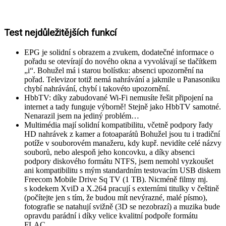
Test nejdůležitějších funkcí
EPG je solidní s obrazem a zvukem, dodatečné informace o
pořadu se otevírají do nového okna a vyvolávají se tlačítkem
„i“. Bohužel má i starou bolístku: absenci upozornění na
pořad. Televizor totiž nemá nahrávání a jakmile u Panasoniku
chybí nahrávání, chybí i takovéto upozornění.
HbbTV: díky zabudované Wi-Fi nemusíte řešit připojení na
internet a tady funguje výborně! Stejně jako HbbTV samotné.
Nenarazil jsem na jediný problém…
Multimédia mají solidní kompatibilitu, včetně podpory řady
HD nahrávek z kamer a fotoaparátů Bohužel jsou tu i tradiční
potíže v souborovém manažeru, kdy kupř. nevidíte celé názvy
souborů, nebo alespoň jeho koncovku, a díky absenci
podpory diskového formátu NTFS, jsem nemohl vyzkoušet
ani kompatibilitu s mým standardním testovacím USB diskem
Freecom Mobile Drive Sq TV (1 TB). Nicméně filmy mj.
s kodekem XviD a X.264 pracují s externími titulky v češtině
(počítejte jen s tím, že budou mít nevýrazné, malé písmo),
fotografie se natahují svižně (3D se nezobrazí) a muzika bude
opravdu parádní i díky velice kvalitní podpoře formátu
FLAC.