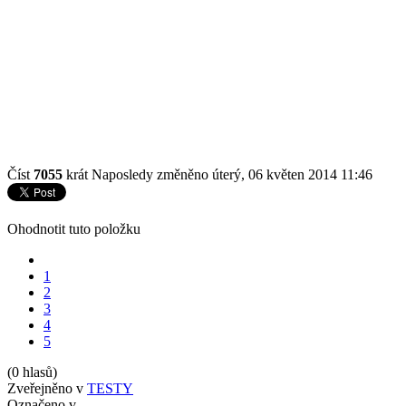
Číst
7055
krát
Naposledy změněno úterý, 06 květen 2014 11:46
Ohodnotit tuto položku
1
2
3
4
5
(0 hlasů)
Zveřejněno v
TESTY
Označeno v