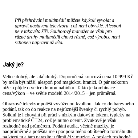
Při přehrávání multimédií můžete kdykoli vyvolat a
upravit nastavení televizoru, což není obvyklé. Alespoň
ne v takovéto šíři. Souborový manažer se však pro
různé druhy multimédií chová různě, což výrobce není
schopen napravit už léta.
Jaký je?
Velice dobrý, ale také drahý. Doporučená koncová cena 10.999 Kč
by měla být nižší, alespoň pod magickou hranici. O pár stokorun
níže a půjde o velice dobrou nabídku. Takto je kombinace
cena/výkon – ve světle modelů 2014/2015 – jen průměrná.
Obrazově televizor potěší vyváženou kvalitou. Jak co do barevného
podání, tak co do reakce na nejrůznější švenky či rychlý pohyb.
Solidní je i chování při práci s nízkým datovým tokem, typicky na
problematické ČT24, což je nutno ocenit. Zvukově je však
rozhodně nad průměrem. Podání audia, včetně muziky, je
nadprůměrné a potěšila mě i podpora mého oblíbeného formátu dts
na který tu a tam narazíte u filmů či v muzice. A poslech rozhodně