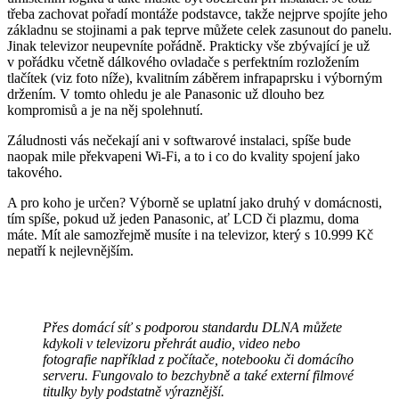
třeba zachovat pořadí montáže podstavce, takže nejprve spojíte jeho
základnu se stojinami a pak teprve můžete celek zasunout do panelu.
Jinak televizor neupevníte pořádně. Prakticky vše zbývající je už
v pořádku včetně dálkového ovladače s perfektním rozložením
tlačítek (viz foto níže), kvalitním záběrem infrapaprsku i výborným
držením. V tomto ohledu je ale Panasonic už dlouho bez
kompromisů a je na něj spolehnutí.
Záludnosti vás nečekají ani v softwarové instalaci, spíše bude
naopak mile překvapeni Wi-Fi, a to i co do kvality spojení jako
takového.
A pro koho je určen? Výborně se uplatní jako druhý v domácnosti,
tím spíše, pokud už jeden Panasonic, ať LCD či plazmu, doma
máte. Mít ale samozřejmě musíte i na televizor, který s 10.999 Kč
nepatří k nejlevnějším.
Přes domácí síť s podporou standardu DLNA můžete
kdykoli v televizoru přehrát audio, video nebo
fotografie například z počítače, notebooku či domácího
serveru. Fungovalo to bezchybně a také externí filmové
titulky byly podstatně výraznější.