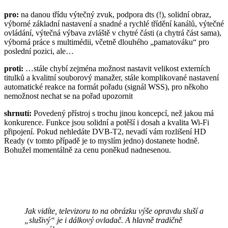
pro:
na danou třídu výtečný zvuk, podpora dts (!), solidní obraz,
výborné základní nastavení a snadné a rychlé třídění kanálů, výtečné
ovládání, výtečná výbava zvláště v chytré části (a chytrá část sama),
výborná práce s multimédii, včetně dlouhého „pamatováku“ pro
poslední pozici, ale…
proti:
…stále chybí zejména možnost nastavit velikost externích
titulků a kvalitní souborový manažer, stále komplikované nastavení
automatické reakce na formát pořadu (signál WSS), pro někoho
nemožnost nechat se na pořad upozornit
shrnutí:
Povedený přístroj s trochu jinou koncepcí, než jakou má
konkurence. Funkce jsou solidní a potěší i dosah a kvalita Wi-Fi
připojení. Pokud nehledáte DVB-T2, nevadí vám rozlišení HD
Ready (v tomto případě je to myslím jedno) dostanete hodně.
Bohužel momentálně za cenu poněkud nadnesenou.
Jak vidíte, televizoru to na obrázku výše opravdu sluší a
„slušivý“ je i dálkový ovladač. A hlavně tradičně