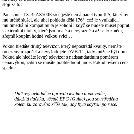
stojí za to!
Panasonic TX-32AS500E sice ještě nemá panel typu IPS, který by
mu určitě slušel, ale úhel pohledu dělá 176°, což je vynikající,
multimediální kompatibilita je solidní i když se budete muset poprat
s externími titulky, které jsou malé a nevýrazné a až se to změní,
zřejmě koupím hodně velkou svíci…
Pokud hledáte druhý televizor, který nepostrádá kvality, nemáte
omezený rozpočet a nevyžadujete DVB-T2, tady můžete být doma.
Pokud ale hledáte levný televizor s nadstandardním poměrem
cena/výkon, zatím se musíte poohlédnout jinde. Pokud ovšem cena
spadne…
Dálkový ovladač je opravdu kvalitní a jak vidíte,
důležitá tlačítka, včetně EPG (Guide) jsou soustředěna
kolem kurzorového kříže tak, aby byla kdykoli po ruce.