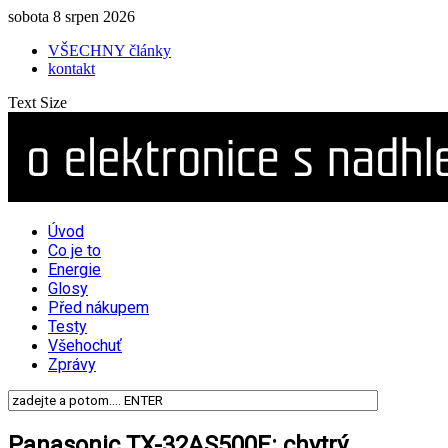
sobota 8 srpen 2026
VŠECHNY články
kontakt
Text Size
Úvod
Co je to
Energie
Glosy
Před nákupem
Testy
Všehochuť
Zprávy
Panasonic TX-32AS500E: chytrý,