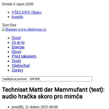
čtvrtek 6 srpen 2026
VŠECHNY články
kontakt
Text Size
Úvod
Co je to
Energie
Glosy
Před nákupem
Testy
Všehochuť
Zprávy
Technisat Matti der Mammufant (test):
audio hračka skoro pro mimča
pondělí, 21 duben 2025 00:00