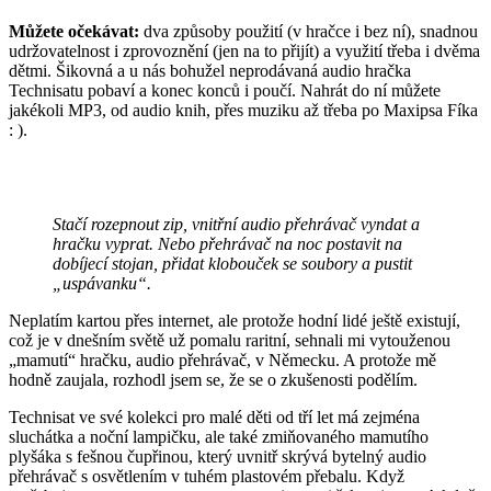
Můžete očekávat:
dva způsoby použití (v hračce i bez ní), snadnou
udržovatelnost i zprovoznění (jen na to přijít) a využití třeba i dvěma
dětmi. Šikovná a u nás bohužel neprodávaná audio hračka
Technisatu pobaví a konec konců i poučí. Nahrát do ní můžete
jakékoli MP3, od audio knih, přes muziku až třeba po Maxipsa Fíka
: ).
Stačí rozepnout zip, vnitřní audio přehrávač vyndat a
hračku vyprat. Nebo přehrávač na noc postavit na
dobíjecí stojan, přidat klobouček se soubory a pustit
„uspávanku“.
Neplatím kartou přes internet, ale protože hodní lidé ještě existují,
což je v dnešním světě už pomalu raritní, sehnali mi vytouženou
„mamutí“ hračku, audio přehrávač, v Německu. A protože mě
hodně zaujala, rozhodl jsem se, že se o zkušenosti podělím.
Technisat ve své kolekci pro malé děti od tří let má zejména
sluchátka a noční lampičku, ale také zmiňovaného mamutího
plyšáka s fešnou čupřinou, který uvnitř skrývá bytelný audio
přehrávač s osvětlením v tuhém plastovém přebalu. Když