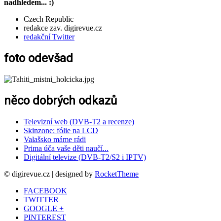
nadhledem... :)
Czech Republic
redakce zav. digirevue.cz
redakční Twitter
foto odevšad
něco dobrých odkazů
Televizní web (DVB-T2 a recenze)
Skinzone: fólie na LCD
Valašsko máme rádi
Prima úča vaše děti naučí...
Digitální televize (DVB-T2/S2 i IPTV)
© digirevue.cz | designed by
RocketTheme
FACEBOOK
TWITTER
GOOGLE +
PINTEREST