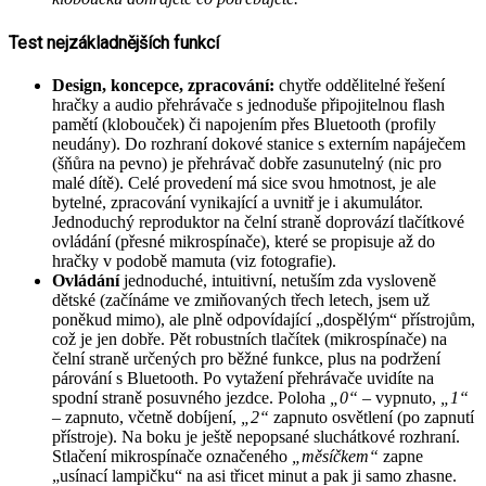
Test nejzákladnějších funkcí
Design, koncepce, zpracování:
chytře oddělitelné řešení
hračky a audio přehrávače s jednoduše připojitelnou flash
pamětí (klobouček) či napojením přes Bluetooth (profily
neudány). Do rozhraní dokové stanice s externím napáječem
(šňůra na pevno) je přehrávač dobře zasunutelný (nic pro
malé dítě). Celé provedení má sice svou hmotnost, je ale
bytelné, zpracování vynikající a uvnitř je i akumulátor.
Jednoduchý reproduktor na čelní straně doprovází tlačítkové
ovládání (přesné mikrospínače), které se propisuje až do
hračky v podobě mamuta (viz fotografie).
Ovládání
jednoduché, intuitivní, netuším zda vysloveně
dětské (začínáme ve zmiňovaných třech letech, jsem už
poněkud mimo), ale plně odpovídající „dospělým“ přístrojům,
což je jen dobře. Pět robustních tlačítek (mikrospínače) na
čelní straně určených pro běžné funkce, plus na podržení
párování s Bluetooth. Po vytažení přehrávače uvidíte na
spodní straně posuvného jezdce. Poloha
„0“
– vypnuto,
„1“
– zapnuto, včetně dobíjení,
„2“
zapnuto osvětlení (po zapnutí
přístroje). Na boku je ještě nepopsané sluchátkové rozhraní.
Stlačení mikrospínače označeného
„měsíčkem“
zapne
„usínací lampičku“ na asi třicet minut a pak ji samo zhasne.