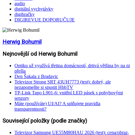
audio
digitální vychytávky
digihračky
DIGIREVUE DOPORUČUJE
Herwig Bohumil
Nejnovější od Herwig Bohumil
Optiku už využívá třetina domácností, drtivá většina by na ni
přešla
Den Šakala z Bradavic
Televizor Strong SRT 43UH7773 (test): dobrý, ale
nezapomeňte si spustit HbbTV
TP-Link Tapo L901-6: vnitřní LED pásek s pohybovými
senzory
Máte (používáte) UI/AI? A splňujete pravidla
transparentnosti?
Související položky (podle značky)
Televizor Samsung UE55M80HAU 2026 (test): cena/obraz,