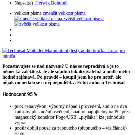
Napsal(a)
Herwig Bohumil
velikost písma
zmenšit velikost písma
zvětšit velikost písma
Pozastavujete se nad názvem? U nás se neprodává a je to
německá záležitost. Je ale snadno lokalizovatelná a podle mého
hodně zajímavá. Po pravdě – koupil jsem ho pro neteř, ale
nějak mi nedalo se o něj nepodělit… Foto: autor a Technisat
Hodnocení: 95 %
pro:
cena/výkon, výborný nápad i provedení, audio na dva
způsoby plus noční osvětlení, snadno napojitelný na PC přes
magnetický konektor Pogo/USB, „plyšáka“ lze jednoduše
vyprat
proti:
dobíjí pouze za zapnutého (přepnutého – viz článek)
stavu