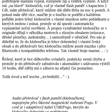
potřebujete mamuta vyprat, rozepnete zip a vnitřek vyjmete. A když
má „na hlavě“ klobouček, což je vlastně flash paměť s kapacitou 2
GB, máte přehrávač, který můžete dát dítěti třeba na noc k posteli. A
pokud máte dětí více, naučíte je o hračku se podělit a každému
pořídíte jeden fešný klobouček s vlastní muzikou nebo pohádkami u
kterých mohou i usínat, protože se dá spustit i automaticky
vypinatelné noční osvětlení. À propos vyměnitelné kloboučky se v
originále dělají v několika motivech s různým obsahem (relaxace,
dětské písničky, audioknihy…) samozřejmě v němčině. Pro nás je
důležité to, že do kloboučku je lehce dohratelný i vlastní český
obsah a do přehrávače bez kloboučku můžete pustit muziku i přes
Bluetooth z kompatibilního telefonu. Tak vlastně hraje mamut… : )
Řešení, které je bez dálkového ovladače, prakticky nemá chybu a
protože je do přehrávače zabudován i akumulátor s udávanou výdrží
10 hodin, dítě (děti) má o zábavu na nějaký čas postaráno.
Tolik úvod a teď trochu
„technikálií…“
: ).
Audio přehrávač s flash pamětí (kloboučkem),
napojeným přes šikovné magnetické rozhraní Pogo. V
ceně je i adaptérový kabel USB/Pogo, kterým do
kloboučku dohrajete co potřebujete.