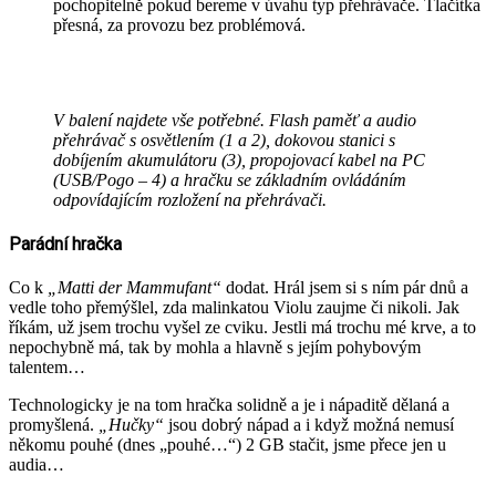
pochopitelně pokud bereme v úvahu typ přehrávače. Tlačítka
přesná, za provozu bez problémová.
V balení najdete vše potřebné. Flash paměť a audio
přehrávač s osvětlením (1 a 2), dokovou stanici s
dobíjením akumulátoru (3), propojovací kabel na PC
(USB/Pogo – 4) a hračku se základním ovládáním
odpovídajícím rozložení na přehrávači.
Parádní hračka
Co k
„Matti der Mammufant“
dodat. Hrál jsem si s ním pár dnů a
vedle toho přemýšlel, zda malinkatou Violu zaujme či nikoli. Jak
říkám, už jsem trochu vyšel ze cviku. Jestli má trochu mé krve, a to
nepochybně má, tak by mohla a hlavně s jejím pohybovým
talentem…
Technologicky je na tom hračka solidně a je i nápaditě dělaná a
promyšlená.
„Hučky“
jsou dobrý nápad a i když možná nemusí
někomu pouhé (dnes „pouhé…“) 2 GB stačit, jsme přece jen u
audia…