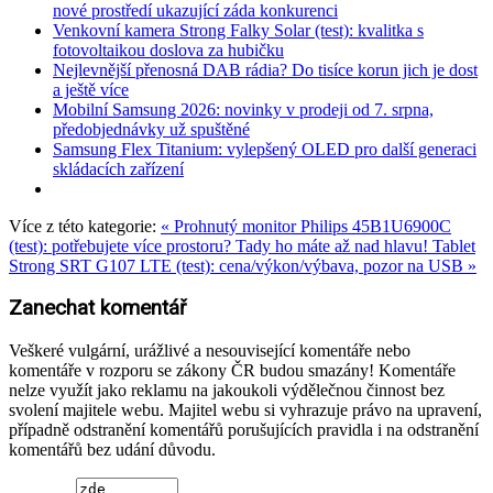
nové prostředí ukazující záda konkurenci
Venkovní kamera Strong Falky Solar (test): kvalitka s
fotovoltaikou doslova za hubičku
Nejlevnější přenosná DAB rádia? Do tisíce korun jich je dost
a ještě více
Mobilní Samsung 2026: novinky v prodeji od 7. srpna,
předobjednávky už spuštěné
Samsung Flex Titanium: vylepšený OLED pro další generaci
skládacích zařízení
Více z této kategorie:
« Prohnutý monitor Philips 45B1U6900C
(test): potřebujete více prostoru? Tady ho máte až nad hlavu!
Tablet
Strong SRT G107 LTE (test): cena/výkon/výbava, pozor na USB »
Zanechat komentář
Veškeré vulgární, urážlivé a nesouvisející komentáře nebo
komentáře v rozporu se zákony ČR budou smazány! Komentáře
nelze využít jako reklamu na jakoukoli výdělečnou činnost bez
svolení majitele webu. Majitel webu si vyhrazuje právo na upravení,
případně odstranění komentářů porušujících pravidla i na odstranění
komentářů bez udání důvodu.