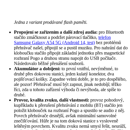
Jedna z variant prodávané flash paměti.
Propojení se zařízením a další zdroj audia:
pro Bluetooth
stačilo zmáčknout a podržet párovací tlačítko,
telefon
Samsung Galaxy A54 5G (Android 14, test)
bez problémů
přehrávač našel, připojil se a pustil muziku. Pro nahrání dat do
kloboučku stačilo připojit základní jednotku přes magnetické
rozhraní Pogo a druhou stranu napojit do USB počítače.
Následovalo běžné přenášení souborů.
Akumulátor a dobíjení:
to první vnitřní, nevýměnné, to
druhé přes dokovou stanici, jeden kulatý konektor, dva
pojišťovací kolíky. Zapadne velmi dobře, je to pro dospělého,
ale pozor! Přehrávač musí být zapnut, jinak nedobíjí; těžko
říci, zda u tohoto zařízení výhoda či nevýhoda, ale spíše to
druhé.
Provoz, kvalita zvuku, další vlastnosti:
provoz pohodový,
kupříkladu k přerušení přehrávání z mobilu (BT) stačilo jen
položit klobouček na rozhraní Pogo a spustilo se audio z něj.
Povrch přehrávače drsnější, avšak minimální samovolné
znečišťování. Hůře je na tom doková stanice s vysloveně
leštěným povrchem. Kvalitu zvuku nemá smysl řešit, neuráží,