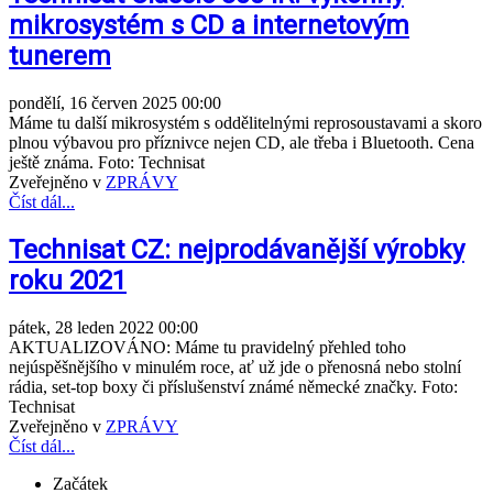
mikrosystém s CD a internetovým
tunerem
pondělí, 16 červen 2025 00:00
Máme tu další mikrosystém s oddělitelnými reprosoustavami a skoro
plnou výbavou pro příznivce nejen CD, ale třeba i Bluetooth. Cena
ještě známa. Foto: Technisat
Zveřejněno v
ZPRÁVY
Číst dál...
Technisat CZ: nejprodávanější výrobky
roku 2021
pátek, 28 leden 2022 00:00
AKTUALIZOVÁNO: Máme tu pravidelný přehled toho
nejúspěšnějšího v minulém roce, ať už jde o přenosná nebo stolní
rádia, set-top boxy či příslušenství známé německé značky. Foto:
Technisat
Zveřejněno v
ZPRÁVY
Číst dál...
Začátek