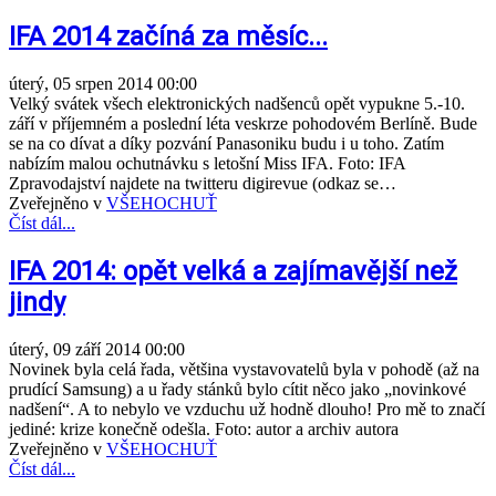
IFA 2014 začíná za měsíc...
úterý, 05 srpen 2014 00:00
Velký svátek všech elektronických nadšenců opět vypukne 5.-10.
září v příjemném a poslední léta veskrze pohodovém Berlíně. Bude
se na co dívat a díky pozvání Panasoniku budu i u toho. Zatím
nabízím malou ochutnávku s letošní Miss IFA. Foto: IFA
Zpravodajství najdete na twitteru digirevue (odkaz se…
Zveřejněno v
VŠEHOCHUŤ
Číst dál...
IFA 2014: opět velká a zajímavější než
jindy
úterý, 09 září 2014 00:00
Novinek byla celá řada, většina vystavovatelů byla v pohodě (až na
prudící Samsung) a u řady stánků bylo cítit něco jako „novinkové
nadšení“. A to nebylo ve vzduchu už hodně dlouho! Pro mě to značí
jediné: krize konečně odešla. Foto: autor a archiv autora
Zveřejněno v
VŠEHOCHUŤ
Číst dál...