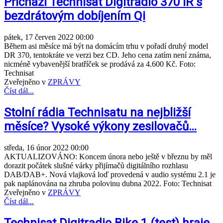
Přichází Technisat Digitradio 370 IR s
bezdrátovým dobíjením Qi
pátek, 17 červen 2022 00:00
Během asi měsíce má být na domácím trhu v pořadí druhý model
DR 370, tentokráte ve verzi bez CD. Jeho cena zatím není známa,
nicméně vybavenější bratříček se prodává za 4.600 Kč. Foto:
Technisat
Zveřejněno v
ZPRÁVY
Číst dál...
Stolní rádia Technisatu na nejbližší
měsíce? Vysoké výkony zesilovačů…
středa, 16 únor 2022 00:00
AKTUALIZOVÁNO: Koncem února nebo ještě v březnu by měl
dorazit počátek slušné várky přijímačů digitálního rozhlasu
DAB/DAB+. Nová vlajková loď provedená v audio systému 2.1 je
pak naplánována na zhruba polovinu dubna 2022. Foto: Technisat
Zveřejněno v
ZPRÁVY
Číst dál...
Technisat Digitradio Bike 1 (test) hraje