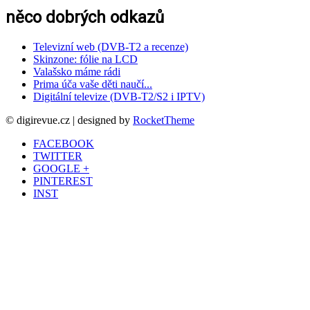
něco dobrých odkazů
Televizní web (DVB-T2 a recenze)
Skinzone: fólie na LCD
Valašsko máme rádi
Prima úča vaše děti naučí...
Digitální televize (DVB-T2/S2 i IPTV)
© digirevue.cz | designed by
RocketTheme
FACEBOOK
TWITTER
GOOGLE +
PINTEREST
INST