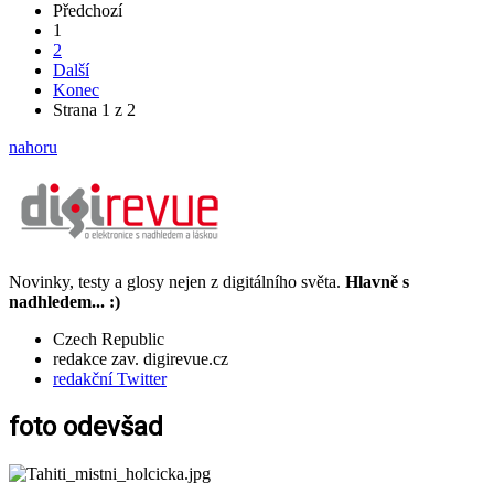
Předchozí
1
2
Další
Konec
Strana 1 z 2
nahoru
Novinky, testy a glosy nejen z digitálního světa.
Hlavně s
nadhledem... :)
Czech Republic
redakce zav. digirevue.cz
redakční Twitter
foto odevšad