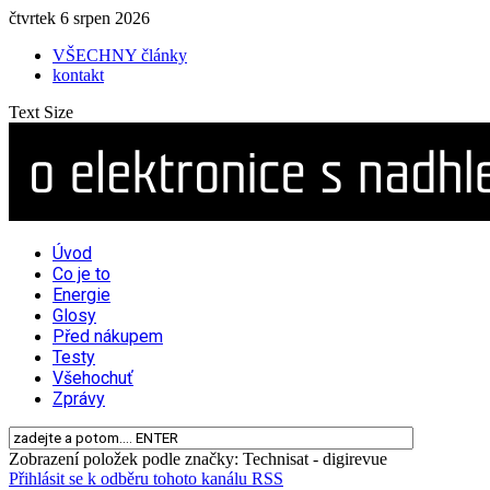
čtvrtek 6 srpen 2026
VŠECHNY články
kontakt
Text Size
Úvod
Co je to
Energie
Glosy
Před nákupem
Testy
Všehochuť
Zprávy
Zobrazení položek podle značky: Technisat - digirevue
Přihlásit se k odběru tohoto kanálu RSS