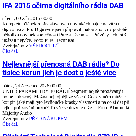
IFA 2015 očima digitálního rádia DAB
středa, 09 září 2015 00:00
Kompletní článek o představených novinkách najde na zítra na
digizone.cz. Pro Digirevue jsem připravil malou anonci v podobě
několika novinek společností Pure a Technisat. Právě ty jich totiž
ukázali nejvíce. Foto: Pure, Technisat
Zveřejněno v
VŠEHOCHUŤ
Číst dál...
Nejlevnější přenosná DAB rádia? Do
tisíce korun jich je dost a ještě více
pátek, 24 červenec 2026 00:00
UNITŘ PARAMETRY 30 RÁDIÍ Segment hojně prodávaný i
hojně nabízený. Možná nejhojněji ze všech! Co si v něm můžete
koupit, jaké mají tyto levňoučké krásky vlastnosti a na co si dát při
jejich pořizování pozor? To vše se dozvíte níže… Foto: Blaupunkt,
Majority Audio
Zveřejněno v
PŘED NÁKUPEM
Číst dál...