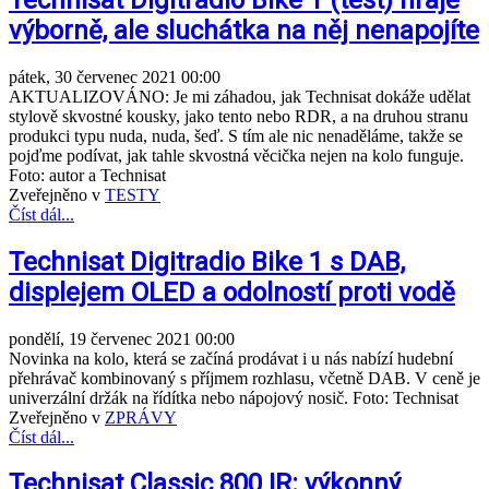
výborně, ale sluchátka na něj nenapojíte
pátek, 30 červenec 2021 00:00
AKTUALIZOVÁNO: Je mi záhadou, jak Technisat dokáže udělat
stylově skvostné kousky, jako tento nebo RDR, a na druhou stranu
produkci typu nuda, nuda, šeď. S tím ale nic nenaděláme, takže se
pojďme podívat, jak tahle skvostná věcička nejen na kolo funguje.
Foto: autor a Technisat
Zveřejněno v
TESTY
Číst dál...
Technisat Digitradio Bike 1 s DAB,
displejem OLED a odolností proti vodě
pondělí, 19 červenec 2021 00:00
Novinka na kolo, která se začíná prodávat i u nás nabízí hudební
přehrávač kombinovaný s příjmem rozhlasu, včetně DAB. V ceně je
univerzální držák na řídítka nebo nápojový nosič. Foto: Technisat
Zveřejněno v
ZPRÁVY
Číst dál...
Technisat Classic 800 IR: výkonný