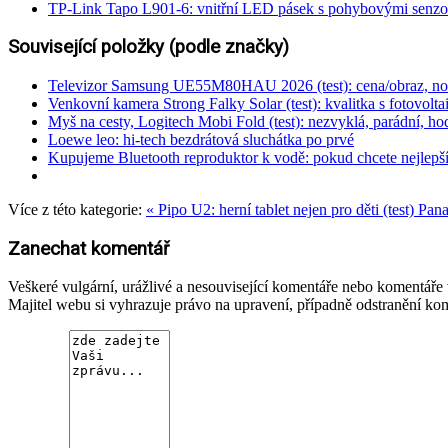
TP-Link Tapo L901-6: vnitřní LED pásek s pohybovými senzo
Související položky (podle značky)
Televizor Samsung UE55M80HAU 2026 (test): cena/obraz, nové
Venkovní kamera Strong Falky Solar (test): kvalitka s fotovolt
Myš na cesty, Logitech Mobi Fold (test): nezvyklá, parádní, h
Loewe leo: hi-tech bezdrátová sluchátka po prvé
Kupujeme Bluetooth reproduktor k vodě: pokud chcete nejlepší k
Více z této kategorie:
« Pipo U2: herní tablet nejen pro děti (test)
Pana
Zanechat komentář
Veškeré vulgární, urážlivé a nesouvisející komentáře nebo komentář
Majitel webu si vyhrazuje právo na upravení, případně odstranění ko