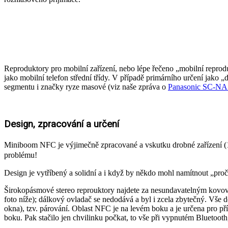
Reproduktory pro mobilní zařízení, nebo lépe řečeno „mobilní reproduk
jako mobilní telefon střední třídy. V případě primárního určení jako
segmentu i značky ryze masové (viz naše zpráva o
Panasonic SC-N
Design, zpracování a určení
Miniboom NFC je výjimečně zpracované a vskutku drobné zařízení (104
problému!
Design je vytříbený a solidní a i když by někdo mohl namítnout „proč
Širokopásmové stereo reprouktory najdete za nesundavatelným kovový
foto níže); dálkový ovladač se nedodává a byl i zcela zbytečný. Vše 
okna), tzv. párování. Oblast NFC je na levém boku a je určena pro p
boku. Pak stačilo jen chvilinku počkat, to vše při vypnutém Bluetoot