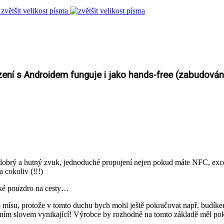
zvětšit velikost písma
zení s Androidem funguje i jako hands-free (zabudován j
 dobrý a hutný zvuk, jednoduché propojení nejen pokud máte NFC, exce
 cokoliv (!!!)
aké pouzdro na cesty…
mo mísu, protože v tomto duchu bych mohl ještě pokračovat např. bud
jedním slovem vynikající! Výrobce by rozhodně na tomto základě měl 