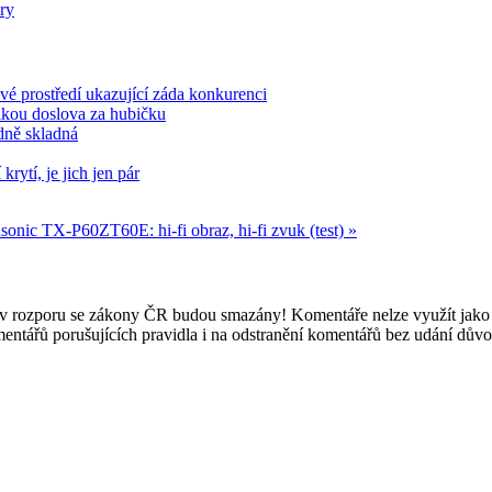
ry
 prostředí ukazující záda konkurenci
aikou doslova za hubičku
odně skladná
rytí, je jich jen pár
sonic TX-P60ZT60E: hi-fi obraz, hi-fi zvuk (test) »
e v rozporu se zákony ČR budou smazány! Komentáře nelze využít jako 
mentářů porušujících pravidla i na odstranění komentářů bez udání dův