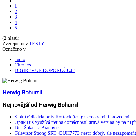
1
2
3
4
5
(2 hlasů)
Zveřejněno v
TESTY
Označeno v
audio
Chronos
DIGIREVUE DOPORUČUJE
Herwig Bohumil
Nejnovější od Herwig Bohumil
Stolní rádio Majority Rostock (test): stereo v mini provedení
Optiku už využívá třetina domácností, drtivá většina by na ni př
Den Šakala z Bradavic
Televizor Strong SRT 43UH7773 (test): dobrý, ale nezapomeňt