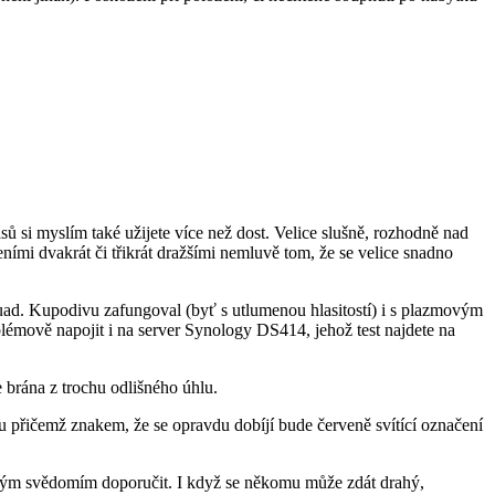
 si myslím také užijete více než dost. Velice slušně, rozhodně nad
ními dvakrát či třikrát dražšími nemluvě tom, že se velice snadno
ad. Kupodivu zafungoval (byť s utlumenou hlasitostí) i s plazmovým
blémově napojit i na server Synology DS414, jehož test najdete na
e brána z trochu odlišného úhlu.
 přičemž znakem, že se opravdu dobíjí bude červeně svítící označení
dným svědomím doporučit. I když se někomu může zdát drahý,