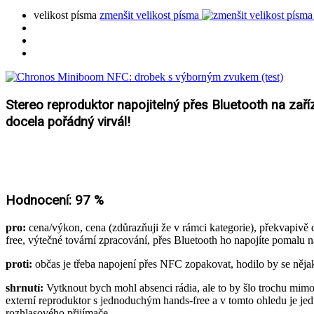
velikost písma
zmenšit velikost písma
Stereo reproduktor napojitelný přes Bluetooth na zaří
docela pořádný virvál!
Hodnocení: 97 %
pro:
cena/výkon, cena (zdůrazňuji že v rámci kategorie), překvapivě
free, výtečné tovární zpracování, přes Bluetooth ho napojíte pomalu na
proti:
občas je třeba napojení přes NFC zopakovat, hodilo by se něj
shrnutí:
Vytknout bych mohl absenci rádia, ale to by šlo trochu mi
externí reproduktor s jednoduchým hands-free a v tomto ohledu je 
rozhlasového přijímače.