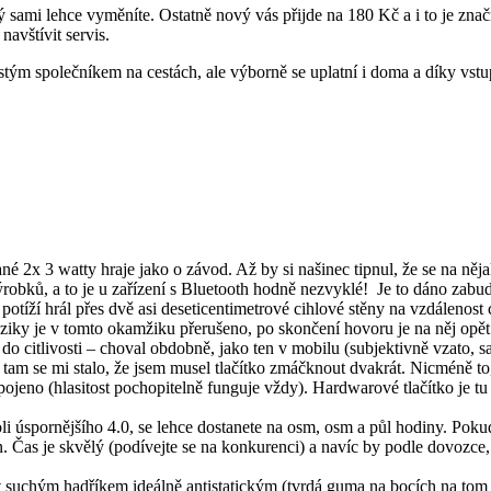
ý sami lehce vyměníte. Ostatně nový vás přijde na 180 Kč a i to je z
avštívit servis.
 společníkem na cestách, ale výborně se uplatní i doma a díky vstupu t
 2x 3 watty hraje jako o závod. Až by si našinec tipnul, že se na něj
robků, a to je u zařízení s Bluetooth hodně nezvyklé! Je to dáno zab
potíží hrál přes dvě asi deseticentimetrové cihlové stěny na vzdálenost
iky je v tomto okamžiku přerušeno, po skončení hovoru je na něj opě
do citlivosti – choval obdobně, jako ten v mobilu (subjektivně vzato, 
tam se mi stalo, že jsem musel tlačítko zmáčknout dvakrát. Nicméně to,
ipojeno (hlasitost pochopitelně funguje vždy). Hardwarové tlačítko je t
koli úspornějšího 4.0, se lehce dostanete na osm, osm a půl hodiny. Pok
din. Čas je skvělý (podívejte se na konkurenci) a navíc by podle dovozce
ít suchým hadříkem ideálně antistatickým (tvrdá guma na bocích na tom 