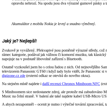
opravdu nehrozí. Na spodu jsou dva výrazné gumové pásky a ta
Akumulátor z mobilu Nokia je levný a snadno výměnný.
Jaký je? Nejlepší!
Zvukově je vyvážený. Překvapivé jsou poměrně výrazné středy, což neb
rámec kategorie, podával jak vážnou či komorní muziku, tak klasický r
napojuje na v podstatě libovolné zařízení s Bluetooth.
Ostatně vyzkoušel jsem ho s celou řadou z nich. Od nejnovějšího Sa
televizorem Panasonic GT60 i když tady bylo vidět, že Panasonic si v
digizone.cz zde
(externí odkaz se otevírá do nového okna).
Na stejném místě najdete i
další recenzi Chronos Miniboom NFC
(ext
S Miniboomem sice nedostanete zdroj, ale protože má zabudováno Micr
Music na čelní straně. V balení ale také najdete kabel USB-Micro USB
A abych nezapomněl – ocenit je nutno i výtečné tovární zpracování