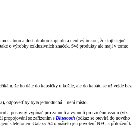
mostatnou a dosti drahou kapitolu a není výjimkou, že stojí stejně
e také o výrobky exkluzivních značek. Své produkty ale mají v tomto
kám, že ho dáte do kapsičky u košile, ale do kabátu se už vejde bez
a), odpověď by byla jednoduchá – není místo.
rní a posuvný vypínač pro zapnutí a vypnutí pro změnu vzadu (viz
dí propojování se zařízením s
Bluetooth
(odkaz se otevírá do nového
pojení s telefonem Galaxy S4 obnášelo jen povolení NFC a přiložení k