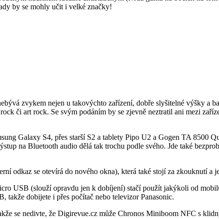
dy by se mohly učit i velké značky!
ývá zvykem nejen u takovýchto zařízení, dobře slyšitelné výšky a basů
ock či art rock. Se svým podáním by se zjevně neztratil ani mezi zaříze
msung Galaxy S4, přes starší S2 a tablety Pipo U2 a Gogen TA 8500 Qu
ýstup na Bluetooth audio dělá tak trochu podle svého. Jde také bezpro
erní odkaz se otevírá do nového okna), která také stojí za zkouknutí a j
o USB (slouží opravdu jen k dobíjení) stačí použít jakýkoli od mobilu
, takže dobijete i přes počítač nebo televizor Panasonic.
, takže se nedivte, že Digirevue.cz může Chronos Miniboom NFC s kli