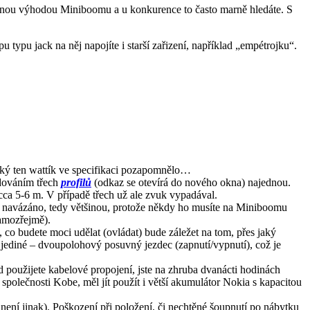
načnou výhodou Miniboomu a u konkurence to často marně hledáte. S
ypu jack na něj napojíte i starší zařizení, například „empétrojku“.
aký ten wattík ve specifikaci pozapomnělo…
udováním třech
profilů
(odkaz se otevírá do nového okna) najednou.
 cca 5-6 m. V případě třech už ale zvuk vypadával.
t navázáno, tedy většinou, protože někdy ho musíte na Miniboomu
samozřejmě).
 co budete moci udělat (ovládat) bude záležet na tom, přes jaký
u jediné – dvoupolohový posuvný jezdec (zapnutí/vypnutí), což je
ud použijete kabelové propojení, jste na zhruba dvanácti hodinách
, společnosti Kobe, měl jít použít i větší akumulátor Nokia s kapacitou
není jinak). Poškození při položení, či nechtěné šoupnutí po nábytku