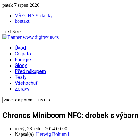
pátek 7 srpen 2026
VŠECHNY články
kontakt
Text Size
Úvod
Co je to
Energie
Glosy
Před nákupem
Testy
Všehochuť
Zprávy
Chronos Miniboom NFC: drobek s výbor
úterý, 28 leden 2014 00:00
Napsal(a)
Herwig Bohumil