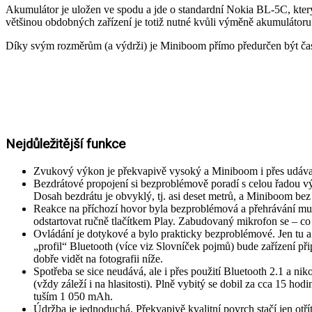
Akumulátor je uložen ve spodu a jde o standardní Nokia BL-5C, kter
většinou obdobných zařízení je totiž nutné kvůli výměně akumulátoru n
Díky svým rozměrům (a výdrži) je Miniboom přímo předurčen být častým
Nejdůležitější funkce
Zvukový výkon je překvapivě vysoký a Miniboom i přes udávané
Bezdrátové propojení si bezproblémově poradí s celou řadou vý
Dosah bezdrátu je obvyklý, tj. asi deset metrů, a Miniboom bez 
Reakce na příchozí hovor byla bezproblémová a přehrávání muz
odstartovat ručně tlačítkem Play. Zabudovaný mikrofon se – co 
Ovládání je dotykové a bylo prakticky bezproblémové. Jen tu a 
„profil“ Bluetooth (více viz Slovníček pojmů) bude zařízení př
dobře vidět na fotografii níže.
Spotřeba se sice neudává, ale i přes použití Bluetooth 2.1 a ni
(vždy záleží i na hlasitosti). Plně vybitý se dobil za cca 15 ho
tuším 1 050 mAh.
Údržba je jednoduchá. Překvapivě kvalitní povrch stačí jen otř