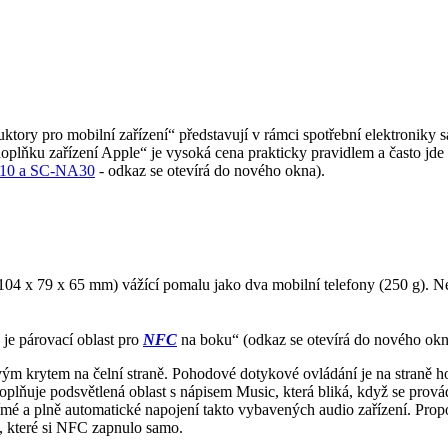
tory pro mobilní zařízení“ představují v rámci spotřební elektroniky sa
 „doplňku zařízení Apple“ je vysoká cena prakticky pravidlem a často jd
A10 a SC-NA30
- odkaz se otevírá do nového okna).
 x 79 x 65 mm) vážící pomalu jako dva mobilní telefony (250 g). Neří
 je párovací oblast pro
NFC
na boku“ (odkaz se otevírá do nového okn
m krytem na čelní straně. Pohodové dotykové ovládání je na straně ho
doplňuje podsvětlená oblast s nápisem Music, která bliká, když se prová
římé a plně automatické napojení takto vybavených audio zařízení. Pro
h, které si NFC zapnulo samo.