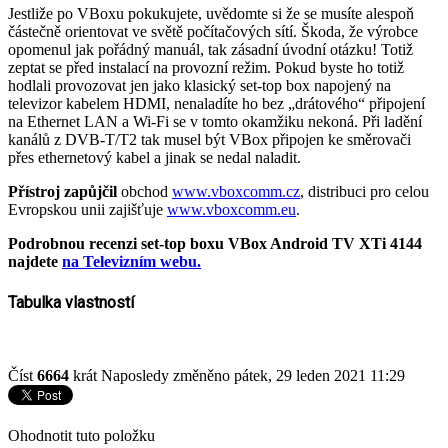
Jestliže po VBoxu pokukujete, uvědomte si že se musíte alespoň
částečně orientovat ve světě počítačových sítí. Škoda, že výrobce
opomenul jak pořádný manuál, tak zásadní úvodní otázku! Totiž
zeptat se před instalací na provozní režim. Pokud byste ho totiž
hodlali provozovat jen jako klasický set-top box napojený na
televizor kabelem HDMI, nenaladíte ho bez „drátového“ připojení
na Ethernet LAN a Wi-Fi se v tomto okamžiku nekoná. Při ladění
kanálů z DVB-T/T2 tak musel být VBox připojen ke směrovači
přes ethernetový kabel a jinak se nedal naladit.
Přístroj zapůjčil
obchod
www.vboxcomm.cz
, distribuci pro celou
Evropskou unii zajišťuje
www.vboxcomm.eu
.
Podrobnou recenzi set-top boxu VBox Android TV XTi 4144
najdete
na Televizním webu.
Tabulka vlastností
Číst
6664
krát
Naposledy změněno pátek, 29 leden 2021 11:29
Ohodnotit tuto položku