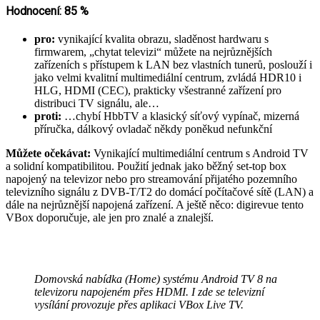
Hodnocení: 85 %
pro:
vynikající kvalita obrazu, sladěnost hardwaru s
firmwarem, „chytat televizi“ můžete na nejrůznějších
zařízeních s přístupem k LAN bez vlastních tunerů, poslouží i
jako velmi kvalitní multimediální centrum, zvládá HDR10 i
HLG, HDMI (CEC), prakticky všestranné zařízení pro
distribuci TV signálu, ale…
proti:
…chybí HbbTV a klasický síťový vypínač, mizerná
příručka, dálkový ovladač někdy poněkud nefunkční
Můžete očekávat:
Vynikající multimediální centrum s Android TV
a solidní kompatibilitou. Použití jednak jako běžný set-top box
napojený na televizor nebo pro streamování přijatého pozemního
televizního signálu z DVB-T/T2 do domácí počítačové sítě (LAN) a
dále na nejrůznější napojená zařízení. A ještě něco: digirevue tento
VBox doporučuje, ale jen pro znalé a znalejší.
Domovská nabídka (Home) systému Android TV 8 na
televizoru napojeném přes HDMI. I zde se televizní
vysílání provozuje přes aplikaci VBox Live TV.