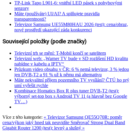
TP-Link Tapo L901-6: vnitřní LED pásek s pohybovými
senzory
Máte (používáte) UI/AI? A splňujete pravidla
transparentnosti?
Televizor Samsung UE55M80HAU 2026 (test): cena/obraz,
nové prostředí ukazující záda konkurenci
Související položky (podle značky)
Televizní trh se mění: T-Mobil končí se satelitem
Televizní web: „Warner TV bude v SD rozlišení HD kvalitu
nabídne v kabelu a IPTV“
Průzkum video obsahu v ČR: 6 % nemá televizor, 3 % jedou
jen DVB-T2 a 91 % už k němu má alternativu
Máte nekvalitní příjem pozemního TV vysílání? ČTÚ ho prý
umí vyřešit rychle
Kombinace Homatics Box R plus tuner DVB-T2 (test):
výborný set-top box s Android TV 11 (a hlavně bez Google
TV…)
Více z této kategorie:
« Televizor Samsung QE55Q70R: poměr
cena/výkon jaký hned tak neuvidíte
Směrovač Strong Dual Band
Gigabit Router 1200 (test): levný a slušný »