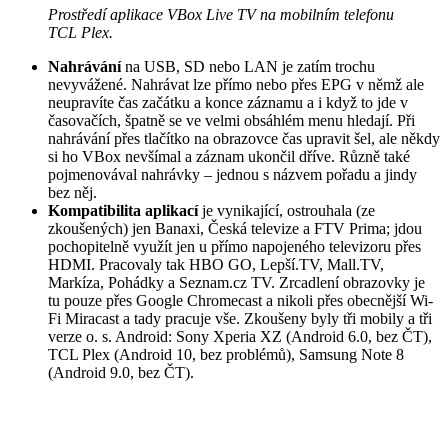
Prostředí aplikace VBox Live TV na mobilním telefonu
TCL Plex.
Nahrávání
na USB, SD nebo LAN je zatím trochu
nevyvážené. Nahrávat lze přímo nebo přes EPG v němž ale
neupravíte čas začátku a konce záznamu a i když to jde v
časovačích, špatně se ve velmi obsáhlém menu hledají. Při
nahrávání přes tlačítko na obrazovce čas upravit šel, ale někdy
si ho VBox nevšímal a záznam ukončil dříve. Různě také
pojmenovával nahrávky – jednou s názvem pořadu a jindy
bez něj.
Kompatibilita aplikací
je vynikající, ostrouhala (ze
zkoušených) jen Banaxi, Česká televize a FTV Prima; jdou
pochopitelně využít jen u přímo napojeného televizoru přes
HDMI. Pracovaly tak HBO GO, Lepší.TV, Mall.TV,
Markíza, Pohádky a Seznam.cz TV. Zrcadlení obrazovky je
tu pouze přes Google Chromecast a nikoli přes obecnější Wi-
Fi Miracast a tady pracuje vše. Zkoušeny byly tři mobily a tři
verze o. s. Android: Sony Xperia XZ (Android 6.0, bez ČT),
TCL Plex (Android 10, bez problémů), Samsung Note 8
(Android 9.0, bez ČT).