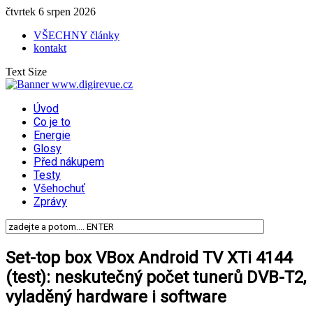
čtvrtek 6 srpen 2026
VŠECHNY články
kontakt
Text Size
Úvod
Co je to
Energie
Glosy
Před nákupem
Testy
Všehochuť
Zprávy
Set-top box VBox Android TV XTi 4144
(test): neskutečný počet tunerů DVB-T2,
vyladěný hardware i software