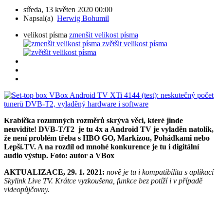
středa, 13 květen 2020 00:00
Napsal(a)
Herwig Bohumil
velikost písma
zmenšit velikost písma
zvětšit velikost písma
Krabička rozumných rozměrů skrývá věci, které jinde
neuvidíte! DVB-T/T2 je tu 4x a Android TV je vyladěn natolik,
že není problém třeba s HBO GO, Markízou, Pohádkami nebo
Lepší.TV. A na rozdíl od mnohé konkurence je tu i digitální
audio výstup.
Foto: autor a VBox
AKTUALIZACE, 29. 1. 2021:
nově je tu i kompatibilita s aplikací
Skylink Live TV. Krátce vyzkoušena, funkce bez potíží i v případě
videopůjčovny.