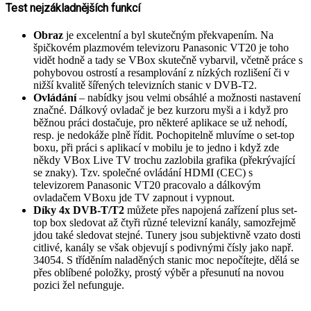
Test nejzákladnějších funkcí
Obraz
je excelentní a byl skutečným překvapením. Na
špičkovém plazmovém televizoru Panasonic VT20 je toho
vidět hodně a tady se VBox skutečně vybarvil, včetně práce s
pohybovou ostrostí a resamplování z nízkých rozlišení či v
nižší kvalitě šířených televizních stanic v DVB-T2.
Ovládání
– nabídky jsou velmi obsáhlé a možnosti nastavení
značné. Dálkový ovladač je bez kurzoru myši a i když pro
běžnou práci dostačuje, pro některé aplikace se už nehodí,
resp. je nedokáže plně řídit. Pochopitelně mluvíme o set-top
boxu, při práci s aplikací v mobilu je to jedno i když zde
někdy VBox Live TV trochu zazlobila grafika (překrývající
se znaky). Tzv. společné ovládání HDMI (CEC) s
televizorem Panasonic VT20 pracovalo a dálkovým
ovladačem VBoxu jde TV zapnout i vypnout.
Díky 4x DVB-T/T2
můžete přes napojená zařízení plus set-
top box sledovat až čtyři různé televizní kanály, samozřejmě
jdou také sledovat stejné. Tunery jsou subjektivně vzato dosti
citlivé, kanály se však objevují s podivnými čísly jako např.
34054. S tříděním naladěných stanic moc nepočítejte, dělá se
přes oblíbené položky, prostý výběr a přesunutí na novou
pozici žel nefunguje.