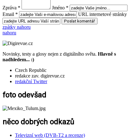
Zpráva *
Jméno *
Email *
URL internetové stránky
zpátky nahoru
nahoru
Novinky, testy a glosy nejen z digitálního světa.
Hlavně s
nadhledem... :)
Czech Republic
redakce zav. digirevue.cz
redakční Twitter
foto odevšad
něco dobrých odkazů
Televizní web (DVB-T2 a recenze)