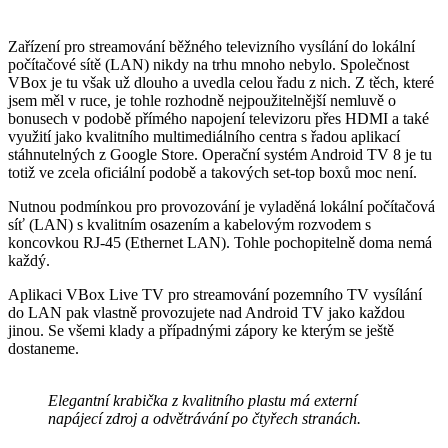
Zařízení pro streamování běžného televizního vysílání do lokální
počítačové sítě (LAN) nikdy na trhu mnoho nebylo. Společnost
VBox je tu však už dlouho a uvedla celou řadu z nich. Z těch, které
jsem měl v ruce, je tohle rozhodně nejpoužitelnější nemluvě o
bonusech v podobě přímého napojení televizoru přes HDMI a také
využití jako kvalitního multimediálního centra s řadou aplikací
stáhnutelných z Google Store. Operační systém Android TV 8 je tu
totiž ve zcela oficiální podobě a takových set-top boxů moc není.
Nutnou podmínkou pro provozování je vyladěná lokální počítačová
síť (LAN) s kvalitním osazením a kabelovým rozvodem s
koncovkou RJ-45 (Ethernet LAN). Tohle pochopitelně doma nemá
každý.
Aplikaci VBox Live TV pro streamování pozemního TV vysílání
do LAN pak vlastně provozujete nad Android TV jako každou
jinou. Se všemi klady a případnými zápory ke kterým se ještě
dostaneme.
Elegantní krabička z kvalitního plastu má externí
napájecí zdroj a odvětrávání po čtyřech stranách.