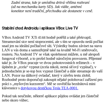
Zadní strana, kde je umístěna drtivá většina rozhraní
(až na mechaniku karty SD). Jak vidíte, anténní
konektor není tradiční, přechodku ale dostanete v ceně.
Stabilní chod Androidu i aplikace VBox Live TV
VBox Android TV XTi 4144 hodně potěšil a také překvapil.
Streamování sice není stoprocentní, ale s tím se opravdu nedá počítat
snad jen na ideální počítačové síti. Výsledky budou záviset na stavu
LAN u vás doma a samozřejmě také na kvalitě Wi-Fi směrovače,
routeru. Na Android TV se však spolehnout můžete, u mě alespoň
fungoval výborně, a to prošel hodně náročným provozem. Příjemné
také je, že VBox pracuje ve dvou pohotovostních režimech – v
úplném je „zcela“ vypnut (zcela nikoli, nemá síťový vypínač), v
jednoduchém je se-top box vypnut částečně a dále streamuje do vaší
LAN. Pozor na dálkový ovladač, který v závěru testu zlobil.
Rozhodně proto doporučuji zakoupit nějaké polohovací zařízení pro
práci s „myšovým kurzorem“. Mě se osvědčila bezdrátová mini
klávesnice s
dotykovou destičkou Tesla TEA-0001.
Pokud tak neučiníte, některé aplikace půjdou ovládat jen částečně
nebo skoro vůbec.