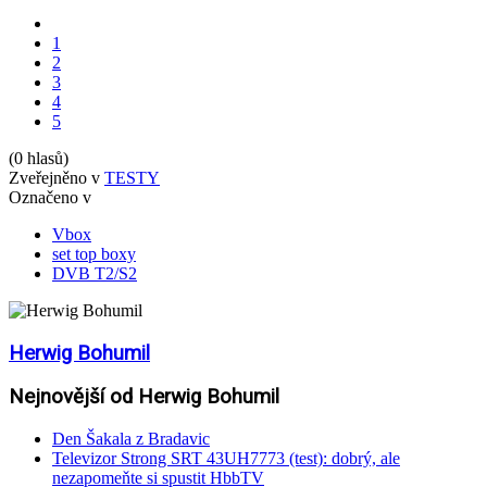
1
2
3
4
5
(0 hlasů)
Zveřejněno v
TESTY
Označeno v
Vbox
set top boxy
DVB T2/S2
Herwig Bohumil
Nejnovější od Herwig Bohumil
Den Šakala z Bradavic
Televizor Strong SRT 43UH7773 (test): dobrý, ale
nezapomeňte si spustit HbbTV