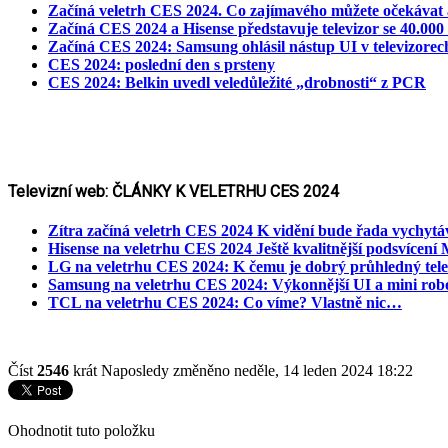
Začíná veletrh CES 2024. Co zajímavého můžete očekávat 
Začíná CES 2024 a Hisense představuje televizor se 40.0
Začíná CES 2024: Samsung ohlásil nástup UI v televizorec
CES 2024: poslední den s prsteny
CES 2024: Belkin uvedl veledůležité „drobnosti“ z PCR
Televizní web: ČLÁNKY K VELETRHU CES 2024
Zítra začíná veletrh CES 2024 K vidění bude řada vychytá
Hisense na veletrhu CES 2024 Ještě kvalitnější podsvícení
LG na veletrhu CES 2024: K čemu je dobrý průhledný tele
Samsung na veletrhu CES 2024: Výkonnější UI a mini ro
TCL na veletrhu CES 2024: Co víme? Vlastně nic…
Číst
2546
krát
Naposledy změněno neděle, 14 leden 2024 18:22
Ohodnotit tuto položku