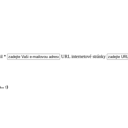
l *
URL internetové stránky
.. :)