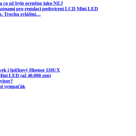
a co už bylo oceněno jako NEJ
00 zónami pro regulaci podsvícení LCD Mini LED
h. Trochu zvláštní…
vek i špičkový Hisense 110UX
 Mini LED (až 40.000 zón)
vizor?
bot sympaťák