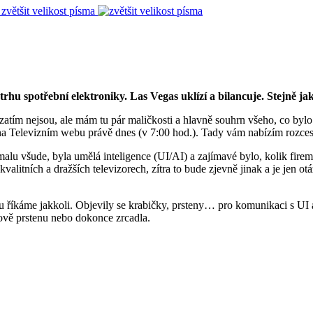
zvětšit velikost písma
etrhu spotřební elektroniky. Las Vegas uklízí a bilancuje. Stejně j
sla zatím nejsou, ale mám tu pár maličkosti a hlavně souhrn všeho, co by
e na Televizním webu právě dnes (v 7:00 hod.). Tady vám nabízím rozce
alu všude, byla umělá inteligence (UI/AI) a zajímavé bylo, kolik firem
kvalitních a dražších televizorech, zítra to bude zjevně jinak a je jen 
říkáme jakkoli. Objevily se krabičky, prsteny… pro komunikaci s UI a o
nově prstenu nebo dokonce zrcadla.