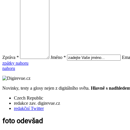
Zpráva *
Jméno *
Emai
zpátky nahoru
nahoru
Novinky, testy a glosy nejen z digitálního světa.
Hlavně s nadhledem.
Czech Republic
redakce zav. digirevue.cz
redakční Twitter
foto odevšad