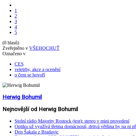
1
2
3
4
5
(0 hlasů)
Zveřejněno v
VŠEHOCHUŤ
Označeno v
CES
veletrhy, akce a ocenění
o čem se hovoří
Herwig Bohumil
Nejnovější od Herwig Bohumil
Stolní rádio Majority Rostock (test): stereo v mini provedení
Optiku už využívá třetina domácností, drtivá většina by na ni př
Den Šakala z Bradavic