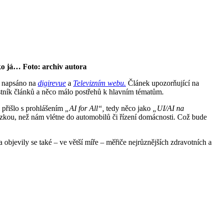
ako já… Foto: archiv autora
lo napsáno na
digirevue
a
Televizním webu.
Článek upozorňující na
stník článků a něco málo postřehů k hlavním tématům.
 přišlo s prohlášením
„AI for All“,
tedy něco jako
„UI/AI na
otázkou, než nám vlétne do automobilů či řízení domácnosti. Což bude
bjevily se také – ve větší míře – měřiče nejrůznějších zdravotních a