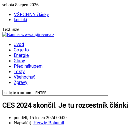
sobota 8 srpen 2026
VŠECHNY články
kontakt
Text Size
Úvod
Co je to
Energie
Glosy
Před nákupem
Testy
Všehochuť
Zprávy
CES 2024 skončil. Je tu rozcestník článk
pondělí, 15 leden 2024 00:00
Napsal(a)
Herwig Bohumil