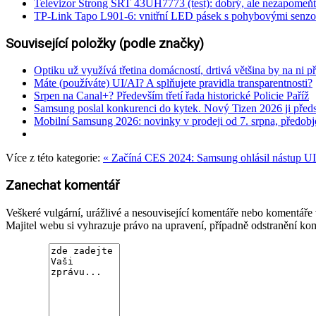
Televizor Strong SRT 43UH7773 (test): dobrý, ale nezapomeňt
TP-Link Tapo L901-6: vnitřní LED pásek s pohybovými senzo
Související položky (podle značky)
Optiku už využívá třetina domácností, drtivá většina by na ni př
Máte (používáte) UI/AI? A splňujete pravidla transparentnosti?
Srpen na Canal+? Především třetí řada historické Policie Paříž
Samsung poslal konkurenci do kytek. Nový Tizen 2026 ji předs
Mobilní Samsung 2026: novinky v prodeji od 7. srpna, předob
Více z této kategorie:
« Začíná CES 2024: Samsung ohlásil nástup UI
Zanechat komentář
Veškeré vulgární, urážlivé a nesouvisející komentáře nebo komentář
Majitel webu si vyhrazuje právo na upravení, případně odstranění ko