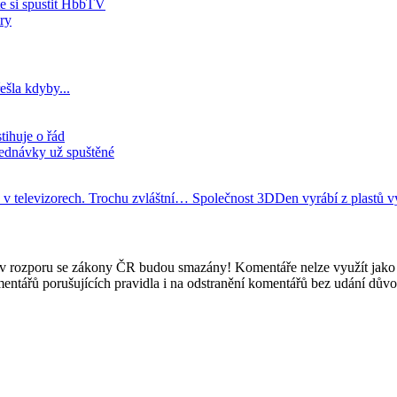
e si spustit HbbTV
ry
ešla kdyby...
tihuje o řád
jednávky už spuštěné
 v televizorech. Trochu zvláštní…
Společnost 3DDen vyrábí z plastů 
e v rozporu se zákony ČR budou smazány! Komentáře nelze využít jako 
mentářů porušujících pravidla i na odstranění komentářů bez udání dův