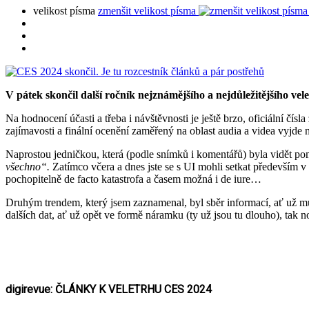
velikost písma
zmenšit velikost písma
V pátek skončil další ročník nejznámějšího a nejdůležitějšího vel
Na hodnocení účasti a třeba i návštěvnosti je ještě brzo, oficiální čí
zajímavosti a finální ocenění zaměřený na oblast audia a videa vyjd
Naprostou jedničkou, která (podle snímků i komentářů) byla vidět pom
všechno“.
Zatímco včera a dnes jste se s UI mohli setkat především v 
pochopitelně de facto katastrofa a časem možná i de iure…
Druhým trendem, který jsem zaznamenal, byl sběr informací, ať už mu 
dalších dat, ať už opět ve formě náramku (ty už jsou tu dlouho), tak 
digirevue: ČLÁNKY K VELETRHU CES 2024