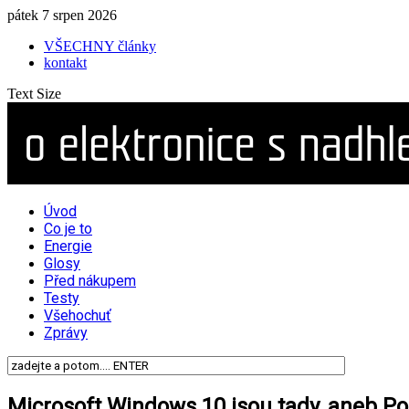
pátek 7 srpen 2026
VŠECHNY články
kontakt
Text Size
Úvod
Co je to
Energie
Glosy
Před nákupem
Testy
Všehochuť
Zprávy
Microsoft Windows 10 jsou tady, aneb P