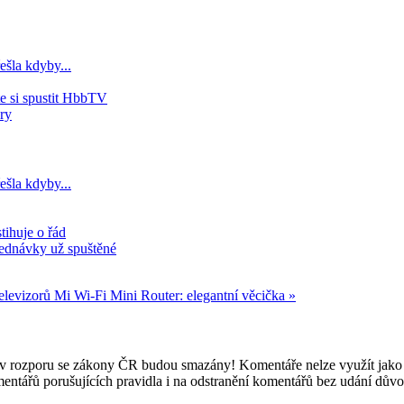
ešla kdyby...
e si spustit HbbTV
ry
ešla kdyby...
tihuje o řád
jednávky už spuštěné
elevizorů
Mi Wi-Fi Mini Router: elegantní věcička »
e v rozporu se zákony ČR budou smazány! Komentáře nelze využít jako 
mentářů porušujících pravidla i na odstranění komentářů bez udání dův