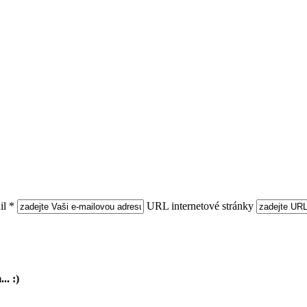
l *
URL internetové stránky
.. :)