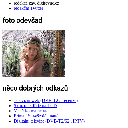
redakce zav. digirevue.cz
redakční Twitter
foto odevšad
něco dobrých odkazů
Televizní web (DVB-T2 a recenze)
Skinzone: fólie na LCD
Valašsko máme rádi
Prima úča vaše děti naučí...
Digitální televize (DVB-T2/S2 i IPTV)