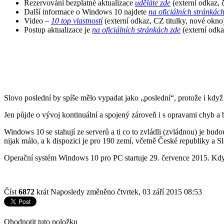
Rezervování bezplatné aktualizace
uděláte zde
(externí odkaz, 
Další informace o Windows 10 najdete
na oficiálních stránkác
Video –
10 top vlastností
(externí odkaz, CZ titulky, nové okno
Postup aktualizace je
na oficiálních stránkách zde
(externí odka
Slovo poslední by spíše mělo vypadat jako „poslední“, protože i když
Jen půjde o vývoj kontinuální a spojený zároveň i s opravami chyb a 
Windows 10 se stahují ze serverů a ti co to zvládli (zvládnou) je budo
nijak málo, a k dispozici je pro 190 zemí, včetně České republiky a S
Operační systém Windows 10 pro PC startuje 29. července 2015. Kdy bu
Číst
6872
krát
Naposledy změněno čtvrtek, 03 září 2015 08:53
Ohodnotit tuto položku