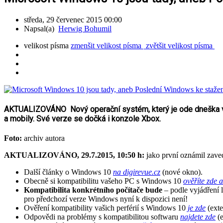
středa, 29 červenec 2015 00:00
Napsal(a)
Herwig Bohumil
velikost písma
zmenšit velikost písma
zvětšit velikost písma
AKTUALIZOVÁNO Nový operační systém, který je ode dneška volně 
a mobily. Své verze se dočká i konzole Xbox.
Foto:
archiv autora
AKTUALIZOVÁNO, 29.7.2015, 10:50 h:
jako první oznámil zav
Další články o Windows 10
na digirevue.cz
(nové okno).
Obecně si kompatibilitu vašeho PC s Windows 10
ověříte zde 
Kompatibilita konkrétního počítače bude
– podle vyjádření 
pro předchozí verze Windows nyní k dispozici není!
Ověření kompatibility vašich perférií s Windows 10
je zde
(exte
Odpovědi na problémy s kompatibilitou softwaru
najdete zde
(e