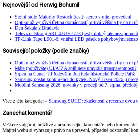
Nejnovější od Herwig Bohumil
Stolní rádio Majority Rostock (test): stereo v mini provedení
Optiku už využívá třetina domácností, drtivá většina by na ni př
Den Šakala z Bradavic
Televizor Strong SRT 43UH7773 (test): dobrý, ale nezapomeňt
TP-Link Tapo L901-6: vnitřní LED pásek s pohybovými senzo
Související položky (podle značky)
Optiku už využívá třetina domácností, drtivá většina by na ni př
Máte (používáte) UI/AI? A splňujete pravidla transparentnosti?
Srpen na Canal+? Především třetí řada historické Policie Paříž
Samsung poslal konkurenci do kytek. Nový Tizen 2026 ji předs
Mobilní Samsung 2026: novinky v prodeji od 7. srpna, předob
Více z této kategorie:
« Samsung SUHD: zkušenosti z recenze dvou t
Zanechat komentář
Veškeré vulgární, urážlivé a nesouvisející komentáře nebo komentář
Majitel webu si vyhrazuje právo na upravení, případně odstranění ko