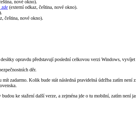
čeština, nové okno).
h zde
(externí odkaz, čeština, nové okno).
).
z, čeština, nové okno).
 desítky opravdu představují poslední celkovou verzi Windows, vyvíjet 
bezpečnostních děr.
u mít zadarmo. Kolik bude stát následná pravidelná údržba zatím není zn
lovenska.
dou ke stažení další verze, a zejména jde o tu mobilní, zatím není ja