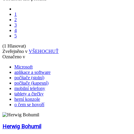
1
2
3
4
5
(1 Hlasovat)
Zveřejněno v
VŠEHOCHUŤ
Označeno v
Microsoft
aplikace a software
počítače (stolní)
počítače (kapesní)
mobilní telefony
tablety a čtečky
herní konzole
o čem se hovoří
Herwig Bohumil