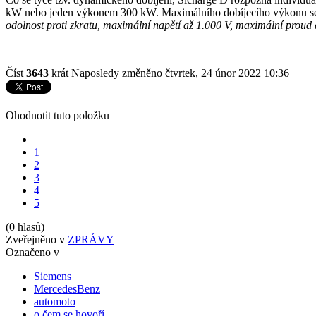
kW nebo jeden výkonem 300 kW. Maximálního dobíjecího výkonu se do
odolnost proti zkratu, maximální napětí až 1.000 V, maximální pro
Číst
3643
krát
Naposledy změněno čtvrtek, 24 únor 2022 10:36
Ohodnotit tuto položku
1
2
3
4
5
(0 hlasů)
Zveřejněno v
ZPRÁVY
Označeno v
Siemens
MercedesBenz
automoto
o čem se hovoří