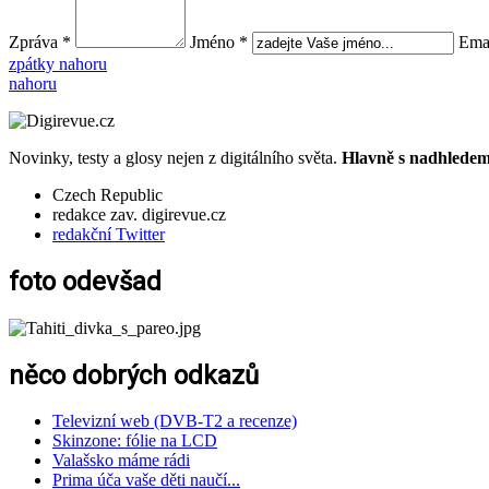
Zpráva *
Jméno *
Emai
zpátky nahoru
nahoru
Novinky, testy a glosy nejen z digitálního světa.
Hlavně s nadhledem.
Czech Republic
redakce zav. digirevue.cz
redakční Twitter
foto odevšad
něco dobrých odkazů
Televizní web (DVB-T2 a recenze)
Skinzone: fólie na LCD
Valašsko máme rádi
Prima úča vaše děti naučí...