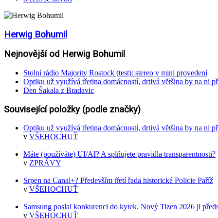
Herwig Bohumil
Nejnovější od Herwig Bohumil
Stolní rádio Majority Rostock (test): stereo v mini provedení
Optiku už využívá třetina domácností, drtivá většina by na ni př
Den Šakala z Bradavic
Související položky (podle značky)
Optiku už využívá třetina domácností, drtivá většina by na ni př
v
VŠEHOCHUŤ
Máte (používáte) UI/AI? A splňujete pravidla transparentnosti?
v
ZPRÁVY
Srpen na Canal+? Především třetí řada historické Policie Paříž
v
VŠEHOCHUŤ
Samsung poslal konkurenci do kytek. Nový Tizen 2026 ji předs
v
VŠEHOCHUŤ