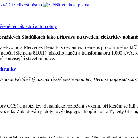
zvětšit velikost písma
pražských Stodůlkách jako příprava na uvedení elektricky poháněn
 eEconic a Mercedes-Benz Fuso eCanter. Siemens proto firmě na klíč d
 napětí (Siemens 8DJH), nízkého napětí a transformátoru 1.000 kVA, kte
 související stavební práce.
chranky
Je to další důležitý rozměr české elektromobility, která se doposud sou
ry CCS) a nabízí tzv. dynamické rozložení výkonu, při kterém se řídí 
vozidla. Zabudován je dotykový displej s úhlopříčkou 24", tedy 61 cm,
lní potřeby vozu a nastaví vše tak, aby byla zajištěna optimální doba 