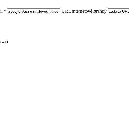
l *
URL internetové stránky
.. :)