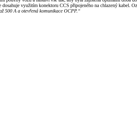
sahuje využitím konektoru CCS připojeného na chlazený kabel. Oznám
ud až 500 A a otevřená komunikace OCPP.“