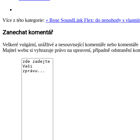
Více z této kategorie:
« Bose SoundLink Flex: do nepohody s vlast
Zanechat komentář
Veškeré vulgární, urážlivé a nesouvisející komentáře nebo komentář
Majitel webu si vyhrazuje právo na upravení, případně odstranění ko