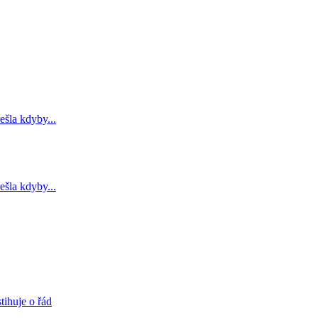
ešla kdyby...
ešla kdyby...
tihuje o řád