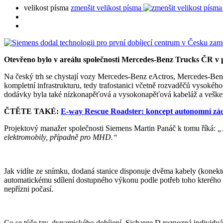
velikost písma
zmenšit velikost písma
Otevřeno bylo v areálu společnosti Mercedes-Benz Trucks ČR v 
Na český trh se chystají vozy Mercedes-Benz eActros, Mercedes-Benz
kompletní infrastrukturu, tedy trafostanici včetně rozvaděčů vysokého
dodávky byla také nízkonapěťová a vysokonapěťová kabeláž a veškeré
ČTĚTE TAKÉ:
E-way Rescue Roadster: koncept autonomní zá
Projektový manažer společnosti Siemens Martin Panáč k tomu říká:
„
elektromobily, případně pro MHD.“
Jak vidíte ze snímku, dodaná stanice disponuje dvěma kabely (konekto
automatickému sdílení dostupného výkonu podle potřeb toho kterého 
nepřízni počasí.
Co se týče tzv. dynamického dobíjení, Sicharge D rozpozná individuá