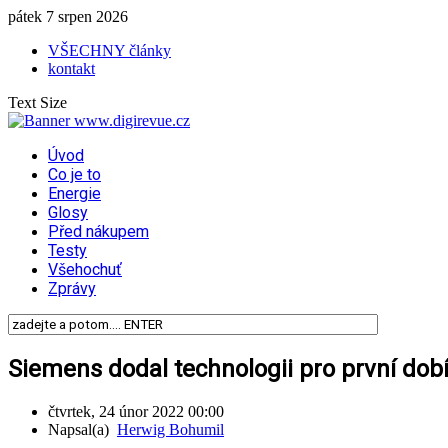
pátek 7 srpen 2026
VŠECHNY články
kontakt
Text Size
Úvod
Co je to
Energie
Glosy
Před nákupem
Testy
Všehochuť
Zprávy
Siemens dodal technologii pro první do
čtvrtek, 24 únor 2022 00:00
Napsal(a)
Herwig Bohumil