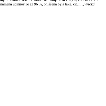
ená účinnost je až 96 %, ohlášena byla také, cituji,
„vysoká