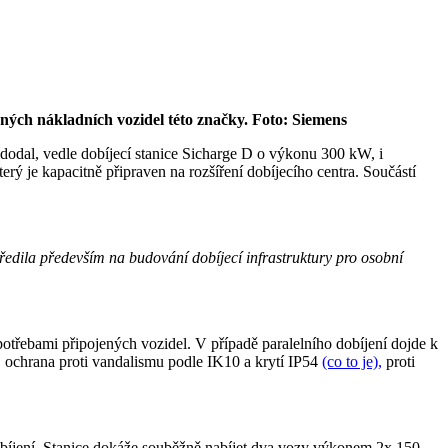
ých nákladních vozidel této značky. Foto: Siemens
odal, vedle dobíjecí stanice Sicharge D o výkonu 300 kW, i
rý je kapacitně připraven na rozšíření dobíjecího centra. Součástí
středila především na budování dobíjecí infrastruktury pro osobní
potřebami připojených vozidel. V případě paralelního dobíjení dojde k
 ochrana proti vandalismu podle IK10 a krytí IP54
(co to je),
proti
dobíjení. Stanice dokáže souběžně nabíjet dva vozy výkonem 2x 150