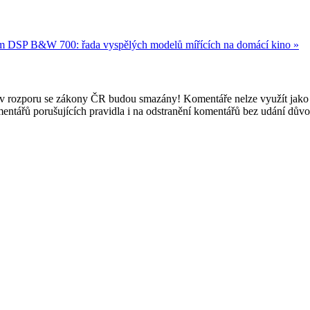
ním DSP
B&W 700: řada vyspělých modelů mířících na domácí kino »
e v rozporu se zákony ČR budou smazány! Komentáře nelze využít jako 
mentářů porušujících pravidla i na odstranění komentářů bez udání dův