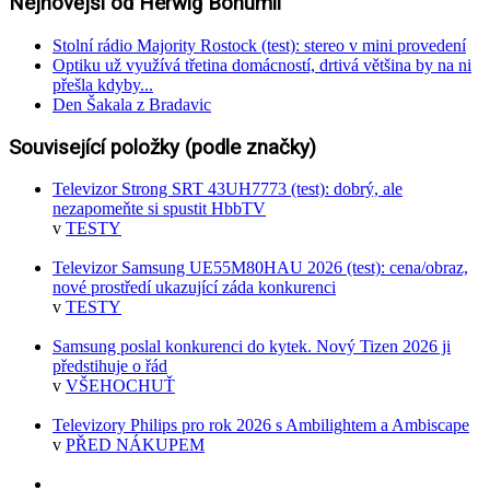
Nejnovější od Herwig Bohumil
Stolní rádio Majority Rostock (test): stereo v mini provedení
Optiku už využívá třetina domácností, drtivá většina by na ni
přešla kdyby...
Den Šakala z Bradavic
Související položky (podle značky)
Televizor Strong SRT 43UH7773 (test): dobrý, ale
nezapomeňte si spustit HbbTV
v
TESTY
Televizor Samsung UE55M80HAU 2026 (test): cena/obraz,
nové prostředí ukazující záda konkurenci
v
TESTY
Samsung poslal konkurenci do kytek. Nový Tizen 2026 ji
předstihuje o řád
v
VŠEHOCHUŤ
Televizory Philips pro rok 2026 s Ambilightem a Ambiscape
v
PŘED NÁKUPEM