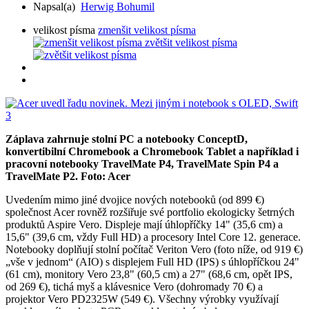
Napsal(a)
Herwig Bohumil
velikost písma
zmenšit velikost písma
zvětšit velikost písma
Záplava zahrnuje stolní PC a notebooky ConceptD,
konvertibilní Chromebook a Chromebook Tablet a například i
pracovní notebooky TravelMate P4, TravelMate Spin P4 a
TravelMate P2. Foto: Acer
Uvedením mimo jiné dvojice nových notebooků (od 899 €)
společnost Acer rovněž rozšiřuje své portfolio ekologicky šetrných
produktů Aspire Vero. Displeje mají úhlopříčky 14" (35,6 cm) a
15,6" (39,6 cm, vždy Full HD) a procesory Intel Core 12. generace.
Notebooky doplňují stolní počítač Veriton Vero (foto níže, od 919 €)
„vše v jednom“ (AIO) s displejem Full HD (IPS) s úhlopříčkou 24"
(61 cm), monitory Vero 23,8" (60,5 cm) a 27" (68,6 cm, opět IPS,
od 269 €), tichá myš a klávesnice Vero (dohromady 70 €) a
projektor Vero PD2325W (549 €). Všechny výrobky využívají