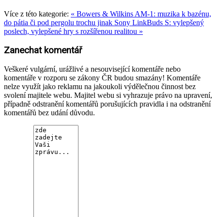
Více z této kategorie:
« Bowers & Wilkins AM-1: muzika k bazénu,
do pátia či pod pergolu trochu jinak
Sony LinkBuds S: vylepšený
poslech, vylepšené hry s rozšířenou realitou »
Zanechat komentář
Veškeré vulgární, urážlivé a nesouvisející komentáře nebo
komentáře v rozporu se zákony ČR budou smazány! Komentáře
nelze využít jako reklamu na jakoukoli výdělečnou činnost bez
svolení majitele webu. Majitel webu si vyhrazuje právo na upravení,
případně odstranění komentářů porušujících pravidla i na odstranění
komentářů bez udání důvodu.