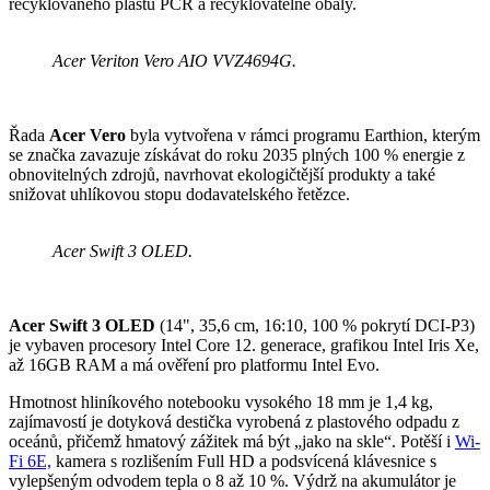
recyklovaného plastu PCR a recyklovatelné obaly.
Acer Veriton Vero AIO VVZ4694G.
Řada
Acer Vero
byla vytvořena v rámci programu Earthion, kterým
se značka zavazuje získávat do roku 2035 plných 100 % energie z
obnovitelných zdrojů, navrhovat ekologičtější produkty a také
snižovat uhlíkovou stopu dodavatelského řetězce.
Acer Swift 3 OLED.
Acer Swift 3 OLED
(14", 35,6 cm, 16:10, 100 % pokrytí DCI-P3)
je vybaven procesory Intel Core 12. generace, grafikou Intel Iris Xe,
až 16GB RAM a má ověření pro platformu Intel Evo.
Hmotnost hliníkového notebooku vysokého 18 mm je 1,4 kg,
zajímavostí je dotyková destička vyrobená z plastového odpadu z
oceánů, přičemž hmatový zážitek má být „jako na skle“. Potěší i
Wi-
Fi 6E,
kamera s rozlišením Full HD a podsvícená klávesnice s
vylepšeným odvodem tepla o 8 až 10 %. Výdrž na akumulátor je