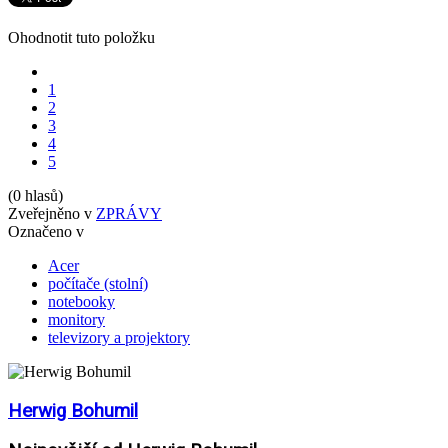
Ohodnotit tuto položku
1
2
3
4
5
(0 hlasů)
Zveřejněno v
ZPRÁVY
Označeno v
Acer
počítače (stolní)
notebooky
monitory
televizory a projektory
Herwig Bohumil