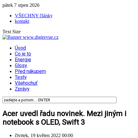
pátek 7 srpen 2026
VŠECHNY články
kontakt
Text Size
Úvod
Co je to
Energie
Glosy
Před nákupem
Testy
Všehochuť
Zprávy
Acer uvedl řadu novinek. Mezi jiným i
notebook s OLED, Swift 3
čtvrtek, 19 květen 2022 00:00