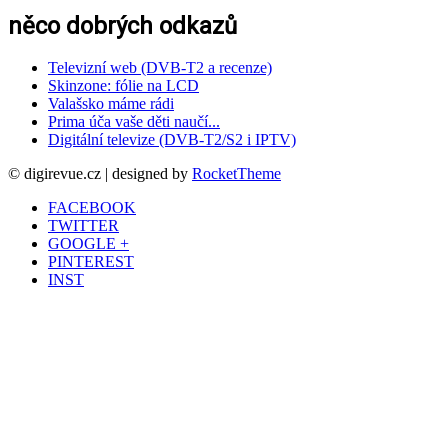
něco dobrých odkazů
Televizní web (DVB-T2 a recenze)
Skinzone: fólie na LCD
Valašsko máme rádi
Prima úča vaše děti naučí...
Digitální televize (DVB-T2/S2 i IPTV)
© digirevue.cz | designed by
RocketTheme
FACEBOOK
TWITTER
GOOGLE +
PINTEREST
INST