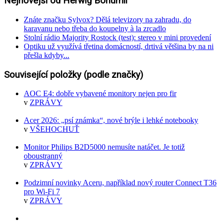
Nejnovější od Herwig Bohumil
Znáte značku Sylvox? Dělá televizory na zahradu, do
karavanu nebo třeba do koupelny à la zrcadlo
Stolní rádio Majority Rostock (test): stereo v mini provedení
Optiku už využívá třetina domácností, drtivá většina by na ni
přešla kdyby...
Související položky (podle značky)
AOC E4: dobře vybavené monitory nejen pro fir
v
ZPRÁVY
Acer 2026: „psí známka“, nové brýle i lehké notebooky
v
VŠEHOCHUŤ
Monitor Philips B2D5000 nemusíte natáčet. Je totiž
oboustranný
v
ZPRÁVY
Podzimní novinky Aceru, například nový router Connect T36
pro Wi-Fi 7
v
ZPRÁVY