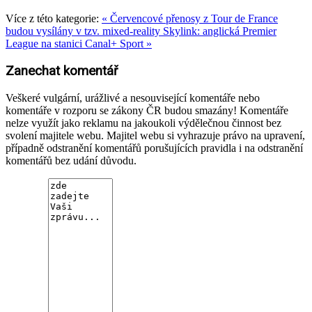
Více z této kategorie:
« Červencové přenosy z Tour de France
budou vysílány v tzv. mixed-reality
Skylink: anglická Premier
League na stanici Canal+ Sport »
Zanechat komentář
Veškeré vulgární, urážlivé a nesouvisející komentáře nebo
komentáře v rozporu se zákony ČR budou smazány! Komentáře
nelze využít jako reklamu na jakoukoli výdělečnou činnost bez
svolení majitele webu. Majitel webu si vyhrazuje právo na upravení,
případně odstranění komentářů porušujících pravidla i na odstranění
komentářů bez udání důvodu.