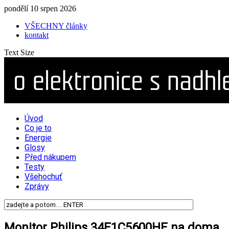
pondělí 10 srpen 2026
VŠECHNY články
kontakt
Text Size
Úvod
Co je to
Energie
Glosy
Před nákupem
Testy
Všehochuť
Zprávy
Monitor Philips 34E1C5600HE na doma