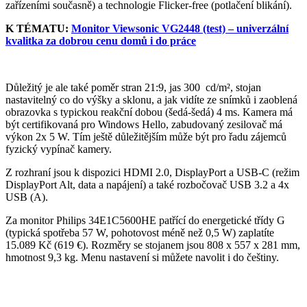
zařízeními současně) a technologie Flicker-free (potlačení blikání).
K TÉMATU:
Monitor Viewsonic VG2448 (test) – univerzální
kvalitka za dobrou cenu domů i do práce
Důležitý je ale také poměr stran 21:9, jas 300 cd/m², stojan
nastavitelný co do výšky a sklonu, a jak vidíte ze snímků i zaoblená
obrazovka s typickou reakční dobou (šedá-šedá) 4 ms. Kamera má
být certifikovaná pro Windows Hello, zabudovaný zesilovač má
výkon 2x 5 W. Tím ještě důležitějším může být pro řadu zájemců
fyzický vypínač kamery.
Z rozhraní jsou k dispozici HDMI 2.0, DisplayPort a USB-C (režim
DisplayPort Alt, data a napájení) a také rozbočovač USB 3.2 a 4x
USB (A).
Za monitor Philips 34E1C5600HE patřící do energetické třídy G
(typická spotřeba 57 W, pohotovost méně než 0,5 W) zaplatíte
15.089 Kč (619 €). Rozměry se stojanem jsou 808 x 557 x 281 mm,
hmotnost 9,3 kg. Menu nastavení si můžete navolit i do češtiny.