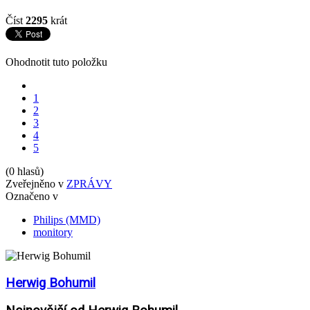
Číst
2295
krát
Ohodnotit tuto položku
1
2
3
4
5
(0 hlasů)
Zveřejněno v
ZPRÁVY
Označeno v
Philips (MMD)
monitory
Herwig Bohumil