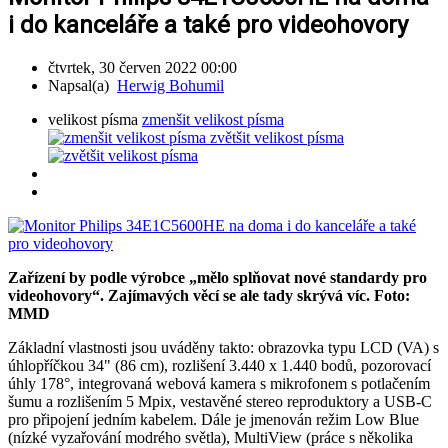
i do kanceláře a také pro videohovory
čtvrtek, 30 červen 2022 00:00
Napsal(a)
Herwig Bohumil
velikost písma
zmenšit velikost písma
zvětšit velikost písma
Zařízení by podle výrobce „mělo splňovat nové standardy pro
videohovory“. Zajímavých věcí se ale tady skrývá víc. Foto:
MMD
Základní vlastnosti jsou uváděny takto: obrazovka typu LCD (VA) s
úhlopříčkou 34" (86 cm), rozlišení 3.440 x 1.440 bodů, pozorovací
úhly 178°, integrovaná webová kamera s mikrofonem s potlačením
šumu a rozlišením 5 Mpix, vestavěné stereo reproduktory a USB-C
pro připojení jedním kabelem. Dále je jmenován režim Low Blue
(nízké vyzařování modrého světla), MultiView (práce s několika