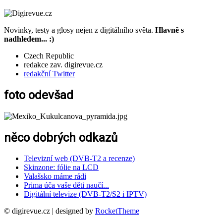
Novinky, testy a glosy nejen z digitálního světa.
Hlavně s
nadhledem... :)
Czech Republic
redakce zav. digirevue.cz
redakční Twitter
foto odevšad
něco dobrých odkazů
Televizní web (DVB-T2 a recenze)
Skinzone: fólie na LCD
Valašsko máme rádi
Prima úča vaše děti naučí...
Digitální televize (DVB-T2/S2 i IPTV)
© digirevue.cz | designed by
RocketTheme