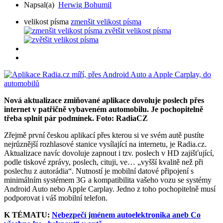
Napsal(a)
Herwig Bohumil
velikost písma
zmenšit velikost písma
zvětšit velikost písma
Nová aktualizace zmiňované aplikace dovoluje poslech přes
internet v patřičně vybaveném automobilu. Je pochopitelně
třeba splnit pár podmínek. Foto: RadiaCZ
Zřejmě první českou aplikací přes kterou si ve svém autě pustíte
nejrůznější rozhlasové stanice vysílající na internetu, je Radia.cz.
Aktualizace navíc dovoluje zapnout i tzv. poslech v HD zajišťující,
podle tiskové zprávy, poslech, cituji, ve… „vyšší kvalitě než při
poslechu z autorádia“. Nutností je mobilní datové připojení s
minimálním systémem 3G a kompatibilita vašeho vozu se systémy
Android Auto nebo Apple Carplay. Jedno z toho pochopitelně musí
podporovat i váš mobilní telefon.
K TÉMATU:
Nebezpečí jménem autoelektronika aneb Co