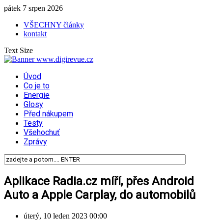
pátek 7 srpen 2026
VŠECHNY články
kontakt
Text Size
Úvod
Co je to
Energie
Glosy
Před nákupem
Testy
Všehochuť
Zprávy
Aplikace Radia.cz míří, přes Android
Auto a Apple Carplay, do automobilů
úterý, 10 leden 2023 00:00