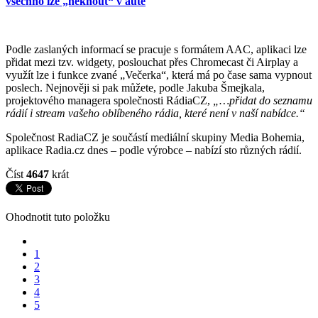
všechno lze „heknout“ v autě
Podle zaslaných informací se pracuje s formátem AAC, aplikaci lze
přidat mezi tzv. widgety, poslouchat přes Chromecast či Airplay a
využít lze i funkce zvané „Večerka“, která má po čase sama vypnout
poslech. Nejnověji si pak můžete, podle Jakuba Šmejkala,
projektového managera společnosti RádiaCZ,
„…přidat do seznamu
rádií i stream vašeho oblíbeného rádia, které není v naší nabídce.“
Společnost RadiaCZ je součástí mediální skupiny Media Bohemia,
aplikace Radia.cz dnes – podle výrobce – nabízí sto různých rádií.
Číst
4647
krát
Ohodnotit tuto položku
1
2
3
4
5