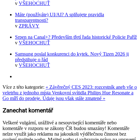
v
VŠEHOCHUŤ
Máte (používáte) UI/AI? A splňujete pravidla
transparentnosti?
v
ZPRÁVY
Srpen na Canal+? Především třetí řada historické Policie Paříž
v
VŠEHOCHUŤ
Samsung poslal konkurenci do kytek. Nový Tizen 2026 ji
předstihuje o řád
v
VŠEHOCHUŤ
Více z této kategorie:
« Závěrečný CES 2023: rozcestník aneb vše o
veletrhu z jednoho místa
Venkovní svítidla Philips Hue Resonate a
Go míří do prodeje. Údaje jsou však stále zmatené »
Zanechat komentář
Veškeré vulgární, urážlivé a nesouvisející komentáře nebo
komentáře v rozporu se zákony ČR budou smazány! Komentáře
nelze využít jako reklamu na jakoukoli výdělečnou činnost bez
svolení majitele webu. Majitel webu si vyhrazuje právo na upravení,