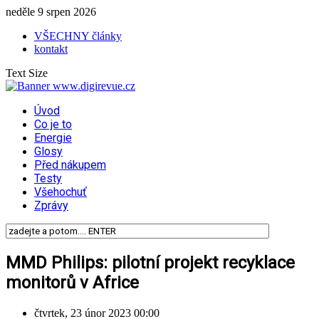
neděle 9 srpen 2026
VŠECHNY články
kontakt
Text Size
Úvod
Co je to
Energie
Glosy
Před nákupem
Testy
Všehochuť
Zprávy
MMD Philips: pilotní projekt recyklace
monitorů v Africe
čtvrtek, 23 únor 2023 00:00