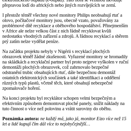
přepravou lodí do afrických nebo jiných rozvíjejících se zemí.
I přestože téměř všechny nové monitory Philips neobsahují rtuť a
olovo, počítačové monitory jsou, obecně vzato, považovány za
problémové dítě recyklace a oběhového hospodářství. Přinejmenším
v Africe ale nelze velkou část z nich řádně recyklovat kvůli
nedostatku vhodných zařízení a zdrojů. A řádnou recyklací a sběrem
prý zatím nelze vydělat peníze.
Na začátku projektu nebyly v Nigérii s recyklací plochých
obrazovek téměř žádné zkušenosti. Vyřazené monitory se hromadily
na skládkách a recyklační partner byl proto nejprve vyškolen v ruční
demontáži plochých obrazovek, což zahrnovalo bezpečné
odstranění trubic obsahujících rtuť, dále bezpečnou demontáž
ostatních elektronických součástek a také identifikaci a oddělení
různých typů plastů, včetně těch, které obsahují nebezpečné
zpomalovače hoření.
Na konci projektu byl recyklátor schopen velmi bezpečným a
efektivním způsobem demontovat ploché panely, snížit náklady na
tuto činnost o více než polovinu a vrátit suroviny do oběhu.
Poznámka autora:
ne každý má, jako já, monitor Eizo více než 15
let a lidé kupují čím dál více to nejobyčejnější…