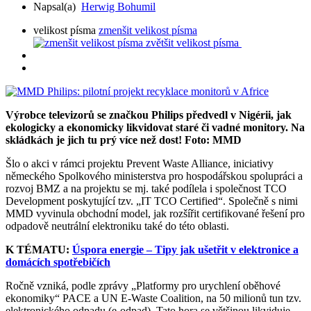
Napsal(a)
Herwig Bohumil
velikost písma
zmenšit velikost písma
zvětšit velikost písma
Výrobce televizorů se značkou Philips předvedl v Nigérii, jak
ekologicky a ekonomicky likvidovat staré či vadné monitory. Na
skládkách je jich tu prý více než dost! Foto: MMD
Šlo o akci v rámci projektu Prevent Waste Alliance, iniciativy
německého Spolkového ministerstva pro hospodářskou spolupráci a
rozvoj BMZ a na projektu se mj. také podílela i společnost TCO
Development poskytující tzv. „IT TCO Certified“. Společně s nimi
MMD vyvinula obchodní model, jak rozšířit certifikované řešení pro
odpadově neutrální elektroniku také do této oblasti.
K TÉMATU:
Úspora energie – Tipy jak ušetřit v elektronice a
domácích spotřebičích
Ročně vzniká, podle zprávy „Platformy pro urychlení oběhové
ekonomiky“ PACE a UN E-Waste Coalition, na 50 milionů tun tzv.
elektronického odpadu (e-odpad). Tato hora se většinou likviduje