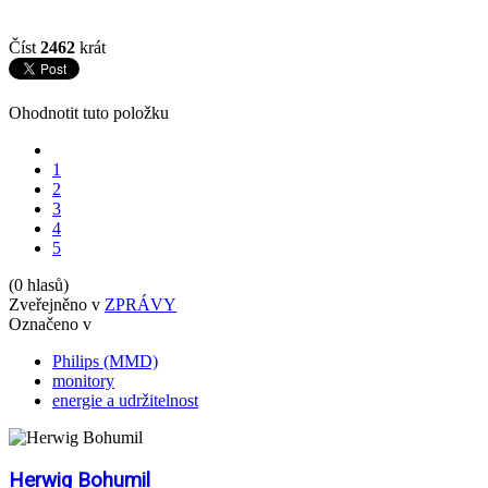
Číst
2462
krát
Ohodnotit tuto položku
1
2
3
4
5
(0 hlasů)
Zveřejněno v
ZPRÁVY
Označeno v
Philips (MMD)
monitory
energie a udržitelnost
Herwig Bohumil