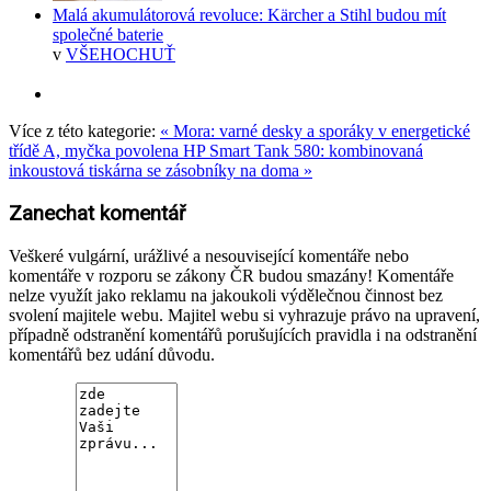
Malá akumulátorová revoluce: Kärcher a Stihl budou mít
společné baterie
v
VŠEHOCHUŤ
Více z této kategorie:
« Mora: varné desky a sporáky v energetické
třídě A, myčka povolena
HP Smart Tank 580: kombinovaná
inkoustová tiskárna se zásobníky na doma »
Zanechat komentář
Veškeré vulgární, urážlivé a nesouvisející komentáře nebo
komentáře v rozporu se zákony ČR budou smazány! Komentáře
nelze využít jako reklamu na jakoukoli výdělečnou činnost bez
svolení majitele webu. Majitel webu si vyhrazuje právo na upravení,
případně odstranění komentářů porušujících pravidla i na odstranění
komentářů bez udání důvodu.