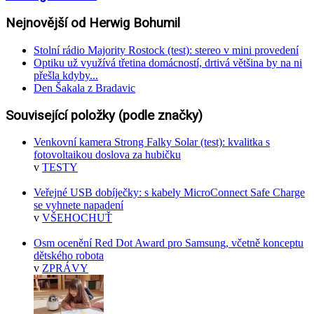
Nejnovější od Herwig Bohumil
Stolní rádio Majority Rostock (test): stereo v mini provedení
Optiku už využívá třetina domácností, drtivá většina by na ni
přešla kdyby...
Den Šakala z Bradavic
Související položky (podle značky)
Venkovní kamera Strong Falky Solar (test): kvalitka s
fotovoltaikou doslova za hubičku
v
TESTY
Veřejné USB dobíječky: s kabely MicroConnect Safe Charge
se vyhnete napadení
v
VŠEHOCHUŤ
Osm ocenění Red Dot Award pro Samsung, včetně konceptu
dětského robota
v
ZPRÁVY