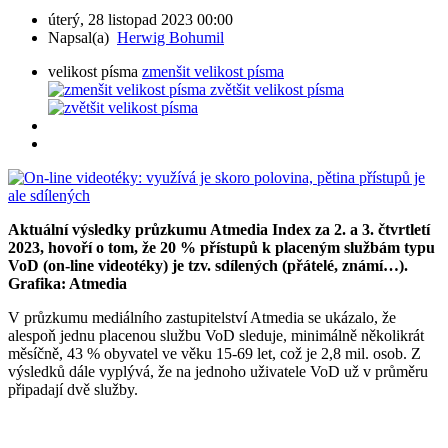
úterý, 28 listopad 2023 00:00
Napsal(a)
Herwig Bohumil
velikost písma
zmenšit velikost písma
zvětšit velikost písma
Aktuální výsledky průzkumu Atmedia Index za 2. a 3. čtvrtletí
2023, hovoří o tom, že 20 % přístupů k placeným službám typu
VoD (on-line videotéky) je tzv. sdílených (přátelé, známí…).
Grafika: Atmedia
V průzkumu mediálního zastupitelství Atmedia se ukázalo, že
alespoň jednu placenou službu VoD sleduje, minimálně několikrát
měsíčně, 43 % obyvatel ve věku 15-69 let, což je 2,8 mil. osob. Z
výsledků dále vyplývá, že na jednoho uživatele VoD už v průměru
připadají dvě služby.