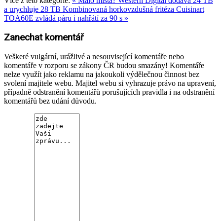
Více z této kategorie:
« Málo místa? Western Digital dodává 24 TB
a urychluje 28 TB
Kombinovaná horkovzdušná fritéza Cuisinart
TOA60E zvládá páru i nahřátí za 90 s »
Zanechat komentář
Veškeré vulgární, urážlivé a nesouvisející komentáře nebo
komentáře v rozporu se zákony ČR budou smazány! Komentáře
nelze využít jako reklamu na jakoukoli výdělečnou činnost bez
svolení majitele webu. Majitel webu si vyhrazuje právo na upravení,
případně odstranění komentářů porušujících pravidla i na odstranění
komentářů bez udání důvodu.