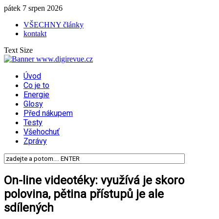
pátek 7 srpen 2026
VŠECHNY články
kontakt
Text Size
Úvod
Co je to
Energie
Glosy
Před nákupem
Testy
Všehochuť
Zprávy
On-line videotéky: využívá je skoro
polovina, pětina přístupů je ale
sdílených