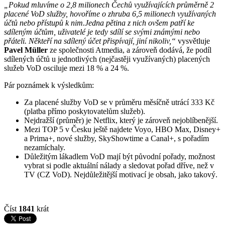
„Pokud mluvíme o 2,8 milionech Čechů využívajících průměrně 2
placené VoD služby, hovoříme o zhruba 6,5 milionech využívaných
účtů nebo přístupů k nim.Jedna pětina z nich ovšem patří ke
sdíleným účtům, uživatelé je tedy sdílí se svými známými nebo
přáteli. Někteří na sdílený účet přispívají, jiní nikoliv,“
vysvětluje
Pavel Müller
ze společnosti Atmedia, a zároveň dodává, že podíl
sdílených účtů u jednotlivých (nejčastěji využívaných) placených
služeb VoD osciluje mezi 18 % a 24 %.
Pár poznámek k výsledkům:
Za placené služby VoD se v průměru měsíčně utrácí 333 Kč
(platba přímo poskytovatelům služeb).
Nejdražší (průměr) je Netflix, který je zároveň nejoblíbenější.
Mezi TOP 5 v Česku ještě najdete Voyo, HBO Max, Disney+
a Prima+, nové služby, SkyShowtime a Canal+, s pořadím
nezamíchaly.
Důležitým lákadlem VoD mají být původní pořady, možnost
vybrat si podle aktuální nálady a sledovat pořad dříve, než v
TV (CZ VoD). Nejdůležitější motivací je obsah, jako takový.
Číst
1841
krát