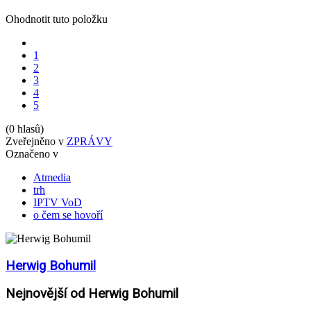
Ohodnotit tuto položku
1
2
3
4
5
(0 hlasů)
Zveřejněno v
ZPRÁVY
Označeno v
Atmedia
trh
IPTV VoD
o čem se hovoří
Herwig Bohumil
Nejnovější od Herwig Bohumil