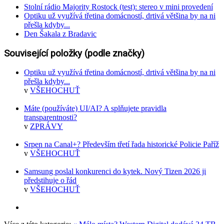
Stolní rádio Majority Rostock (test): stereo v mini provedení
Optiku už využívá třetina domácností, drtivá většina by na ni
přešla kdyby...
Den Šakala z Bradavic
Související položky (podle značky)
Optiku už využívá třetina domácností, drtivá většina by na ni
přešla kdyby...
v
VŠEHOCHUŤ
Máte (používáte) UI/AI? A splňujete pravidla
transparentnosti?
v
ZPRÁVY
Srpen na Canal+? Především třetí řada historické Policie Paříž
v
VŠEHOCHUŤ
Samsung poslal konkurenci do kytek. Nový Tizen 2026 ji
předstihuje o řád
v
VŠEHOCHUŤ