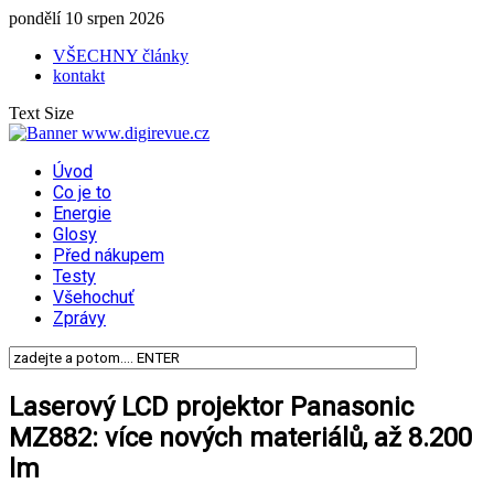
pondělí 10 srpen 2026
VŠECHNY články
kontakt
Text Size
Úvod
Co je to
Energie
Glosy
Před nákupem
Testy
Všehochuť
Zprávy
Laserový LCD projektor Panasonic
MZ882: více nových materiálů, až 8.200
lm