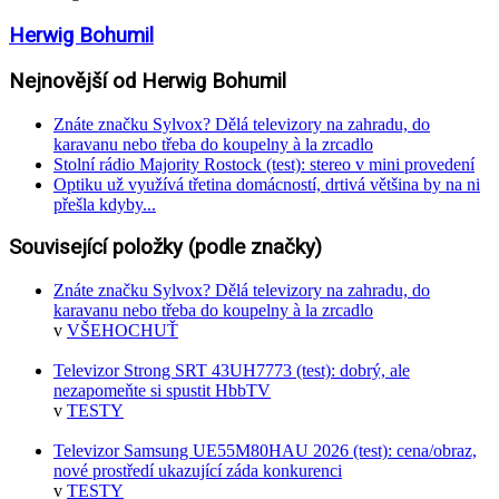
Herwig Bohumil
Nejnovější od Herwig Bohumil
Znáte značku Sylvox? Dělá televizory na zahradu, do
karavanu nebo třeba do koupelny à la zrcadlo
Stolní rádio Majority Rostock (test): stereo v mini provedení
Optiku už využívá třetina domácností, drtivá většina by na ni
přešla kdyby...
Související položky (podle značky)
Znáte značku Sylvox? Dělá televizory na zahradu, do
karavanu nebo třeba do koupelny à la zrcadlo
v
VŠEHOCHUŤ
Televizor Strong SRT 43UH7773 (test): dobrý, ale
nezapomeňte si spustit HbbTV
v
TESTY
Televizor Samsung UE55M80HAU 2026 (test): cena/obraz,
nové prostředí ukazující záda konkurenci
v
TESTY