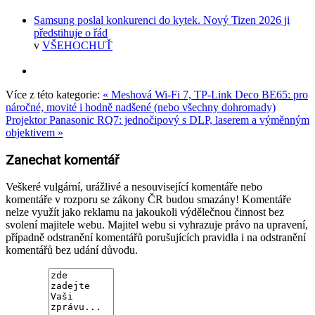
Samsung poslal konkurenci do kytek. Nový Tizen 2026 ji
předstihuje o řád
v
VŠEHOCHUŤ
Více z této kategorie:
« Meshová Wi-Fi 7, TP-Link Deco BE65: pro
náročné, movité i hodně nadšené (nebo všechny dohromady)
Projektor Panasonic RQ7: jednočipový s DLP, laserem a výměnným
objektivem »
Zanechat komentář
Veškeré vulgární, urážlivé a nesouvisející komentáře nebo
komentáře v rozporu se zákony ČR budou smazány! Komentáře
nelze využít jako reklamu na jakoukoli výdělečnou činnost bez
svolení majitele webu. Majitel webu si vyhrazuje právo na upravení,
případně odstranění komentářů porušujících pravidla i na odstranění
komentářů bez udání důvodu.