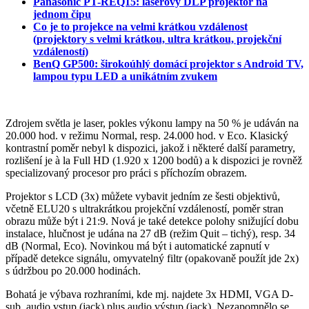
Panasonic PT-REQ15: laserový DLP projektor na
jednom čipu
Co je to projekce na velmi krátkou vzdálenost
(projektory s velmi krátkou, ultra krátkou, projekční
vzdáleností)
BenQ GP500: širokoúhlý domácí projektor s Android TV,
lampou typu LED a unikátním zvukem
Zdrojem světla je laser, pokles výkonu lampy na 50 % je udáván na
20.000 hod. v režimu Normal, resp. 24.000 hod. v Eco. Klasický
kontrastní poměr nebyl k dispozici, jakož i některé další parametry,
rozlišení je à la Full HD (1.920 x 1200 bodů) a k dispozici je rovněž
specializovaný procesor pro práci s příchozím obrazem.
Projektor s LCD (3x) můžete vybavit jedním ze šesti objektivů,
včetně ELU20 s ultrakrátkou projekční vzdáleností, poměr stran
obrazu může být i 21:9. Nová je také detekce polohy snižující dobu
instalace, hlučnost je udána na 27 dB (režim Quit – tichý), resp. 34
dB (Normal, Eco). Novinkou má být i automatické zapnutí v
případě detekce signálu, omyvatelný filtr (opakovaně použít jde 2x)
s údržbou po 20.000 hodinách.
Bohatá je výbava rozhraními, kde mj. najdete 3x HDMI, VGA D-
sub, audio vstup (jack) plus audio výstup (jack). Nezapomnělo se