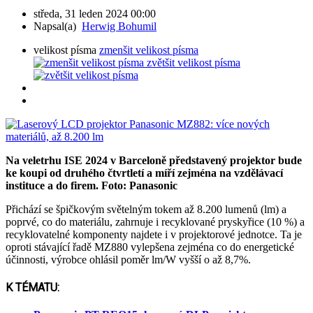
středa, 31 leden 2024 00:00
Napsal(a)
Herwig Bohumil
velikost písma
zmenšit velikost písma
zvětšit velikost písma
Na veletrhu ISE 2024 v Barceloně představený projektor bude
ke koupi od druhého čtvrtletí a míří zejména na vzdělávací
instituce a do firem. Foto: Panasonic
Přichází se špičkovým světelným tokem až 8.200 lumenů (lm) a
poprvé, co do materiálu, zahrnuje i recyklované pryskyřice (10 %) a
recyklovatelné komponenty najdete i v projektorové jednotce. Ta je
oproti stávající řadě MZ880 vylepšena zejména co do energetické
účinnosti, výrobce ohlásil poměr lm/W vyšší o až 8,7%.
K TÉMATU: