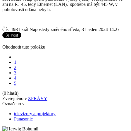
ani na RJ-45, tedy Ethernet (LAN), spotřeba má být 445 W, v
pohotovosti udána nebyla.
Číst
1931
krát
Naposledy změněno středa, 31 leden 2024 14:27
Ohodnotit tuto položku
1
2
3
4
5
(0 hlasů)
Zveřejněno v
ZPRÁVY
Označeno v
televizory a projektory
Panasonic