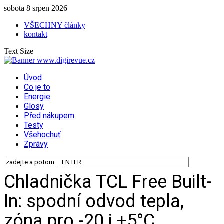
sobota 8 srpen 2026
VŠECHNY články
kontakt
Text Size
Úvod
Co je to
Energie
Glosy
Před nákupem
Testy
Všehochuť
Zprávy
Chladnička TCL Free Built-
In: spodní odvod tepla,
zóna pro -20 i +5°C