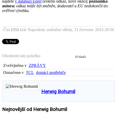
najdete
v databázi Eprel
(externí odkaz, nové okno);
poznámka
autora:
odkaz může být změněn, dodavatel u EU nedokončil tzv.
ověření výrobku.
Číst
1551
krát
Naposledy změněno středa, 31 červenec 2024 20:56
Ohodnotit tuto položku
(0 hlasů)
Zveřejněno v
ZPRÁVY
Označeno v
TCL
domácí spotřebiče
Herwig Bohumil
Nejnovější od Herwig Bohumil