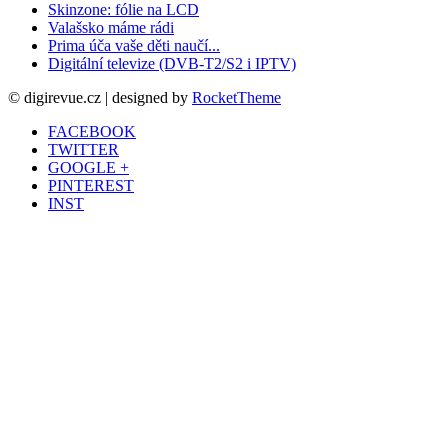
Skinzone: fólie na LCD
Valašsko máme rádi
Prima úča vaše děti naučí...
Digitální televize (DVB-T2/S2 i IPTV)
© digirevue.cz | designed by
RocketTheme
FACEBOOK
TWITTER
GOOGLE +
PINTEREST
INST