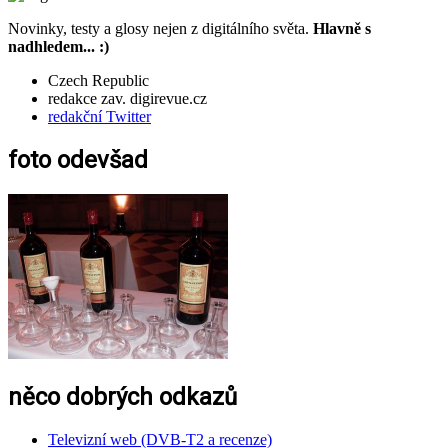
Novinky, testy a glosy nejen z digitálního světa.
Hlavně s
nadhledem... :)
Czech Republic
redakce zav. digirevue.cz
redakční Twitter
foto odevšad
něco dobrých odkazů
Televizní web (DVB-T2 a recenze)