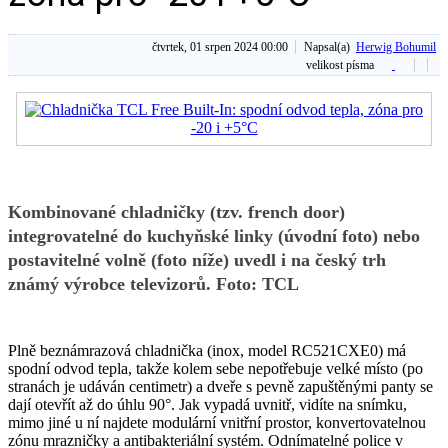
čtvrtek, 01 srpen 2024 00:00
Napsal(a)
Herwig Bohumil
velikost písma
Kombinované chladničky (tzv. french door)
integrovatelné do kuchyňské linky (úvodní foto) nebo
postavitelné volně (foto níže) uvedl i na český trh
známý výrobce televizorů. Foto: TCL
Plně beznámrazová chladnička (inox, model RC521CXE0) má
spodní odvod tepla, takže kolem sebe nepotřebuje velké místo (po
stranách je udáván centimetr) a dveře s pevně zapuštěnými panty se
dají otevřít až do úhlu 90°. Jak vypadá uvnitř, vidíte na snímku,
mimo jiné u ní najdete modulární vnitřní prostor, konvertovatelnou
zónu mrazničky a antibakteriální systém. Odnímatelné police v