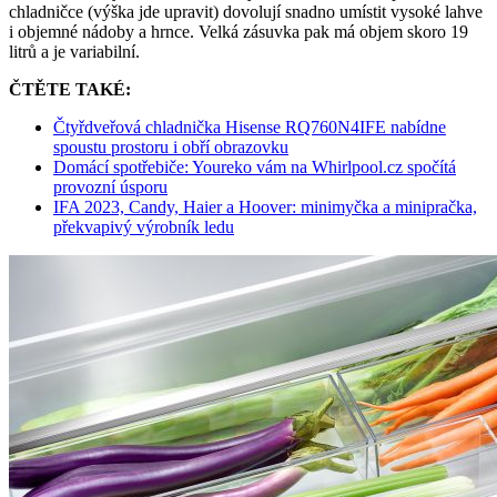
chladničce (výška jde upravit) dovolují snadno umístit vysoké lahve
i objemné nádoby a hrnce. Velká zásuvka pak má objem skoro 19
litrů a je variabilní.
ČTĚTE TAKÉ:
Čtyřdveřová chladnička Hisense RQ760N4IFE nabídne
spoustu prostoru i obří obrazovku
Domácí spotřebiče: Youreko vám na Whirlpool.cz spočítá
provozní úsporu
IFA 2023, Candy, Haier a Hoover: minimyčka a minipračka,
překvapivý výrobník ledu