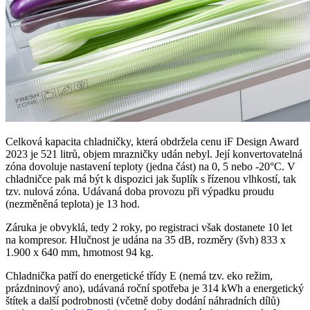
Celková kapacita chladničky, která obdržela cenu iF Design Award
2023 je 521 litrů, objem mrazničky udán nebyl. Její konvertovatelná
zóna dovoluje nastavení teploty (jedna část) na 0, 5 nebo -20°C. V
chladničce pak má být k dispozici jak šuplík s řízenou vlhkostí, tak
tzv. nulová zóna. Udávaná doba provozu při výpadku proudu
(nezměněná teplota) je 13 hod.
Záruka je obvyklá, tedy 2 roky, po registraci však dostanete 10 let
na kompresor. Hlučnost je udána na 35 dB, rozměry (švh) 833 x
1.900 x 640 mm, hmotnost 94 kg.
Chladnička patří do energetické třídy E (nemá tzv. eko režim,
prázdninový ano), udávaná roční spotřeba je 314 kWh a energetický
štítek a další podrobnosti (včetně doby dodání náhradních dílů)