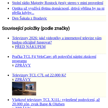
Stolní rádio Majority Rostock (test): stereo v mini provedení
Optiku už využívá třetina domácností, drtivá většina by na ni
přešla kdyby...
Den Šakala z Bradavic
Související položky (podle značky)
Televizory 2026: jaké videotéky a internetové televize vám
budou oficiálně fungovat?
v
PŘED NÁKUPEM
Pračka TCL F4 VeloCare: při poloviční náplni zkrácení
programu
v
ZPRÁVY
Televizory TCL C7L od 22.000 Kč
v
ZPRÁVY
Vlajkové televizory TCL X11L: vylepšené podsvícení, až
20.000 zón, zvuk Bang & Olufsen