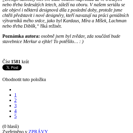
nebo třeba šedesátých letech, záleží na oboru. V našem seriálu se
ale objeví i některá designová díla z poslední doby, protože jsme
chtěli představit i nové designéry, kteří navazují na práci geniálních
výtvarníků mého srdce, jako byl Kardaus, Míra a Míšek, Lachman
nebo třeba Diblík,“
říká režisér.
Poznámka autora:
osobně jsem byl zvědav, zda součástí bude
stavebnice Merkur a ejhle! To potěšilo… : )
Číst
1581
krát
Ohodnotit tuto položku
1
2
3
4
5
(0 hlasů)
Zveřejněno v
ZPRÁVY