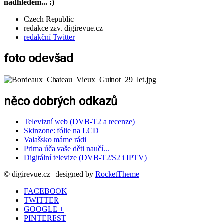
nadhledem... :)
Czech Republic
redakce zav. digirevue.cz
redakční Twitter
foto odevšad
něco dobrých odkazů
Televizní web (DVB-T2 a recenze)
Skinzone: fólie na LCD
Valašsko máme rádi
Prima úča vaše děti naučí...
Digitální televize (DVB-T2/S2 i IPTV)
© digirevue.cz | designed by
RocketTheme
FACEBOOK
TWITTER
GOOGLE +
PINTEREST