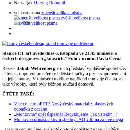
Napsal(a)
Herwig Bohumil
velikost písma
zmenšit velikost písma
zvětšit velikost písma
Stanice ČT art uvede dnes 6. listopadu ve 21:45 minisérii o
českých designových „kouscích.“ Foto v úvodu: Pavla Černá
Režisér
Jakub Wehrenberg
v nich představí vyhlášené spotřebiče,
nábytek, dopravní prostředky i dětské hračky a prý nezapomene ani
na jejich autory. V minisérii uvidíme například tramvaje či auta, ale
také výrobky, které byly běžnou součástí domovů.
ČTĚTE TAKÉ:
Víte co je to oPET? Nový český materiál z plastových
odpadků z oceánu
„Montovna“ opět úspěšná! Recyklujeme „jak vzteklí“ : )
Montovna přináší: aktivní „bedny“ AQ Ultima za dvě mega
„Design samotný měl své zlaté období například už ve třicátých