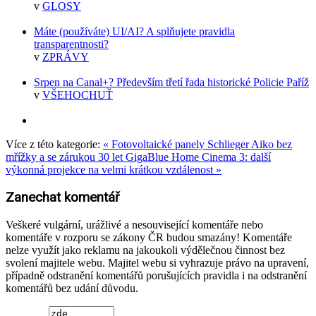
v
GLOSY
Máte (používáte) UI/AI? A splňujete pravidla
transparentnosti?
v
ZPRÁVY
Srpen na Canal+? Především třetí řada historické Policie Paříž
v
VŠEHOCHUŤ
Více z této kategorie:
« Fotovoltaické panely Schlieger Aiko bez
mřížky a se zárukou 30 let
GigaBlue Home Cinema 3: další
výkonná projekce na velmi krátkou vzdálenost »
Zanechat komentář
Veškeré vulgární, urážlivé a nesouvisející komentáře nebo
komentáře v rozporu se zákony ČR budou smazány! Komentáře
nelze využít jako reklamu na jakoukoli výdělečnou činnost bez
svolení majitele webu. Majitel webu si vyhrazuje právo na upravení,
případně odstranění komentářů porušujících pravidla i na odstranění
komentářů bez udání důvodu.