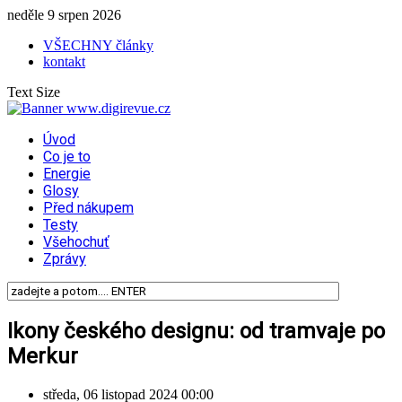
neděle 9 srpen 2026
VŠECHNY články
kontakt
Text Size
Úvod
Co je to
Energie
Glosy
Před nákupem
Testy
Všehochuť
Zprávy
Ikony českého designu: od tramvaje po
Merkur
středa, 06 listopad 2024 00:00