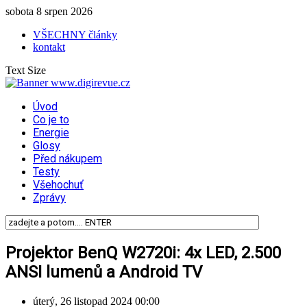
sobota 8 srpen 2026
VŠECHNY články
kontakt
Text Size
Úvod
Co je to
Energie
Glosy
Před nákupem
Testy
Všehochuť
Zprávy
Projektor BenQ W2720i: 4x LED, 2.500
ANSI lumenů a Android TV
úterý, 26 listopad 2024 00:00