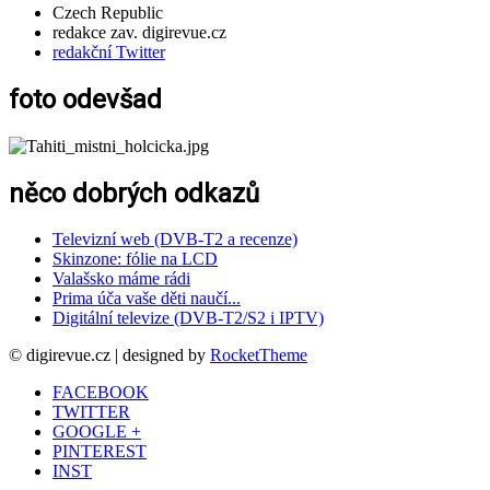
Czech Republic
redakce zav. digirevue.cz
redakční Twitter
foto odevšad
něco dobrých odkazů
Televizní web (DVB-T2 a recenze)
Skinzone: fólie na LCD
Valašsko máme rádi
Prima úča vaše děti naučí...
Digitální televize (DVB-T2/S2 i IPTV)
© digirevue.cz | designed by
RocketTheme
FACEBOOK
TWITTER
GOOGLE +
PINTEREST
INST