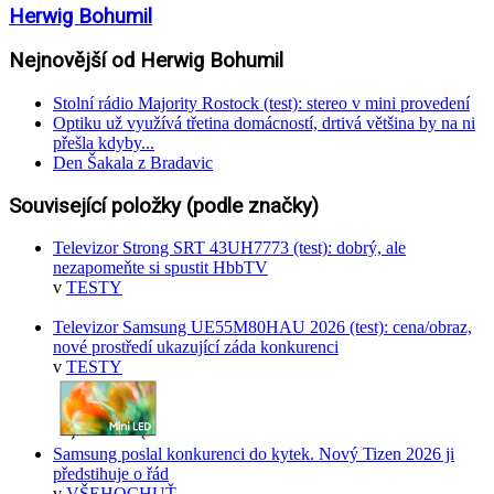
Herwig Bohumil
Nejnovější od Herwig Bohumil
Stolní rádio Majority Rostock (test): stereo v mini provedení
Optiku už využívá třetina domácností, drtivá většina by na ni
přešla kdyby...
Den Šakala z Bradavic
Související položky (podle značky)
Televizor Strong SRT 43UH7773 (test): dobrý, ale
nezapomeňte si spustit HbbTV
v
TESTY
Televizor Samsung UE55M80HAU 2026 (test): cena/obraz,
nové prostředí ukazující záda konkurenci
v
TESTY
Samsung poslal konkurenci do kytek. Nový Tizen 2026 ji
předstihuje o řád
v
VŠEHOCHUŤ