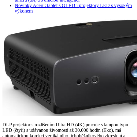
Novinky Aceru: tablet s OLED i projektory LED s vysokým
výkonem
DLP projektor s rozlišením Ultra HD (4K) pracuje s lampou typu
LED (čtyři) s udávanou životností až 30.000 hodin (Eko), má
automatickou korekci vertikálního lichoběžníkového zkreslení a