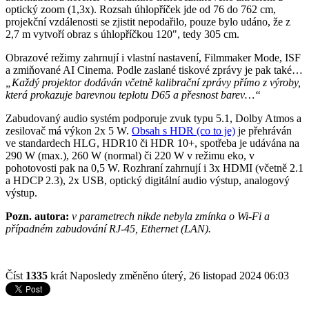
optický zoom (1,3x). Rozsah úhlopříček jde od 76 do 762 cm,
projekční vzdálenosti se zjistit nepodařilo, pouze bylo udáno, že z
2,7 m vytvoří obraz s úhlopříčkou 120", tedy 305 cm.
Obrazové režimy zahrnují i vlastní nastavení, Filmmaker Mode, ISF
a zmiňované AI Cinema. Podle zaslané tiskové zprávy je pak také…
„Každý projektor dodáván včetně kalibrační zprávy přímo z výroby,
která prokazuje barevnou teplotu D65 a přesnost barev…“
Zabudovaný audio systém podporuje zvuk typu 5.1, Dolby Atmos a
zesilovač má výkon 2x 5 W.
Obsah s HDR (co to je)
je přehráván
ve standardech HLG, HDR10 či HDR 10+, spotřeba je udávána na
290 W (max.), 260 W (normal) či 220 W v režimu eko, v
pohotovosti pak na 0,5 W. Rozhraní zahrnují i 3x HDMI (včetně 2.1
a HDCP 2.3), 2x USB, optický digitální audio výstup, analogový
výstup.
Pozn. autora:
v parametrech nikde nebyla zmínka o Wi-Fi a
případném zabudování RJ-45, Ethernet (LAN).
Číst
1335
krát
Naposledy změněno úterý, 26 listopad 2024 06:03