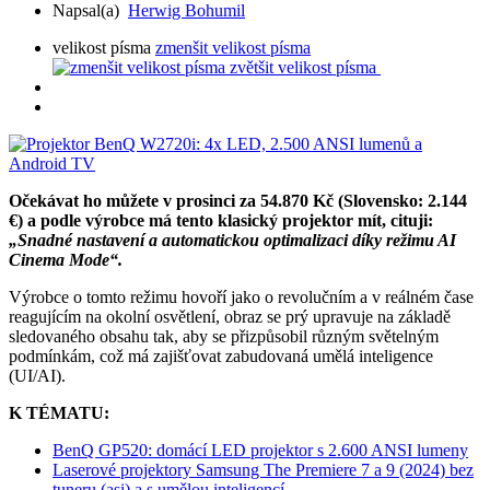
Napsal(a)
Herwig Bohumil
velikost písma
zmenšit velikost písma
zvětšit velikost písma
Očekávat ho můžete v prosinci za 54.870 Kč (Slovensko: 2.144
€) a podle výrobce má tento klasický projektor mít, cituji:
„Snadné nastavení a automatickou optimalizaci díky režimu AI
Cinema Mode“.
Výrobce o tomto režimu hovoří jako o revolučním a v reálném čase
reagujícím na okolní osvětlení, obraz se prý upravuje na základě
sledovaného obsahu tak, aby se přizpůsobil různým světelným
podmínkám, což má zajišťovat zabudovaná umělá inteligence
(UI/AI).
K TÉMATU:
BenQ GP520: domácí LED projektor s 2.600 ANSI lumeny
Laserové projektory Samsung The Premiere 7 a 9 (2024) bez
tuneru (asi) a s umělou inteligencí