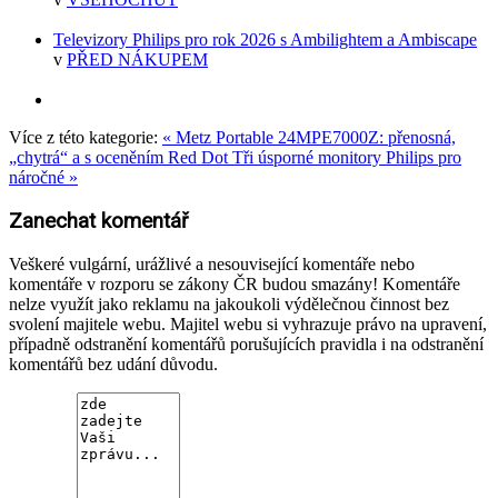
Televizory Philips pro rok 2026 s Ambilightem a Ambiscape
v
PŘED NÁKUPEM
Více z této kategorie:
« Metz Portable 24MPE7000Z: přenosná,
„chytrá“ a s oceněním Red Dot
Tři úsporné monitory Philips pro
náročné »
Zanechat komentář
Veškeré vulgární, urážlivé a nesouvisející komentáře nebo
komentáře v rozporu se zákony ČR budou smazány! Komentáře
nelze využít jako reklamu na jakoukoli výdělečnou činnost bez
svolení majitele webu. Majitel webu si vyhrazuje právo na upravení,
případně odstranění komentářů porušujících pravidla i na odstranění
komentářů bez udání důvodu.