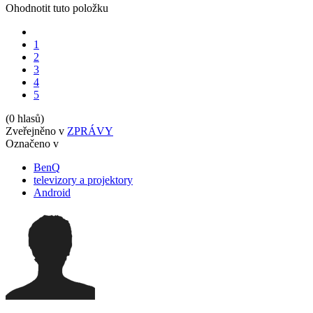
Ohodnotit tuto položku
1
2
3
4
5
(0 hlasů)
Zveřejněno v
ZPRÁVY
Označeno v
BenQ
televizory a projektory
Android